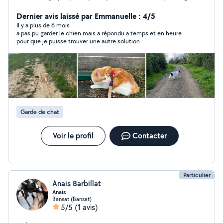
du petsitting mais je peux aider pour des
déménagement ou encore du ménage !
Dernier avis laissé par Emmanuelle : 4/5
Il y a plus de 6 mois
a pas pu garder le chien mais a répondu a temps et en heure
pour que je puisse trouver une autre solution
Garde de chat
Voir le profil
Contacter
Particulier
Anais Barbillat
Anais
Bansat (Bansat)
5/5
(1 avis)