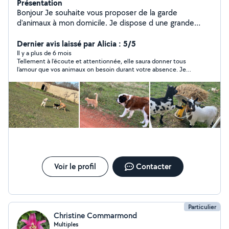
Présentation
Bonjour Je souhaite vous proposer de la garde
d'animaux à mon domicile. Je dispose d une grande
maison avec un grand terrain clos :)
Dernier avis laissé par Alicia : 5/5
Il y a plus de 6 mois
Tellement à l’écoute et attentionnée, elle saura donner tous
l’amour que vos animaux on besoin durant votre absence. Je
recommande à 1000% et les yeux fermé. Au plaisir de ramener
mon chien chez vous !
Voir le profil
Contacter
Particulier
Christine Commarmond
Multiples