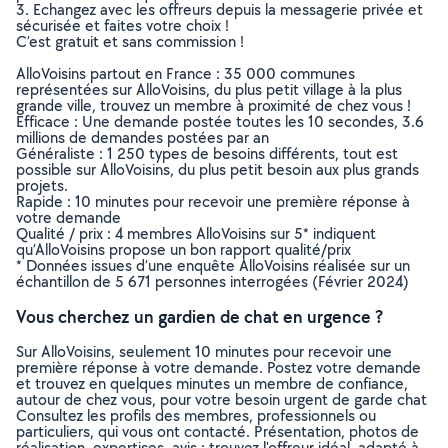
3. Echangez avec les offreurs depuis la messagerie privée et
sécurisée et faites votre choix !
C’est gratuit et sans commission !
AlloVoisins partout en France : 35 000 communes
représentées sur AlloVoisins, du plus petit village à la plus
grande ville, trouvez un membre à proximité de chez vous !
Efficace : Une demande postée toutes les 10 secondes, 3.6
millions de demandes postées par an
Généraliste : 1 250 types de besoins différents, tout est
possible sur AlloVoisins, du plus petit besoin aux plus grands
projets.
Rapide : 10 minutes pour recevoir une première réponse à
votre demande
Qualité / prix : 4 membres AlloVoisins sur 5* indiquent
qu’AlloVoisins propose un bon rapport qualité/prix
* Données issues d’une enquête AlloVoisins réalisée sur un
échantillon de 5 671 personnes interrogées (Février 2024)
Vous cherchez un gardien de chat en urgence ?
Sur AlloVoisins, seulement 10 minutes pour recevoir une
première réponse à votre demande. Postez votre demande
et trouvez en quelques minutes un membre de confiance,
autour de chez vous, pour votre besoin urgent de garde chat
Consultez les profils des membres, professionnels ou
particuliers, qui vous ont contacté. Présentation, photos de
réalisation, expertises, avis : trouvez l'offreur idéal, adapté à