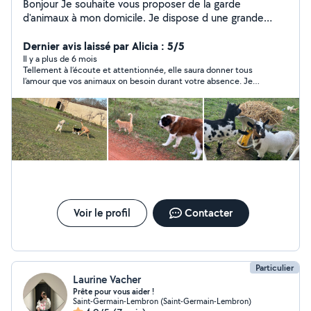
Bonjour Je souhaite vous proposer de la garde
d'animaux à mon domicile. Je dispose d une grande
maison avec un grand terrain clos :)
Dernier avis laissé par Alicia : 5/5
Il y a plus de 6 mois
Tellement à l’écoute et attentionnée, elle saura donner tous
l’amour que vos animaux on besoin durant votre absence. Je
recommande à 1000% et les yeux fermé. Au plaisir de ramener
mon chien chez vous !
Voir le profil
Contacter
Particulier
Laurine Vacher
Prête pour vous aider !
Saint-Germain-Lembron (Saint-Germain-Lembron)