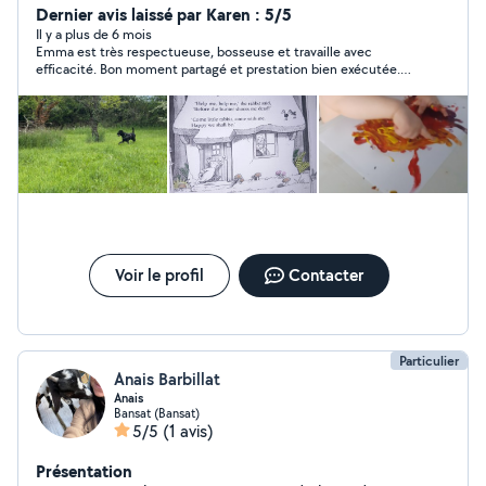
shampouineuse à la location. Je suis professionnel en
Dernier avis laissé par Karen : 5/5
crèche titulaire du CAP AEPE (Accompagnepent
Il y a plus de 6 mois
Emma est très respectueuse, bosseuse et travaille avec
éducatif de la petite enfance) Jai deja effectuer 4 stage
efficacité. Bon moment partagé et prestation bien exécutée.
professionnel dont 2 en maternelle et 2 en AEJE
Je recommande Emma sans hésiter.
(crèche). Pour voir les disponibilités à voir en privée.
Voir le profil
Contacter
Particulier
Anais Barbillat
Anais
Bansat (Bansat)
5/5
(1 avis)
Présentation