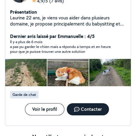
4,9/5
(7 avis)
Présentation
Laurine 22 ans, je viens vous aider dans plusieurs
domaine, je propose principalement du babysitting et
du petsitting mais je peux aider pour des
déménagement ou encore du ménage !
Dernier avis laissé par Emmanuelle : 4/5
Il y a plus de 6 mois
a pas pu garder le chien mais a répondu a temps et en heure
pour que je puisse trouver une autre solution
Garde de chat
Voir le profil
Contacter