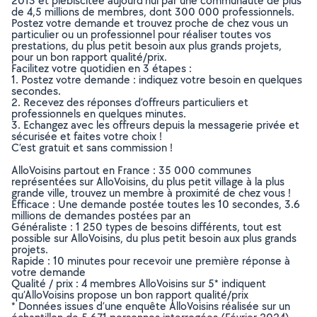
2013 et plébiscitée aujourd’hui par une communauté de plus
de 4,5 millions de membres, dont 300 000 professionnels.
Postez votre demande et trouvez proche de chez vous un
particulier ou un professionnel pour réaliser toutes vos
prestations, du plus petit besoin aux plus grands projets,
pour un bon rapport qualité/prix.
Facilitez votre quotidien en 3 étapes :
1. Postez votre demande : indiquez votre besoin en quelques
secondes.
2. Recevez des réponses d’offreurs particuliers et
professionnels en quelques minutes.
3. Echangez avec les offreurs depuis la messagerie privée et
sécurisée et faites votre choix !
C’est gratuit et sans commission !
AlloVoisins partout en France : 35 000 communes
représentées sur AlloVoisins, du plus petit village à la plus
grande ville, trouvez un membre à proximité de chez vous !
Efficace : Une demande postée toutes les 10 secondes, 3.6
millions de demandes postées par an
Généraliste : 1 250 types de besoins différents, tout est
possible sur AlloVoisins, du plus petit besoin aux plus grands
projets.
Rapide : 10 minutes pour recevoir une première réponse à
votre demande
Qualité / prix : 4 membres AlloVoisins sur 5* indiquent
qu’AlloVoisins propose un bon rapport qualité/prix
* Données issues d’une enquête AlloVoisins réalisée sur un