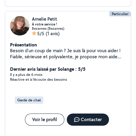
Particulier
Amelie Petit
À votre service !
Bezannes (Bezannes)
5/5
(1 avis)
Présentation
Besoin d'un coup de main ? Je suis là pour vous aider !
Fiable, sérieuse et polyvalente, je propose mon aide
pour différents types de services du quotidien : Faire
vos courses Garde d'enfants Monter vos meubles Vous
Dernier avis laissé par Solange : 5/5
aider pour un déménagement Garde d'animaux (Chiens
Il y a plus de 6 mois
Réactive et à l'écoute des besoins
et Chats) Petits travaux et bricolage Et bien d'autres
choses selon vos besoins ! Que ce soit pour un service
ponctuel ou une aide régulière, n'hésitez pas à me
contacter. Je m'adapte à vos demandes et je fais
Garde de chat
toujours le maximum pour que vous soyez satisfait.
Voir le profil
Contacter