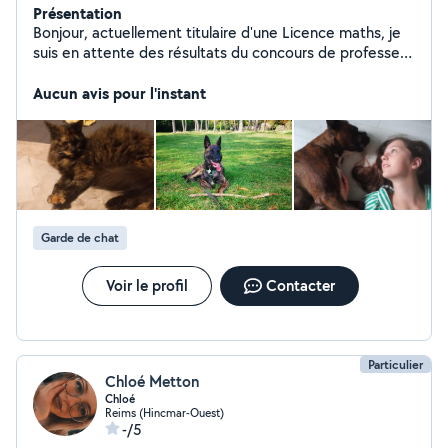
Présentation
Bonjour, actuellement titulaire d'une Licence maths, je
suis en attente des résultats du concours de professeur
du second degré. Je suis également habitué à la garde
d'animaux, en ayant eu des animaux depuis mon
Aucun avis pour l'instant
enfance et en gardant ceux de mon entourage. J'ai aussi
suivi une formation au babysitting et je suis entourée
d'enfant. De plus, je souhaite être professeure de
mathématiques. Je peux également aider au ménage
ou rangement.
Garde de chat
Voir le profil
Contacter
Particulier
Chloé Metton
Chloé
Reims (Hincmar-Ouest)
-/5