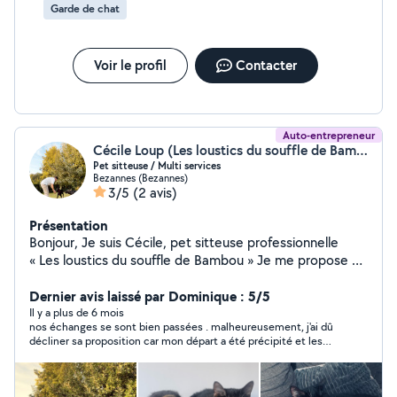
Garde de chat
Voir le profil
Contacter
Auto-entrepreneur
Cécile Loup (Les loustics du souffle de Bambou)
Pet sitteuse / Multi services
Bezannes (Bezannes)
3/5
(2 avis)
Présentation
Bonjour, Je suis Cécile, pet sitteuse professionnelle
« Les loustics du souffle de Bambou » Je me propose de
garder vos animaux directement( chiens, chats ,
rongeurs , animaux exotique ) a votre domicile ou
Dernier avis laissé par Dominique : 5/5
promener vos chiens en votre absence. Je suis titulaire
Il y a plus de 6 mois
nos échanges se sont bien passées . malheureusement, j'ai dû
de l'Acaced. Je propose également de faire de la
décliner sa proposition car mon départ a été précipité et les
conciergerie pour vos airbnb ou service administratif en
dates de Cécile ne correspondaient plus à ma demande. Sûr
tout genre. Aide au rangement , nettoyage logement
que je la recontacterai !
encombré Multi tâches et disponible pour vous aider.