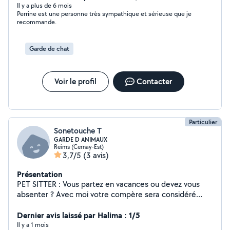
Il y a plus de 6 mois
Perrine est une personne très sympathique et sérieuse que je
recommande.
Garde de chat
Voir le profil
Contacter
Particulier
Sonetouche T
GARDE D ANIMAUX
Reims (Cernay-Est)
3,7/5
(3 avis)
Présentation
PET SITTER : Vous partez en vacances ou devez vous
absenter ? Avec moi votre compère sera considéré
comme le mien car j'adore les animaux et j'en garde
régulièrement depuis de longues années Je propose
Dernier avis laissé par Halima : 1/5
divers services : - Garde, visites et promenades à votre
Il y a 1 mois