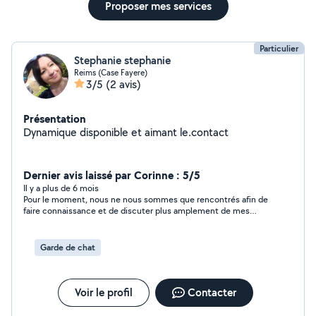
Proposer mes services
Particulier
Stephanie stephanie
Reims (Case Fayere)
3/5
(2 avis)
Présentation
Dynamique disponible et aimant le.contact
Dernier avis laissé par Corinne : 5/5
Il y a plus de 6 mois
Pour le moment, nous ne nous sommes que rencontrés afin de
faire connaissance et de discuter plus amplement de mes
attentes concernant la garde de Miss Trompette. Le contact
avec Stéphanie est super bien passé, nous sommes de la
même génération et franchement, c'est une personne très
Garde de chat
agréable et bienveillante. J'attends le mois de juillet pour voir
comment la prestation se sera déroulée et je ne manquerai pas
de remettre un avis.
Voir le profil
Contacter