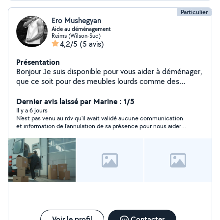
Particulier
Ero Mushegyan
Aide au déménagement
Reims (Wilson-Sud)
4,2/5
(5 avis)
Présentation
Bonjour Je suis disponible pour vous aider à déménager,
que ce soit pour des meubles lourds comme des
armoires ou des objets fragiles comme des miroirs.
Sérieux, motivé et soigneux je travaille avec attention et
Dernier avis laissé par Marine : 1/5
efficacité.
Il y a 6 jours
N’est pas venu au rdv qu'il avait validé aucune communication
et information de l'annulation de sa présence pour nous aider
au déménagement
Voir le profil
Contacter