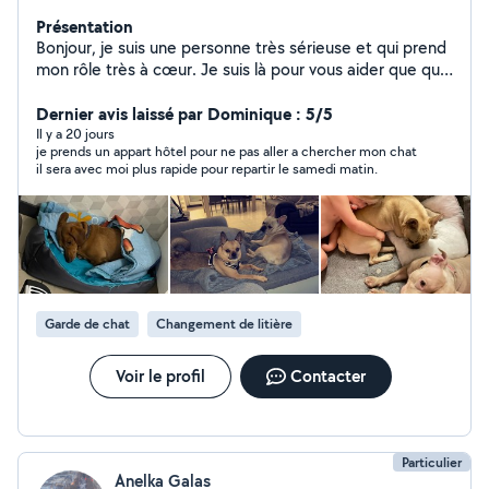
Présentation
Bonjour, je suis une personne très sérieuse et qui prend
mon rôle très à cœur. Je suis là pour vous aider que que
ce soit femme de ménage , aide au repassage même
lavage si besoin , Sois garde d'animaux tous types . Sois
Dernier avis laissé par Dominique : 5/5
garde d'enfants je suis quelqu'un qui est très
Il y a 20 jours
je prends un appart hôtel pour ne pas aller a chercher mon chat
arrangeante et très fiable et très rapide. Toujours très
il sera avec moi plus rapide pour repartir le samedi matin.
rapide à répondre également au message
Garde de chat
Changement de litière
Voir le profil
Contacter
Particulier
Anelka Galas