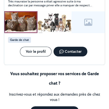
Très mauvaise la personne a était agressive suite à ma
domicile - Garde à mon domicile Je n'accepte plus de
declination car par message priver elle a manquer de respect
gros chiens ou des animaux sales, destructeurs ou qui
après notre rencontre et manquer respect sur Alo voisin j’ai eu
hurlent toute la journée PAS SERIEUX S ABSTENIR
de la chance de déclinée pour protéger mon chat gestante elle
voulais également prendre le chatons des leur 3 mois révolu
Garde de chat
Voir le profil
Contacter
Vous souhaitez proposer vos services de Garde
chat ?
Inscrivez-vous et répondez aux demandes près de chez
vous !