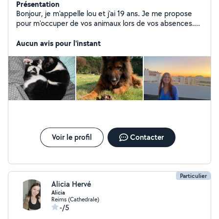
Présentation
Bonjour, je m'appelle lou et j'ai 19 ans. Je me propose
pour m'occuper de vos animaux lors de vos absences.
Je peux aussi m'occuper de vos enfants pour des
gardes ponctuelles. J'ai mon permis et je dispose de
Aucun avis pour l'instant
mon diplôme de premier secours.
Voir le profil
Contacter
Particulier
Alicia Hervé
Alicia
Reims (Cathedrale)
-/5