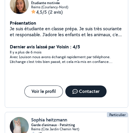
activités avec vos enfants ainsi que faire des balades si
Étudiante motivée
vous êtes d'accord ! N'hésitez pas à me contacter si
Reims (Courlancy-Nord)
4,5/5
(2 avis)
vous souhaitez plus de renseignements!
Présentation
Je suis étudiante en classe prépa. Je suis très souriante
et responsable. J'adore les enfants et les animaux, c'est
pourquoi je me ferai une joie de vous les garder durant
vos vacances ou vos soirées!
Dernier avis laissé par Voisin : 4/5
Il y a plus de 6 mois
Avec Louison nous avons échangé rapidement par téléphone.
L'échange c'est très bien passé, et cela m'a mis en confiance.
Je n'ai pas rencontré Louison ayant donné que j'avais besoin
d'une garde en semaines et Lousion n'étant disponible que les
Week end. Mais Si je dois partir un week end je ferai appel à
Louison.
Voir le profil
Contacter
Particulier
Sophia heitzmann
Garde d'animaux - Petsitting
Reims (Cite Jardin Chemin Vert)