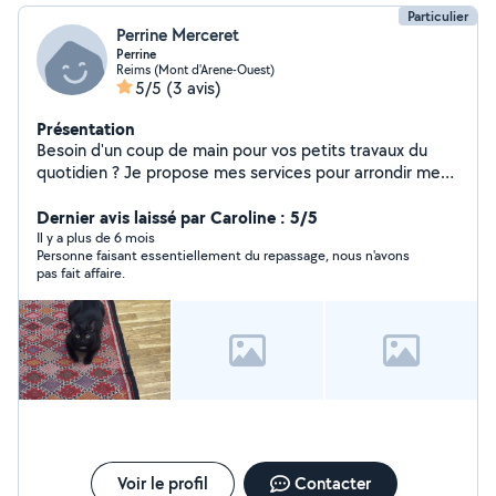
Particulier
Perrine Merceret
Perrine
Reims (Mont d'Arene-Ouest)
5/5
(3 avis)
Présentation
Besoin d'un coup de main pour vos petits travaux du
quotidien ? Je propose mes services pour arrondir mes
fins de mois, avec bonne humeur et efficacité. Que ce
soit du rangement, des courses, du gardiennage, du
Dernier avis laissé par Caroline : 5/5
petit bricolage ou encore de l'aide pour vos démarches
Il y a plus de 6 mois
Personne faisant essentiellement du repassage, nous n'avons
informatiques, je suis disponible et fiable. Je fais
pas fait affaire.
également un très gros travail de repassage à mon
domicile, avec des clients réguliers mais je peux en faire
aussi pour des tâches occasionnelles.
Voir le profil
Contacter