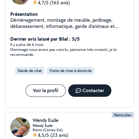
4,7/5
(165 avis)
Présentation
Déménagement, montage de meuble, jardinage,
débarassement, informatique, garde d'animaux et
d'enfants etc. Pour résumer, si vous avez besoin de
quelque chose, je sais presque tout faire et même si je
Dernier avis laissé par Bilal : 5/5
ne sais pas le faire, je trouverai quelqu'un pour vous
Il y a plus de 6 mois
Dommage nous avons pas conclu, personne très investit, je le
aider
recommande.
Garde de chat
Visite de chat à domicile
Voir le profil
Contacter
Particulier
Wendy Eude
Wendy Eude
Reims (Cernay-Est)
4,5/5
(23 avis)