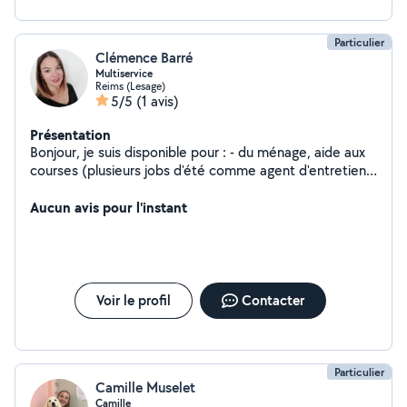
Particulier
Clémence Barré
Multiservice
Reims (Lesage)
5/5
(1 avis)
Présentation
Bonjour, je suis disponible pour : - du ménage, aide aux
courses (plusieurs jobs d'été comme agent d'entretien à
l'hôpital et en Ehpad ou aide à domicile), - du soutien
scolaire (diplômée d'un master) pour le primaire (toutes
Aucun avis pour l'instant
matières confondues) et le secondaire (histoire,
géographie, français), - autres besoins non qualifiés
(petits déménagements, trajets, tonte pelouse, etc).
N'hésitez pas à me contacter :)
Voir le profil
Contacter
Particulier
Camille Muselet
Camille