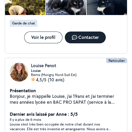
Propose également service de garde d'enfants.
Cordialement
Garde de chat
Voir le profil
Contacter
Particulier
Louise Penot
Louise
Reims (Murigny Nord-Sud-Est)
4,5/5
(10 avis)
Présentation
Bonjour, je m'appelle Louise, j'ai 19ans et j'ai terminer
mes années lycée en BAC PRO SAPAT (service à la
personne et aux territoires) je suis dans le domaine de
la petite enfance et la dépendance et je suis
Dernier avis laissé par Anne : 5/5
maintenant en c.d.i à la family sphere (garde d'enfants à
Il y a plus de 6 mois
Louise s'est très bien occupée de notre chat durant nos
domicile) et j'aimerais beaucoup apporter mon aide ici.
vacances. Elle est très investie et arrangeante. Nous avons eu
Je suis sociable, bienveillante et souriante, j'aime les