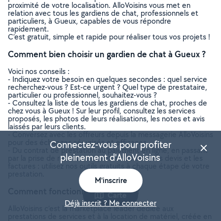
proximité de votre localisation. AlloVoisins vous met en
relation avec tous les gardiens de chat, professionnels et
particuliers, à Gueux, capables de vous répondre
rapidement.
C’est gratuit, simple et rapide pour réaliser tous vos projets !
Comment bien choisir un gardien de chat à Gueux ?
Voici nos conseils :
- Indiquez votre besoin en quelques secondes : quel service
recherchez-vous ? Est-ce urgent ? Quel type de prestataire,
particulier ou professionnel, souhaitez-vous ?
- Consultez la liste de tous les gardiens de chat, proches de
chez vous à Gueux ! Sur leur profil, consultez les services
proposés, les photos de leurs réalisations, les notes et avis
laissés par leurs clients.
- Conversez avec les offreurs depuis la messagerie AlloVoisins
pour des échanges sécurisés et efficaces.
Connectez-vous pour profiter
- Du contrat de prestation au paiement en ligne, en passant
pleinement d'AlloVoisins
par la prise de rendez-vous, l’état des lieux, les devis et les
factures : utilisez nos outils gratuits à chaque étape de votre
prestation.
M'inscrire
Comment fonctionne AlloVoisins ?
Carte
Déjà inscrit ? Me connecter
AlloVoisins c’est la marketplace leader dédiée aux
prestations de services et à la location de matériel, créée en