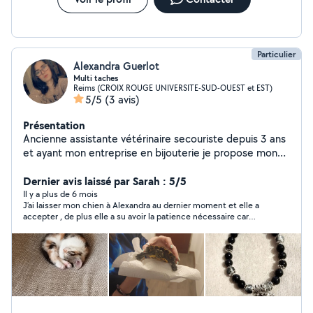
Particulier
Alexandra Guerlot
Multi taches
Reims (CROIX ROUGE UNIVERSITE-SUD-OUEST et EST)
5/5
(3 avis)
Présentation
Ancienne assistante vétérinaire secouriste depuis 3 ans
et ayant mon entreprise en bijouterie je propose mon
aide sur mon temps libre
Dernier avis laissé par Sarah : 5/5
Il y a plus de 6 mois
J’ai laisser mon chien à Alexandra au dernier moment et elle a
accepter , de plus elle a su avoir la patience nécessaire car
mon chien étant stressé n’a pas arrêter d’aboyer ,elle a su en
plus me donner des conseils au niveau de sa santé et autres ,
je recommande fortement Alexandra !