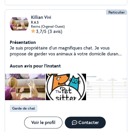
Particulier
Killian Vivi
R.A.S
Reims (Orgeval-Ouest)
3,7/5
(3 avis)
Présentation
Je suis propriétaire d'un magnifiques chat. Je vous
propose de garder vos animaux à votre domicile durant
les vacances. Jeux, ballades, le programme sera à
définir avec vous. Vous aurez régulièrement des photos
Aucun avis pour l'instant
et des nouvelles ainsi qu'un récapitulatif de m'as visites
auprès de vos bien aimés compagnons.
Garde de chat
Voir le profil
Contacter