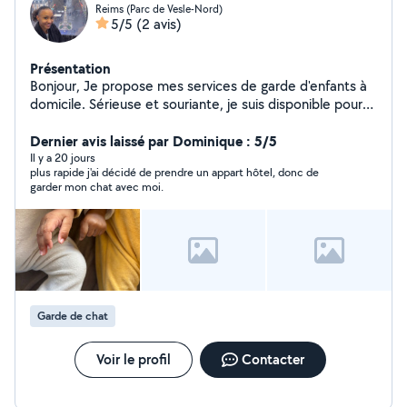
Reims (Parc de Vesle-Nord)
5/5
(2 avis)
Présentation
Bonjour, Je propose mes services de garde d'enfants à
domicile. Sérieuse et souriante, je suis disponible pour
m'occuper de vos enfants en toute sécurité. Diplôme :
Auxiliaire de puériculture N'hésitez pas à me contacter
Dernier avis laissé par Dominique : 5/5
pour plus d'informations. Cordialement,
Il y a 20 jours
plus rapide j'ai décidé de prendre un appart hôtel, donc de
garder mon chat avec moi.
Garde de chat
Voir le profil
Contacter