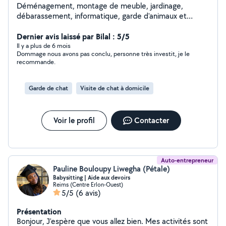
Déménagement, montage de meuble, jardinage,
débarassement, informatique, garde d'animaux et
d'enfants etc. Pour résumer, si vous avez besoin de
quelque chose, je sais presque tout faire et même si je
Dernier avis laissé par Bilal : 5/5
ne sais pas le faire, je trouverai quelqu'un pour vous
Il y a plus de 6 mois
Dommage nous avons pas conclu, personne très investit, je le
aider
recommande.
Garde de chat
Visite de chat à domicile
Voir le profil
Contacter
Auto-entrepreneur
Pauline Bouloupy Liwegha (Pétale)
Babysitting | Aide aux devoirs
Reims (Centre Erlon-Ouest)
5/5
(6 avis)
Présentation
Bonjour, J'espère que vous allez bien. Mes activités sont