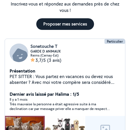
Inscrivez-vous et répondez aux demandes près de chez
vous !
Proposer mes services
Particulier
Sonetouche T
GARDE D ANIMAUX
Reims (Cernay-Est)
3,7/5
(3 avis)
Présentation
PET SITTER : Vous partez en vacances ou devez vous
absenter ? Avec moi votre compère sera considéré
comme le mien car j'adore les animaux et j'en garde
régulièrement depuis de longues années Je propose
Dernier avis laissé par Halima : 1/5
divers services : - Garde, visites et promenades à votre
Il y a 1 mois
Très mauvaise la personne a était agressive suite à ma
domicile - Garde à mon domicile Je n'accepte plus de
declination car par message priver elle a manquer de respect
gros chiens ou des animaux sales, destructeurs ou qui
après notre rencontre et manquer respect sur Alo voisin j’ai eu
hurlent toute la journée PAS SERIEUX S ABSTENIR
de la chance de déclinée pour protéger mon chat gestante elle
voulais également prendre le chatons des leur 3 mois révolu