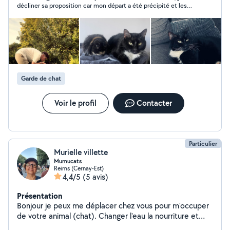
décliner sa proposition car mon départ a été précipité et les
conciergerie pour vos airbnb ou service administratif en
dates de Cécile ne correspondaient plus à ma demande. Sûr
tout genre. Aide au rangement , nettoyage logement
que je la recontacterai !
encombré Multi tâches et disponible pour vous aider.
Propose également service de garde d'enfants.
Cordialement
Garde de chat
Voir le profil
Contacter
Particulier
Murielle villette
Mumucats
Reims (Cernay-Est)
4,4/5
(5 avis)
Présentation
Bonjour je peux me déplacer chez vous pour m'occuper
de votre animal (chat). Changer l'eau la nourriture et
changer la litiere. J'ai toujours eu des animaux . Je suis