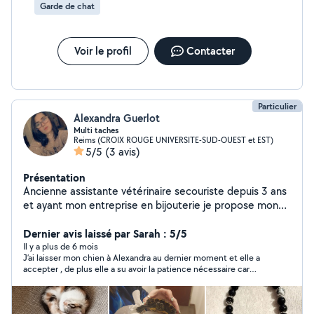
contacter. Je m'adapte à vos demandes et je fais
Garde de chat
toujours le maximum pour que vous soyez satisfait.
Voir le profil
Contacter
Particulier
Alexandra Guerlot
Multi taches
Reims (CROIX ROUGE UNIVERSITE-SUD-OUEST et EST)
5/5
(3 avis)
Présentation
Ancienne assistante vétérinaire secouriste depuis 3 ans
et ayant mon entreprise en bijouterie je propose mon
aide sur mon temps libre
Dernier avis laissé par Sarah : 5/5
Il y a plus de 6 mois
J’ai laisser mon chien à Alexandra au dernier moment et elle a
accepter , de plus elle a su avoir la patience nécessaire car
mon chien étant stressé n’a pas arrêter d’aboyer ,elle a su en
plus me donner des conseils au niveau de sa santé et autres ,
je recommande fortement Alexandra !