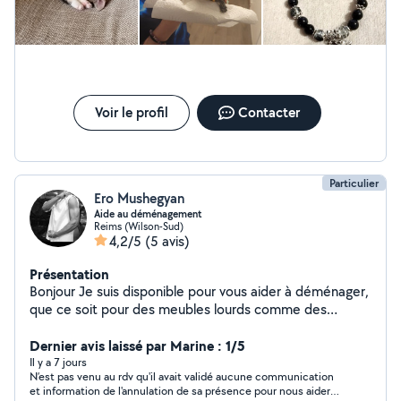
Voir le profil
Contacter
Particulier
Ero Mushegyan
Aide au déménagement
Reims (Wilson-Sud)
4,2/5
(5 avis)
Présentation
Bonjour Je suis disponible pour vous aider à déménager,
que ce soit pour des meubles lourds comme des
armoires ou des objets fragiles comme des miroirs.
Sérieux, motivé et soigneux je travaille avec attention et
Dernier avis laissé par Marine : 1/5
efficacité.
Il y a 7 jours
N’est pas venu au rdv qu'il avait validé aucune communication
et information de l'annulation de sa présence pour nous aider