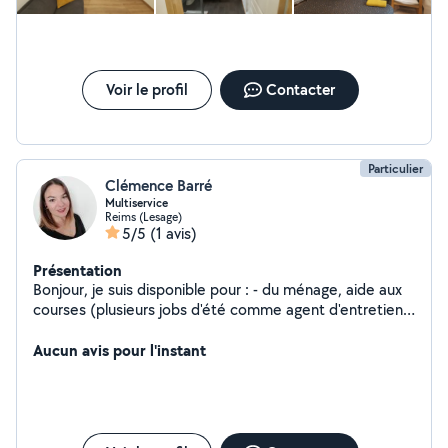
Voir le profil
Contacter
Particulier
Clémence Barré
Multiservice
Reims (Lesage)
5/5
(1 avis)
Présentation
Bonjour, je suis disponible pour : - du ménage, aide aux
courses (plusieurs jobs d'été comme agent d'entretien à
l'hôpital et en Ehpad ou aide à domicile), - du soutien
scolaire (diplômée d'un master) pour le primaire (toutes
Aucun avis pour l'instant
matières confondues) et le secondaire (histoire,
géographie, français), - autres besoins non qualifiés
(petits déménagements, trajets, tonte pelouse, etc).
N'hésitez pas à me contacter :)