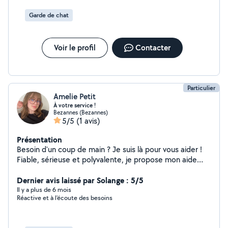
avec Stéphanie est super bien passé, nous sommes de la
même génération et franchement, c'est une personne très
Garde de chat
agréable et bienveillante. J'attends le mois de juillet pour voir
comment la prestation se sera déroulée et je ne manquerai pas
de remettre un avis.
Voir le profil
Contacter
Particulier
Amelie Petit
À votre service !
Bezannes (Bezannes)
5/5
(1 avis)
Présentation
Besoin d'un coup de main ? Je suis là pour vous aider !
Fiable, sérieuse et polyvalente, je propose mon aide
pour différents types de services du quotidien : Faire
vos courses Garde d'enfants Monter vos meubles Vous
Dernier avis laissé par Solange : 5/5
aider pour un déménagement Garde d'animaux (Chiens
Il y a plus de 6 mois
Réactive et à l'écoute des besoins
et Chats) Petits travaux et bricolage Et bien d'autres
choses selon vos besoins ! Que ce soit pour un service
ponctuel ou une aide régulière, n'hésitez pas à me