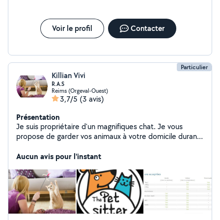
Voir le profil
Contacter
Particulier
Killian Vivi
R.A.S
Reims (Orgeval-Ouest)
3,7/5
(3 avis)
Présentation
Je suis propriétaire d'un magnifiques chat. Je vous
propose de garder vos animaux à votre domicile durant
les vacances. Jeux, ballades, le programme sera à
définir avec vous. Vous aurez régulièrement des photos
Aucun avis pour l'instant
et des nouvelles ainsi qu'un récapitulatif de m'as visites
auprès de vos bien aimés compagnons.