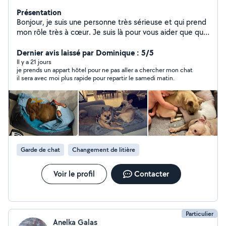
Présentation
Bonjour, je suis une personne très sérieuse et qui prend
mon rôle très à cœur. Je suis là pour vous aider que que
ce soit femme de ménage , aide au repassage même
lavage si besoin , Sois garde d'animaux tous types . Sois
Dernier avis laissé par Dominique : 5/5
garde d'enfants je suis quelqu'un qui est très
Il y a 21 jours
je prends un appart hôtel pour ne pas aller a chercher mon chat
arrangeante et très fiable et très rapide. Toujours très
il sera avec moi plus rapide pour repartir le samedi matin.
rapide à répondre également au message
Garde de chat
Changement de litière
Voir le profil
Contacter
Particulier
Anelka Galas