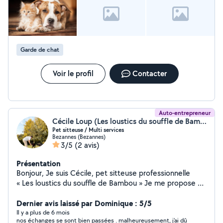
Garde de chat
Voir le profil
Contacter
Auto-entrepreneur
Cécile Loup (Les loustics du souffle de Bambou)
Pet sitteuse / Multi services
Bezannes (Bezannes)
3/5
(2 avis)
Présentation
Bonjour, Je suis Cécile, pet sitteuse professionnelle
« Les loustics du souffle de Bambou » Je me propose de
garder vos animaux directement( chiens, chats ,
rongeurs , animaux exotique ) a votre domicile ou
Dernier avis laissé par Dominique : 5/5
promener vos chiens en votre absence. Je suis titulaire
Il y a plus de 6 mois
nos échanges se sont bien passées . malheureusement, j'ai dû
de l'Acaced. Je propose également de faire de la