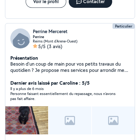
Voir le profil
Contacter
Particulier
Perrine Merceret
Perrine
Reims (Mont d'Arene-Ouest)
5/5
(3 avis)
Présentation
Besoin d'un coup de main pour vos petits travaux du
quotidien ? Je propose mes services pour arrondir mes
fins de mois, avec bonne humeur et efficacité. Que ce
soit du rangement, des courses, du gardiennage, du
Dernier avis laissé par Caroline : 5/5
petit bricolage ou encore de l'aide pour vos démarches
Il y a plus de 6 mois
Personne faisant essentiellement du repassage, nous n'avons
informatiques, je suis disponible et fiable. Je fais
pas fait affaire.
également un très gros travail de repassage à mon
domicile, avec des clients réguliers mais je peux en faire
aussi pour des tâches occasionnelles.