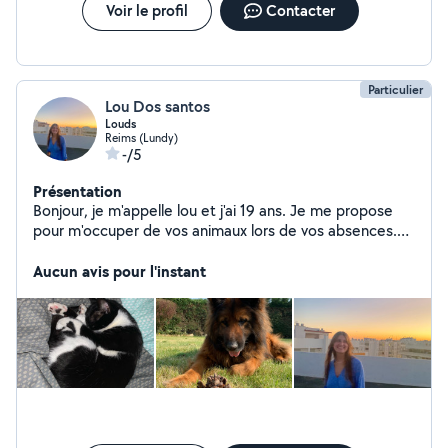
Voir le profil
Contacter
Particulier
Lou Dos santos
Louds
Reims (Lundy)
-/5
Présentation
Bonjour, je m'appelle lou et j'ai 19 ans. Je me propose
pour m'occuper de vos animaux lors de vos absences.
Je peux aussi m'occuper de vos enfants pour des
gardes ponctuelles. J'ai mon permis et je dispose de
Aucun avis pour l'instant
mon diplôme de premier secours.