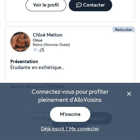
Voir le profil
Contacter
Particulier
Chloé Metton
Chloé
Reims (Hincmar-Ouest)
-/5
Présentation
Étudiante en esthétique..
Aucun avis pour l'instant
Connectez-vous pour profiter
pleinement d'AlloVoisins
M'inscrire
Voir le profil
Contacter
Carte
Déjà inscrit ? Me connecter