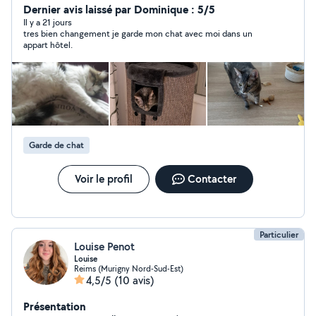
une personne de confiance .
Dernier avis laissé par Dominique : 5/5
Il y a 21 jours
tres bien changement je garde mon chat avec moi dans un
appart hôtel.
Garde de chat
Voir le profil
Contacter
Particulier
Louise Penot
Louise
Reims (Murigny Nord-Sud-Est)
4,5/5
(10 avis)
Présentation