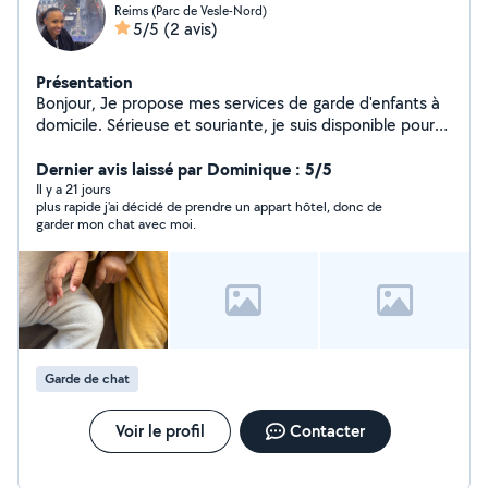
Reims (Parc de Vesle-Nord)
5/5
(2 avis)
Présentation
Bonjour, Je propose mes services de garde d'enfants à
domicile. Sérieuse et souriante, je suis disponible pour
m'occuper de vos enfants en toute sécurité. Diplôme :
Auxiliaire de puériculture N'hésitez pas à me contacter
Dernier avis laissé par Dominique : 5/5
pour plus d'informations. Cordialement,
Il y a 21 jours
plus rapide j'ai décidé de prendre un appart hôtel, donc de
garder mon chat avec moi.
Garde de chat
Voir le profil
Contacter