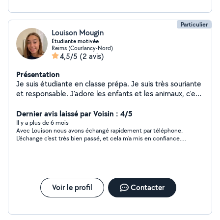
lors d'événements tels que des mariages, des
baptêmes, des anniversaires. Je suis dynamique, douce
Particulier
et créative, je pourrais donc réaliser différentes
Louison Mougin
activités avec vos enfants ainsi que faire des balades si
Étudiante motivée
vous êtes d'accord ! N'hésitez pas à me contacter si
Reims (Courlancy-Nord)
4,5/5
(2 avis)
vous souhaitez plus de renseignements!
Présentation
Je suis étudiante en classe prépa. Je suis très souriante
et responsable. J'adore les enfants et les animaux, c'est
pourquoi je me ferai une joie de vous les garder durant
vos vacances ou vos soirées!
Dernier avis laissé par Voisin : 4/5
Il y a plus de 6 mois
Avec Louison nous avons échangé rapidement par téléphone.
L'échange c'est très bien passé, et cela m'a mis en confiance.
Je n'ai pas rencontré Louison ayant donné que j'avais besoin
d'une garde en semaines et Lousion n'étant disponible que les
Week end. Mais Si je dois partir un week end je ferai appel à
Louison.
Voir le profil
Contacter