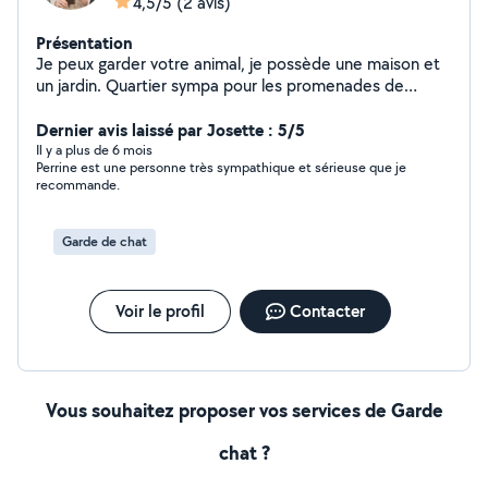
4,5/5
(2 avis)
Présentation
Je peux garder votre animal, je possède une maison et
un jardin. Quartier sympa pour les promenades de
chiens. Et comme je travaille chez moi, votre animal ne
sera jamais seul Animaux propreset gentils uniquement
Dernier avis laissé par Josette : 5/5
Il y a plus de 6 mois
Perrine est une personne très sympathique et sérieuse que je
recommande.
Garde de chat
Voir le profil
Contacter
Vous souhaitez proposer vos services de Garde
chat ?