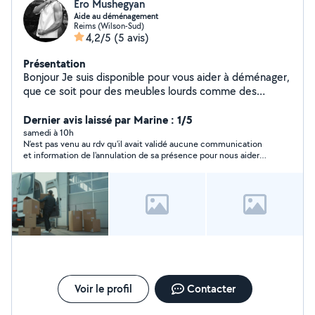
Ero Mushegyan
Aide au déménagement
Reims (Wilson-Sud)
4,2/5
(5 avis)
Présentation
Bonjour Je suis disponible pour vous aider à déménager,
que ce soit pour des meubles lourds comme des
armoires ou des objets fragiles comme des miroirs.
Sérieux, motivé et soigneux je travaille avec attention et
Dernier avis laissé par Marine : 1/5
efficacité.
samedi à 10h
N’est pas venu au rdv qu'il avait validé aucune communication
et information de l'annulation de sa présence pour nous aider
au déménagement
Voir le profil
Contacter