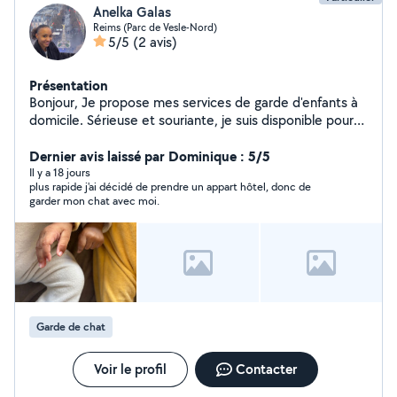
Anelka Galas
Reims (Parc de Vesle-Nord)
5/5
(2 avis)
Présentation
Bonjour, Je propose mes services de garde d'enfants à
domicile. Sérieuse et souriante, je suis disponible pour
m'occuper de vos enfants en toute sécurité. Diplôme :
Auxiliaire de puériculture N'hésitez pas à me contacter
Dernier avis laissé par Dominique : 5/5
pour plus d'informations. Cordialement,
Il y a 18 jours
plus rapide j'ai décidé de prendre un appart hôtel, donc de
garder mon chat avec moi.
Garde de chat
Voir le profil
Contacter