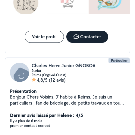
immense plaisir que je me propose de garder ou bien
même promener vos petits boules de poils. Au plaisir de
vous rendre service :)
Voir le profil
Contacter
Particulier
Charles-Herve Junior GNOBOA
Junior
Reims (Orgeval-Ouest)
4,8/5
(12 avis)
Présentation
Bonjour Chers Voisins, J' habite à Reims. Je suis un
particuliers , fan de bricolage, de petits travaux en tout
genre, prêt à vous proposer mon aide
Dernier avis laissé par Helene : 4/5
Il y a plus de 6 mois
premier contact correct