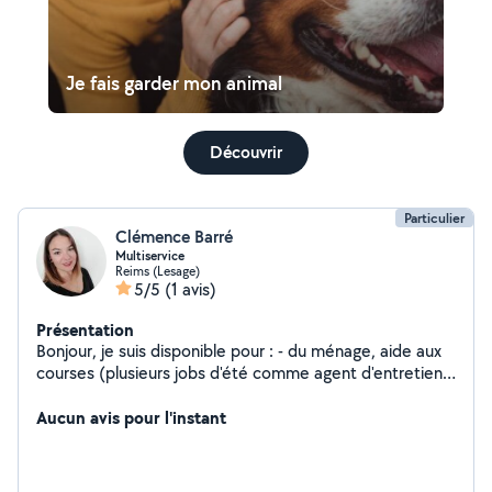
Je fais garder mon animal
Découvrir
Particulier
Clémence Barré
Multiservice
Reims (Lesage)
5/5
(1 avis)
Présentation
Bonjour, je suis disponible pour : - du ménage, aide aux
courses (plusieurs jobs d'été comme agent d'entretien à
l'hôpital et en Ehpad ou aide à domicile), - du soutien
scolaire (diplômée d'un master) pour le primaire (toutes
Aucun avis pour l'instant
matières confondues) et le secondaire (histoire,
géographie, français), - autres besoins non qualifiés
(petits déménagements, trajets, tonte pelouse, etc).