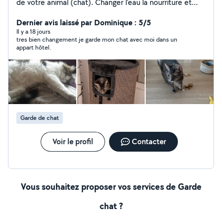
de votre animal (chat). Changer l'eau la nourriture et
changer la litiere. J'ai toujours eu des animaux . Je suis
une personne de confiance .
Dernier avis laissé par Dominique : 5/5
Il y a 18 jours
tres bien changement je garde mon chat avec moi dans un
appart hôtel.
Garde de chat
Voir le profil
Contacter
Vous souhaitez proposer vos services de Garde
chat ?