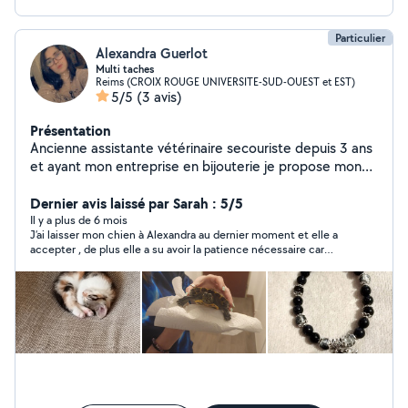
Particulier
Alexandra Guerlot
Multi taches
Reims (CROIX ROUGE UNIVERSITE-SUD-OUEST et EST)
5/5
(3 avis)
Présentation
Ancienne assistante vétérinaire secouriste depuis 3 ans
et ayant mon entreprise en bijouterie je propose mon
aide sur mon temps libre
Dernier avis laissé par Sarah : 5/5
Il y a plus de 6 mois
J’ai laisser mon chien à Alexandra au dernier moment et elle a
accepter , de plus elle a su avoir la patience nécessaire car
mon chien étant stressé n’a pas arrêter d’aboyer ,elle a su en
plus me donner des conseils au niveau de sa santé et autres ,
je recommande fortement Alexandra !