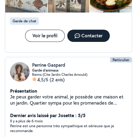
Garde de chat
Voir le profil
Contacter
Particulier
Perrine Gaspard
Garde d'animaux
Reims (Cite Jardin Charles Arnould)
4,5/5
(2 avis)
Présentation
Je peux garder votre animal, je possède une maison et
un jardin. Quartier sympa pour les promenades de
chiens. Et comme je travaille chez moi, votre animal ne
sera jamais seul Animaux propreset gentils uniquement
Dernier avis laissé par Josette : 5/5
Il y a plus de 6 mois
Perrine est une personne très sympathique et sérieuse que je
recommande.