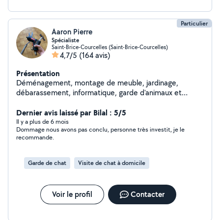
Particulier
Aaron Pierre
Spécialiste
Saint-Brice-Courcelles (Saint-Brice-Courcelles)
4,7/5
(164 avis)
Présentation
Déménagement, montage de meuble, jardinage,
débarassement, informatique, garde d'animaux et
d'enfants etc. Pour résumer, si vous avez besoin de
quelque chose, je sais presque tout faire et même si je
Dernier avis laissé par Bilal : 5/5
ne sais pas le faire, je trouverai quelqu'un pour vous
Il y a plus de 6 mois
Dommage nous avons pas conclu, personne très investit, je le
aider
recommande.
Garde de chat
Visite de chat à domicile
Voir le profil
Contacter