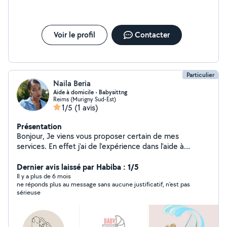
Voir le profil
Contacter
Particulier
Naila Beria
Aide à domicile • Babysittng
Reims (Murigny Sud-Est)
1/5
(1 avis)
Présentation
Bonjour, Je viens vous proposer certain de mes
services. En effet j'ai de l'expérience dans l'aide à
domicile surtout avec les personnes âgés et les
personnes handicapés. Je travail dans le sanitaire et
Dernier avis laissé par Habiba : 1/5
social. Si vous avez besoin de faire garder vos petits
Il y a plus de 6 mois
ne réponds plus au message sans aucune justificatif, n'est pas
bouts de choux, je me tiens à votre disposition. J'ai eu
sérieuse
l'occasion pendant mes études de garder des enfants,
je serais ravie d'en refaire l'expérience. Amoureuse des
animaux et maman de deux chats, c'est avec un