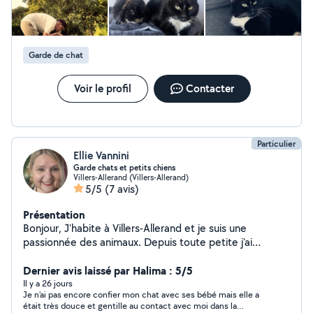
Propose également service de garde d'enfants.
Cordialement
Garde de chat
Voir le profil
Contacter
Particulier
Ellie Vannini
Garde chats et petits chiens
Villers-Allerand (Villers-Allerand)
5/5
(7 avis)
Présentation
Bonjour, J'habite à Villers-Allerand et je suis une
passionnée des animaux. Depuis toute petite j'ai
toujours eu des chats et maintenant j'ai aussi un chien.
J'ai participé à quelques sauvetages en France et à
Dernier avis laissé par Halima : 5/5
l'étranger et j'ai des connaissances fiables dans la
Il y a 26 jours
Je n’ai pas encore confier mon chat avec ses bébé mais elle a
protection animale. Je suis souvent disponible et je
était très douce et gentille au contact avec moi dans la
peux vous rendre service sur Villers-Allerand, Rilly-la-