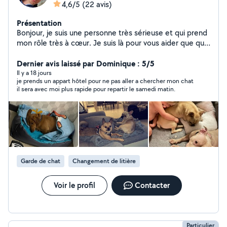
4,6/5
(22 avis)
Présentation
Bonjour, je suis une personne très sérieuse et qui prend
mon rôle très à cœur. Je suis là pour vous aider que que
ce soit femme de ménage , aide au repassage même
lavage si besoin , Sois garde d'animaux tous types . Sois
Dernier avis laissé par Dominique : 5/5
garde d'enfants je suis quelqu'un qui est très
Il y a 18 jours
je prends un appart hôtel pour ne pas aller a chercher mon chat
arrangeante et très fiable et très rapide. Toujours très
il sera avec moi plus rapide pour repartir le samedi matin.
rapide à répondre également au message
Garde de chat
Changement de litière
Voir le profil
Contacter
Particulier