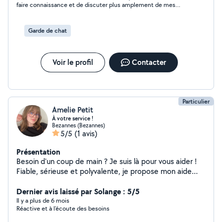
faire connaissance et de discuter plus amplement de mes
attentes concernant la garde de Miss Trompette. Le contact
avec Stéphanie est super bien passé, nous sommes de la
même génération et franchement, c'est une personne très
Garde de chat
agréable et bienveillante. J'attends le mois de juillet pour voir
comment la prestation se sera déroulée et je ne manquerai pas
de remettre un avis.
Voir le profil
Contacter
Particulier
Amelie Petit
À votre service !
Bezannes (Bezannes)
5/5
(1 avis)
Présentation
Besoin d'un coup de main ? Je suis là pour vous aider !
Fiable, sérieuse et polyvalente, je propose mon aide
pour différents types de services du quotidien : Faire
vos courses Garde d'enfants Monter vos meubles Vous
Dernier avis laissé par Solange : 5/5
aider pour un déménagement Garde d'animaux (Chiens
Il y a plus de 6 mois
Réactive et à l'écoute des besoins
et Chats) Petits travaux et bricolage Et bien d'autres
choses selon vos besoins ! Que ce soit pour un service