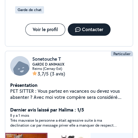
Garde de chat
Voir le profil
Contacter
Particulier
Sonetouche T
GARDE D ANIMAUX
Reims (Cernay-Est)
3,7/5
(3 avis)
Présentation
PET SITTER : Vous partez en vacances ou devez vous
absenter ? Avec moi votre compère sera considéré
comme le mien car j'adore les animaux et j'en garde
régulièrement depuis de longues années Je propose
Dernier avis laissé par Halima : 1/5
divers services : - Garde, visites et promenades à votre
Il y a 1 mois
Très mauvaise la personne a était agressive suite à ma
domicile - Garde à mon domicile Je n'accepte plus de
declination car par message priver elle a manquer de respect
gros chiens ou des animaux sales, destructeurs ou qui
après notre rencontre et manquer respect sur Alo voisin j’ai eu
hurlent toute la journée PAS SERIEUX S ABSTENIR
de la chance de déclinée pour protéger mon chat gestante elle