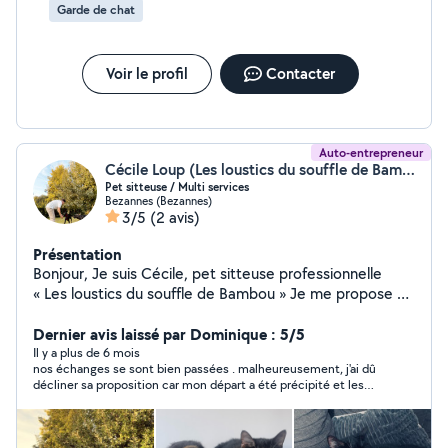
Garde de chat
Voir le profil
Contacter
Auto-entrepreneur
Cécile Loup (Les loustics du souffle de Bambou)
Pet sitteuse / Multi services
Bezannes (Bezannes)
3/5
(2 avis)
Présentation
Bonjour, Je suis Cécile, pet sitteuse professionnelle
« Les loustics du souffle de Bambou » Je me propose de
garder vos animaux directement( chiens, chats ,
rongeurs , animaux exotique ) a votre domicile ou
Dernier avis laissé par Dominique : 5/5
promener vos chiens en votre absence. Je suis titulaire
Il y a plus de 6 mois
nos échanges se sont bien passées . malheureusement, j'ai dû
de l'Acaced. Je propose également de faire de la
décliner sa proposition car mon départ a été précipité et les
conciergerie pour vos airbnb ou service administratif en
dates de Cécile ne correspondaient plus à ma demande. Sûr
tout genre. Aide au rangement , nettoyage logement
que je la recontacterai !
encombré Multi tâches et disponible pour vous aider.