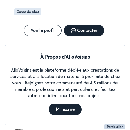
ponctuel ou une aide régulière, n'hésitez pas à me
contacter. Je m'adapte à vos demandes et je fais
Garde de chat
toujours le maximum pour que vous soyez satisfait.
Voir le profil
Contacter
À Propos d’AlloVoisins
AlloVoisins est la plateforme dédiée aux prestations de
services et à la location de matériel à proximité de chez
vous ! Rejoignez notre communauté de 4,5 millions de
membres, professionnels et particuliers, et facilitez
votre quotidien pour tous vos projets !
M'inscrire
Particulier