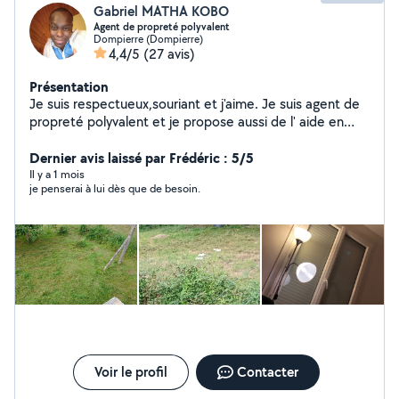
Gabriel MATHA KOBO
Agent de propreté polyvalent
Dompierre (Dompierre)
4,4/5
(27 avis)
Présentation
Je suis respectueux,souriant et j'aime. Je suis agent de
propreté polyvalent et je propose aussi de l' aide en
informatique pour installer des imprimantes, et je
propose des garde chiens . Et je répare également des
Dernier avis laissé par Frédéric : 5/5
téléphones écran et d' autres à des prix abordables . Je
Il y a 1 mois
je penserai à lui dès que de besoin.
propose aussi les service de débroussailleuse et de scie
élagueuse
Voir le profil
Contacter