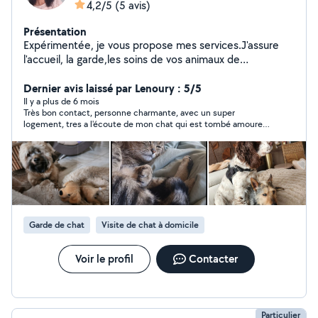
4,2/5
(5 avis)
Présentation
Expérimentée, je vous propose mes services.J'assure
l'accueil, la garde,les soins de vos animaux de
compagnie à mon domicile. Je suis une amoureuse des
animaux. J'ai de l'expérience dans ce domaine.
Dernier avis laissé par Lenoury : 5/5
Disponible + horaires flexibles. Je m'adapte à vos
Il y a plus de 6 mois
Très bon contact, personne charmante, avec un super
besoins. L'animal reste MA priorité.... à bon entendeur !
logement, tres a l'écoute de mon chat qui est tombé amoureux
Il m'arrive de faire de la garde à domicile, proche Flers
😉
centre ville. Je ne travaille désormais que pour les
propriétaires prochent et aimant de leurs animaux
Garde de chat
Visite de chat à domicile
Voir le profil
Contacter
Particulier