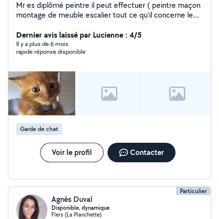
Mr es diplômé peintre il peut effectuer ( peintre maçon
montage de meuble escalier tout ce qu'il concerne le
habitant il connaît ) Moi je peut être disponible garde
enfants garde animaux aide ménagère Nous somme de
Dernier avis laissé par Lucienne : 4/5
Flers
Il y a plus de 6 mois
rapide réponse disponible
Garde de chat
Voir le profil
Contacter
Particulier
Agnès Duval
Disponible, dynamique
Flers (La Planchette)