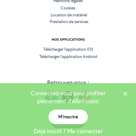
Mentions légales
Cookies
Location de matériel
Prestation de services
NOS APPLICATIONS
Télécharger l’application iOS
Télécharger l’application Android
Retrouvez-nous :
Connectez-vous pour profiter
pleinement d'AlloVoisins
M'inscrire
Version 25.5.3
Carte
Déjà inscrit ? Me connecter