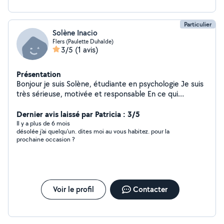
Particulier
Solène Inacio
Flers (Paulette Duhalde)
3/5
(1 avis)
Présentation
Bonjour je suis Solène, étudiante en psychologie Je suis
très sérieuse, motivée et responsable En ce qui
concerne mon expérience : J'ai souvent gardé des
enfants de tous âges depuis bientôt 5 ans (à noter que
Dernier avis laissé par Patricia : 3/5
je n'ai pas de voiture et que je ne pourrais
Il y a plus de 6 mois
désolée j'ai quelqu'un. dites moi au vous habitez. pour la
malheureusement pas me déplacer avec vos enfants)
prochaine occasion ?
Je procède à la garde d'animaux (chiens et chats) J'ai
aussi réalisé beaucoup de tâches concernant le
ménage: aspirer/laver les sols, faire les
carreaux/poussières et du repassage Je suis disponible
de suite, n'hésitez pas à me contacter pour plus de
Voir le profil
Contacter
renseignement