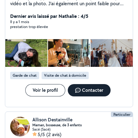
vidéo et la photo. J'ai également un point faible pour
nos petites bêtes à 4 pattes, que j'aime chouchouter !
Je serais ravie de m'occuper de vos boules de poils en
Dernier avis laissé par Nathalie : 4/5
votre absence Je vous propose également mes
Il y a 1 mois
prestation trop élevée
services en tant que photographe amatrice, vidéaste,
mais aussi dans le domaine du digital (montages vidéos,
photos etc) N'hésitez pas à me contacter pour
immortaliser de jolis moments
Garde de chat
Visite de chat à domicile
Voir le profil
Contacter
Particulier
Allison Destainville
Maman, bosseuse, de 3 enfants
Sacé (Sacé)
5/5
(2 avis)