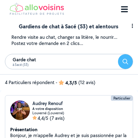
Gardiens de chat à Sacé (53) et alentours
Rendre visite au chat, changer sa litière, le nourrir...
Postez votre demande en 2 clics...
Garde chat
Reche
à Sacé (53)
4 Particuliers répondent
-
4,3/5
(12 avis)
Particulier
Audrey Renouf
A votre disposition
Louverné (Louverné)
4,4/5
(7 avis)
Présentation
Bonjour, je m'appelle Audrey et je suis passionnée par la