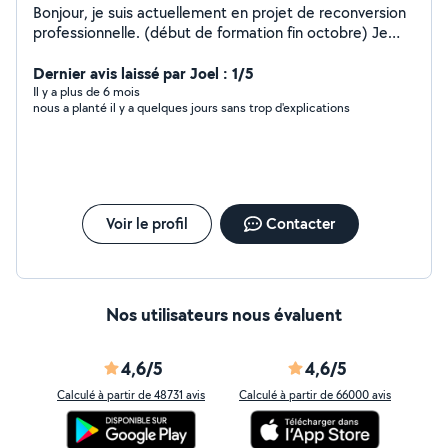
Bonjour, je suis actuellement en projet de reconversion
professionnelle. (début de formation fin octobre) Je
suis disponible pour diverses missions ponctuelles
comme du ménage et courses sur Laval/agglomération.
Dernier avis laissé par Joel : 1/5
J'ai plusieurs années d'expériences dans le service à la
Il y a plus de 6 mois
nous a planté il y a quelques jours sans trop d'explications
personne chez les particuliers (cesu) et le commerce.
Patiente et rigoureuse, j'ai le sens du contact humain. Je
suis également intéressée, expérimentée pour de la
garde d'animaux (de petite taille) chiens, chats, lapins,
cochons d'inde. (si possible à votre domicile) Egalement
je propose mes services pour de l'aide au
Voir le profil
Contacter
déménagement. (port de petits meubles ou cartons)
Restant à votre disposition pour toute demande
complémentaire. Cordialement.
Nos utilisateurs nous évaluent
4,6/5
4,6/5
Calculé à partir de 48731 avis
Calculé à partir de 66000 avis