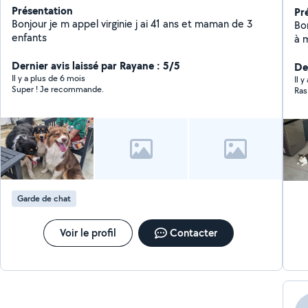
Présentation
Pr
Bonjour je m appel virginie j ai 41 ans et maman de 3
Bonjour, Je n'ai p
enfants
à 
pas ici ! 
Dernier avis laissé par Rayane : 5/5
se
Der
Il y a plus de 6 mois
mé
Il 
Super ! Je recommande.
Ras
en
(p
N'
Garde de chat
Voir le profil
Contacter