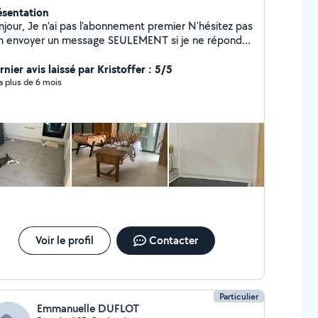
ésentation
as l'abonnement premier N'hésitez pas
m envoyer un message SEULEMENT si je ne réponds
06 La 51 La 06 La 08 La 21 Je peux rendre
rvice sur tout type de besoin, courses, covoiturage,
nier avis laissé par Kristoffer : 5/5
nage, repassage, garde ou promenade d'animaux,
y a plus de 6 mois
tretien des espaces verts, travaux en intérieur
einture, nettoyage et autre), aide au déménagement
hésitez pas à me demander si besoin
Voir le profil
Contacter
Particulier
Emmanuelle DUFLOT