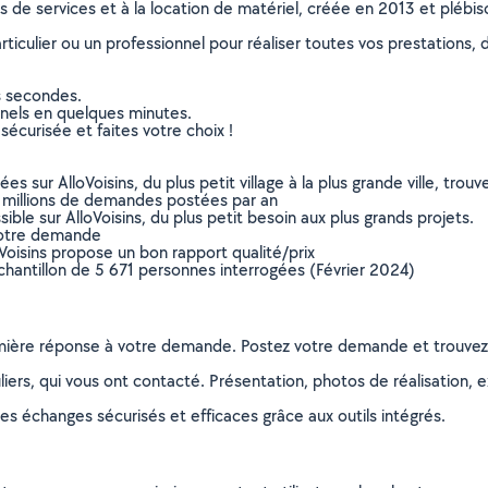
ns de services et à la location de matériel, créée en 2013 et plébi
culier ou un professionnel pour réaliser toutes vos prestations, d
s secondes.
nnels en quelques minutes.
sécurisée et faites votre choix !
sur AlloVoisins, du plus petit village à la plus grande ville, tro
 millions de demandes postées par an
ible sur AlloVoisins, du plus petit besoin aux plus grands projets.
votre demande
oVoisins propose un bon rapport qualité/prix
chantillon de 5 671 personnes interrogées (Février 2024)
remière réponse à votre demande. Postez votre demande et trouve
ers, qui vous ont contacté. Présentation, photos de réalisation, exp
s échanges sécurisés et efficaces grâce aux outils intégrés.