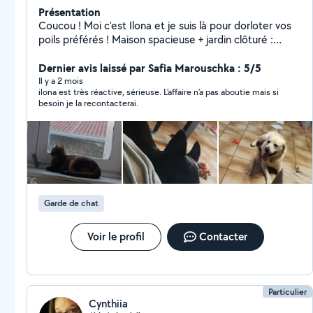
Présentation
Coucou ! Moi c'est Ilona et je suis là pour dorloter vos
poils préférés ! Maison spacieuse + jardin clôturé :
courir, sauter, explorer tout est permis ! Jeux, câlins et
mastication pour des journées pleines de fun. Photos,
Dernier avis laissé par Safia Marouschka : 5/5
vidéos et même visio pour suivre leurs aventures en
Il y a 2 mois
ilona est très réactive, sérieuse. L’affaire n’a pas aboutie mais si
direct. Fiable, douce et ponctuelle, vos compagnons se
besoin je la recontacterai.
sentiront comme à la maison et je suis sûre qu'ils
m'adoreront ! Envoyez-moi un message ou apeler moi
et je m'occupe de tout !
Garde de chat
Voir le profil
Contacter
Particulier
Cynthiia