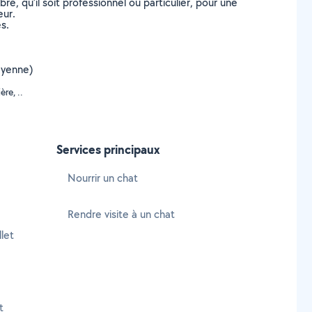
, qu’il soit professionnel ou particulier, pour une
eur.
s.
Mayenne)
re, ..
Services principaux
Nourrir un chat
Rendre visite à un chat
let
t