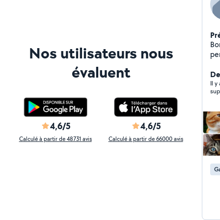
Pr
Bo
Nos utilisateurs nous
pe
co
évaluent
profe
De
l'
Il y
sup
la
ain
hô
Org
4,6/5
4,6/5
d'all
Calculé à partir de 48731 avis
Calculé à partir de 66000 avis
an
pe
de
Ga
ab
su
deu