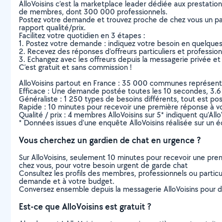
AlloVoisins c’est la marketplace leader dédiée aux prestatio
de membres, dont 300 000 professionnels.
Postez votre demande et trouvez proche de chez vous un parti
rapport qualité/prix.
Facilitez votre quotidien en 3 étapes :
1. Postez votre demande : indiquez votre besoin en quelque
2. Recevez des réponses d’offreurs particuliers et professio
3. Echangez avec les offreurs depuis la messagerie privée et 
C’est gratuit et sans commission !
AlloVoisins partout en France : 35 000 communes représentées 
Efficace : Une demande postée toutes les 10 secondes, 3.6
Généraliste : 1 250 types de besoins différents, tout est poss
Rapide : 10 minutes pour recevoir une première réponse à 
Qualité / prix : 4 membres AlloVoisins sur 5* indiquent qu’All
* Données issues d’une enquête AlloVoisins réalisée sur un é
Vous cherchez un gardien de chat en urgence ?
Sur AlloVoisins, seulement 10 minutes pour recevoir une p
chez vous, pour votre besoin urgent de garde chat
Consultez les profils des membres, professionnels ou particuli
demande et à votre budget.
Conversez ensemble depuis la messagerie AlloVoisins pour de
Est-ce que AlloVoisins est gratuit ?