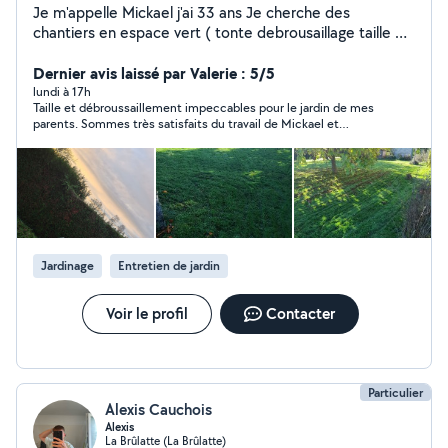
Je m'appelle Mickael j'ai 33 ans Je cherche des
chantiers en espace vert ( tonte debrousaillage taille de
haie désencombrements ) etc etc
Dernier avis laissé par Valerie : 5/5
lundi à 17h
Taille et débroussaillement impeccables pour le jardin de mes
parents. Sommes très satisfaits du travail de Mickael et
referont appel à lui régulièrement. On a aussi apprécié sa
disponibilité et sa gentillesse.
Jardinage
Entretien de jardin
Voir le profil
Contacter
Particulier
Alexis Cauchois
Alexis
La Brûlatte (La Brûlatte)