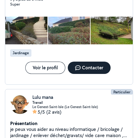
Super
ROBINETTERIE-- POSE TRINGLE A RIDEAUX,
DEBARRAS, PEINTURE, etc..) je dispose d'une large
palette d'activités, je suis donc ouvert à toutes
propositions HABILITATION AVANCE IMMEDIATE
CREDIT D'IMPOT GRACE A L'AVANCE IMMEDIATE VOUS
REGLEZ LA MOITIE DE LA FACTURE . Cordialement
Jardinage
Voir le profil
Contacter
Particulier
Lulu mana
Travail
Le Genest-Saint-Isle (Le Genest-Saint-Isle)
5/5
(2 avis)
Présentation
je peux vous aider au niveau informatique / bricolage /
jardinage / enlever déchet/gravats/ vide cave maison ,