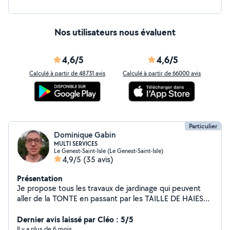
Nos utilisateurs nous évaluent
4,6/5
4,6/5
Calculé à partir de 48731 avis
Calculé à partir de 66000 avis
Particulier
Dominique Gabin
MULTI SERVICES
Le Genest-Saint-Isle (Le Genest-Saint-Isle)
4,9/5
(35 avis)
Présentation
Je propose tous les travaux de jardinage qui peuvent
aller de la TONTE en passant par les TAILLE DE HAIES
ou le DEBROUSSAILLAGE. Dans le domaine du bricolage
(MONTAGE DE MEUBLE--POSE LUMINAIRE --
Dernier avis laissé par Cléo : 5/5
NETTOYAGE TERRASSE --BRICOLAGE --POSE
Il y a plus de 6 mois