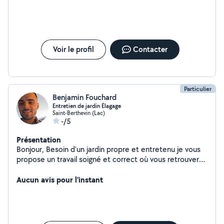
Voir le profil
Contacter
Particulier
Benjamin Fouchard
Entretien de jardin Élagage
Saint-Berthevin (Lac)
-/5
Présentation
Bonjour, Besoin d'un jardin propre et entretenu je vous
propose un travail soigné et correct où vous retrouver
comme prestations: - Débroussaillage de bordures -
Taillage de haie et arbustes - Tonte de pelouse -
Aucun avis pour l'instant
Élagage et abattage - Broyage et nettoyage
Déplacement de 25km autour de Laval.