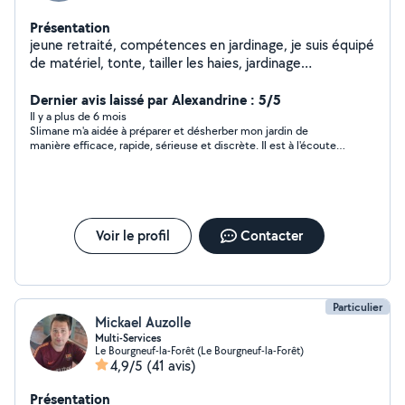
Présentation
jeune retraité, compétences en jardinage, je suis équipé
de matériel, tonte, tailler les haies, jardinage
compétence en électricité
Dernier avis laissé par Alexandrine : 5/5
Il y a plus de 6 mois
Slimane m'a aidée à préparer et désherber mon jardin de
manière efficace, rapide, sérieuse et discrète. Il est à l'écoute
et disponible, travaille vite et bien, sans prendre de pause. Je le
recommande pour son efficacité, sa gentillesse et sa
disponibilité.
Voir le profil
Contacter
Particulier
Mickael Auzolle
Multi-Services
Le Bourgneuf-la-Forêt (Le Bourgneuf-la-Forêt)
4,9/5
(41 avis)
Présentation