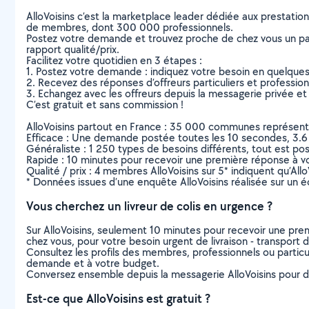
AlloVoisins c’est la marketplace leader dédiée aux prestatio
de membres, dont 300 000 professionnels.
Postez votre demande et trouvez proche de chez vous un parti
rapport qualité/prix.
Facilitez votre quotidien en 3 étapes :
1. Postez votre demande : indiquez votre besoin en quelque
2. Recevez des réponses d’offreurs particuliers et professio
3. Echangez avec les offreurs depuis la messagerie privée et 
C’est gratuit et sans commission !
AlloVoisins partout en France : 35 000 communes représentées 
Efficace : Une demande postée toutes les 10 secondes, 3.6
Généraliste : 1 250 types de besoins différents, tout est poss
Rapide : 10 minutes pour recevoir une première réponse à 
Qualité / prix : 4 membres AlloVoisins sur 5* indiquent qu’All
* Données issues d’une enquête AlloVoisins réalisée sur un é
Vous cherchez un livreur de colis en urgence ?
Sur AlloVoisins, seulement 10 minutes pour recevoir une p
chez vous, pour votre besoin urgent de livraison - transport d
Consultez les profils des membres, professionnels ou particuli
demande et à votre budget.
Conversez ensemble depuis la messagerie AlloVoisins pour de
Est-ce que AlloVoisins est gratuit ?