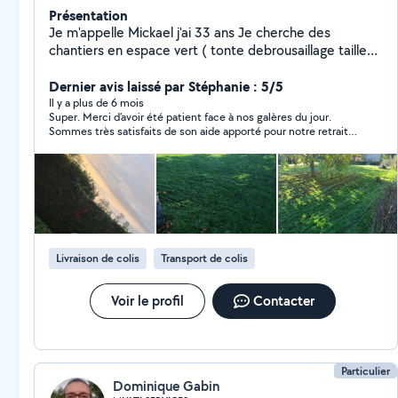
Présentation
Je m'appelle Mickael j'ai 33 ans Je cherche des
chantiers en espace vert ( tonte debrousaillage taille
de haie désencombrements ) etc etc
Dernier avis laissé par Stéphanie : 5/5
Il y a plus de 6 mois
Super. Merci d’avoir été patient face à nos galères du jour.
Sommes très satisfaits de son aide apporté pour notre retrait
de grosses commandes à Leroy Merlin. Nous avons donnés
plus que prévu suite à sa patience et gentillesse.
Livraison de colis
Transport de colis
Voir le profil
Contacter
Particulier
Dominique Gabin