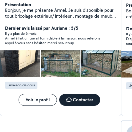
Présentation
Pr
Bonjour, je me présente Armel. Je suis disponible pour
Bon
tout bricolage extérieur/ intérieur , montage de meuble
cr
, création de cloison, électricité, dépannage ,montage
pergola , création verrière, ainsi le transport de grand
Dernier avis laissé par Auriane : 5/5
De
volume à la déchetterie.
Il y a plus de 6 mois
Il 
Armel à fait un travail formidable à la maison. nous referons
Dis
appel à vous sans hésiter. merci beaucoup
sou
Livraison de colis
Li
Voir le profil
Contacter