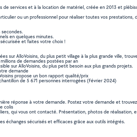
ns de services et à la location de matériel, créée en 2013 et plébi
culier ou un professionnel pour réaliser toutes vos prestations, d
s secondes.
nnels en quelques minutes.
sécurisée et faites votre choix !
sur AlloVoisins, du plus petit village à la plus grande ville, tro
 millions de demandes postées par an
ible sur AlloVoisins, du plus petit besoin aux plus grands projets.
votre demande
oVoisins propose un bon rapport qualité/prix
chantillon de 5 671 personnes interrogées (Février 2024)
remière réponse à votre demande. Postez votre demande et trouve
e colis
ers, qui vous ont contacté. Présentation, photos de réalisation, exp
s échanges sécurisés et efficaces grâce aux outils intégrés.