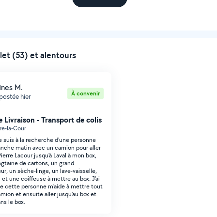
let (53) et alentours
Ines M.
À convenir
postée hier
 Livraison - Transport de colis
re-la-Cour
je suis à la recherche d'une personne
nche matin avec un camion pour aller
ierre Lacour jusqu'à Laval à mon box,
ingtaine de cartons, un grand
ur, un sèche-linge, un lave-vaisselle,
 et une coiffeuse à mettre au box. J'ai
e cette personne m'aide à mettre tout
mion et ensuite aller jusqu'au box et
ns le box.