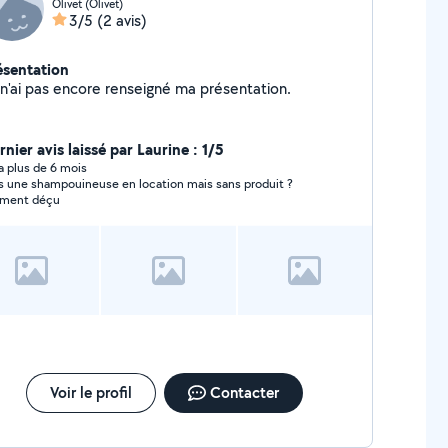
Olivet (Olivet)
3/5
(2 avis)
ésentation
Je n'ai pas encore renseigné ma présentation.
nier avis laissé par Laurine : 1/5
y a plus de 6 mois
 une shampouineuse en location mais sans produit ?
iment déçu
Voir le profil
Contacter