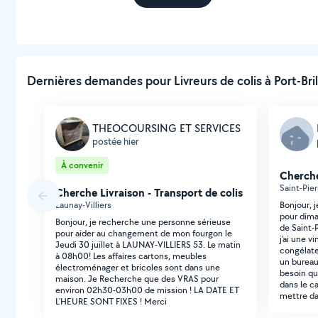
Dernières demandes pour Livreurs de colis à Port-Bril
THEOCOURSING ET SERVICES
postée hier
À convenir
Cherche
Saint-Pier
Cherche Livraison - Transport de colis
Launay-Villiers
Bonjour, 
pour dima
Bonjour, je recherche une personne sérieuse
de Saint-P
pour aider au changement de mon fourgon le
j'ai une v
Jeudi 30 juillet à LAUNAY-VILLIERS 53. Le matin
congélate
à 08h00! Les affaires cartons, meubles
un bureau
électroménager et bricoles sont dans une
besoin qu
maison. Je Recherche que des VRAS pour
dans le ca
environ 02h30-03h00 de mission ! LA DATE ET
mettre da
L'HEURE SONT FIXES ! Merci