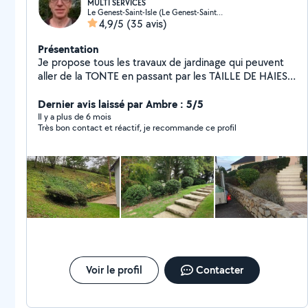
MULTI SERVICES
Le Genest-Saint-Isle (Le Genest-Saint-Isle)
4,9/5
(35 avis)
Présentation
Je propose tous les travaux de jardinage qui peuvent
aller de la TONTE en passant par les TAILLE DE HAIES
ou le DEBROUSSAILLAGE. Dans le domaine du
bricolage (MONTAGE DE MEUBLE--POSE LUMINAIRE --
Dernier avis laissé par Ambre : 5/5
NETTOYAGE TERRASSE --BRICOLAGE --POSE
Il y a plus de 6 mois
Très bon contact et réactif, je recommande ce profil
ROBINETTERIE-- POSE TRINGLE A RIDEAUX,
DEBARRAS, PEINTURE, etc..) je dispose d'une large
palette d'activités, je suis donc ouvert à toutes
propositions HABILITATION AVANCE IMMEDIATE
CREDIT D'IMPOT GRACE A L'AVANCE IMMEDIATE
VOUS REGLEZ LA MOITIE DE LA FACTURE .
Cordialement
Voir le profil
Contacter