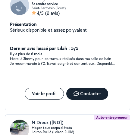
Se rendre service
Saint-Berthevin (Foret)
4/5
(2 avis)
Présentation
Sérieux disponible et assez polyvalent
Dernier avis laissé par Lilah : 5/5
Il y a plus de 6 mois
Merci à Jimmy pour les travaux réalisés dans ma salle de bain.
Je recommande à ?% Travail soigné et contentieux. Disponible,
ponctuel et de plus fort sympathique
Voir le profil
Contacter
Auto-entrepreneur
N Dreux ([ND])
Maçon tout corps d états
Loiron-Ruillé (Loiron-Ruillé)