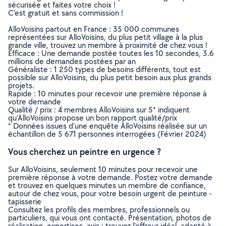
sécurisée et faites votre choix !
C’est gratuit et sans commission !
AlloVoisins partout en France : 35 000 communes
représentées sur AlloVoisins, du plus petit village à la plus
grande ville, trouvez un membre à proximité de chez vous !
Efficace : Une demande postée toutes les 10 secondes, 3.6
millions de demandes postées par an
Généraliste : 1 250 types de besoins différents, tout est
possible sur AlloVoisins, du plus petit besoin aux plus grands
projets.
Rapide : 10 minutes pour recevoir une première réponse à
votre demande
Qualité / prix : 4 membres AlloVoisins sur 5* indiquent
qu’AlloVoisins propose un bon rapport qualité/prix
* Données issues d’une enquête AlloVoisins réalisée sur un
échantillon de 5 671 personnes interrogées (Février 2024)
Vous cherchez un peintre en urgence ?
Sur AlloVoisins, seulement 10 minutes pour recevoir une
première réponse à votre demande. Postez votre demande
et trouvez en quelques minutes un membre de confiance,
autour de chez vous, pour votre besoin urgent de peinture -
tapisserie
Consultez les profils des membres, professionnels ou
particuliers, qui vous ont contacté. Présentation, photos de
réalisation, expertises, avis : trouvez l'offreur idéal, adapté à