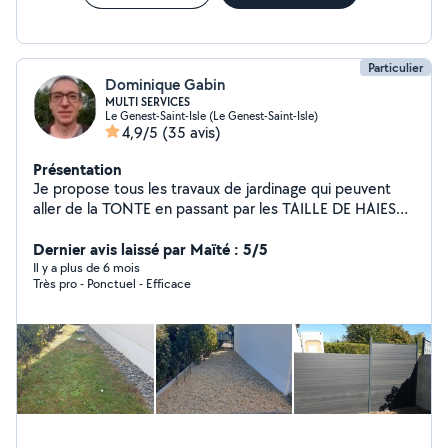
Particulier
Dominique Gabin
MULTI SERVICES
Le Genest-Saint-Isle (Le Genest-Saint-Isle)
4,9/5
(35 avis)
Présentation
Je propose tous les travaux de jardinage qui peuvent
aller de la TONTE en passant par les TAILLE DE HAIES
ou le DEBROUSSAILLAGE. Dans le domaine du bricolage
(MONTAGE DE MEUBLE--POSE LUMINAIRE --
Dernier avis laissé par Maïté : 5/5
NETTOYAGE TERRASSE --BRICOLAGE --POSE
Il y a plus de 6 mois
Très pro - Ponctuel - Efficace
ROBINETTERIE-- POSE TRINGLE A RIDEAUX,
DEBARRAS, PEINTURE, etc..) je dispose d'une large
palette d'activités, je suis donc ouvert à toutes
propositions HABILITATION AVANCE IMMEDIATE
CREDIT D'IMPOT GRACE A L'AVANCE IMMEDIATE VOUS
REGLEZ LA MOITIE DE LA FACTURE . Cordialement