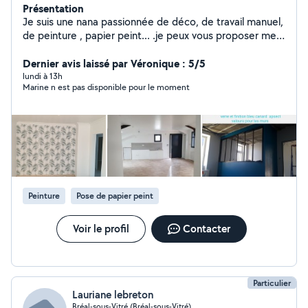
Présentation
Je suis une nana passionnée de déco, de travail manuel,
de peinture , papier peint... .je peux vous proposer mes
services pour vos travaux. Egalement j adore les
animaux, propriétaire d'une petite chienne " Gribouille "
Dernier avis laissé par Véronique : 5/5
je suis disponible pour garder et balader vos loulous si
lundi à 13h
Marine n est pas disponible pour le moment
besoin.
Peinture
Pose de papier peint
Voir le profil
Contacter
Particulier
Lauriane lebreton
Bréal-sous-Vitré (Bréal-sous-Vitré)