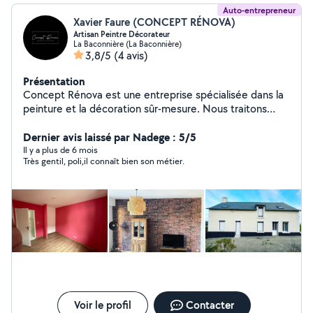
Auto-entrepreneur
Xavier Faure (CONCEPT RÉNOVA)
Artisan Peintre Décorateur
La Baconnière (La Baconnière)
3,8/5
(4 avis)
Présentation
Concept Rénova est une entreprise spécialisée dans la
peinture et la décoration sûr-mesure. Nous traitons
votre maison comme la nôtre. Notre dévouement et
notre attention aux détails sont notre passion et seuls
Dernier avis laissé par Nadege : 5/5
les produits de la plus haute qualité feront l'affaire, pour
Il y a plus de 6 mois
Très gentil, poli,il connaît bien son métier.
les meilleurs résultats à chaque fois.
Voir le profil
Contacter