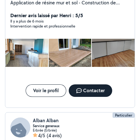
Application de résine mur et sol - Construction de
carport, terrasse, chalet, ect.... - Pose de parquet,
lambris, bardage, ect... - Pose de clôtures souples ou
Dernier avis laissé par Henri : 5/5
rigides - Pose de clôture bois - Montage de meuble -
Il y a plus de 6 mois
Intervention rapide et professionnelle
Aménagement intérieur et extérieur et toutes sortes de
petits bricolages
Voir le profil
Contacter
Particulier
Alban Alban
Service generaux
Erbrée (Erbrée)
4/5
(4 avis)