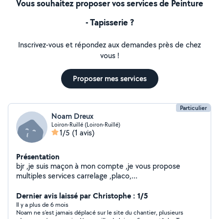
Vous souhaitez proposer vos services de Peinture
- Tapisserie ?
Inscrivez-vous et répondez aux demandes près de chez
vous !
Proposer mes services
Particulier
Noam Dreux
Loiron-Ruillé (Loiron-Ruillé)
1/5
(1 avis)
Présentation
bjr ,je suis maçon à mon compte ,je vous propose
multiples services carrelage ,placo,
maçonnerie,peinture, plomberie etc....sérieux et
ponctuel
Dernier avis laissé par Christophe : 1/5
Il y a plus de 6 mois
Noam ne s’est jamais déplacé sur le site du chantier, plusieurs