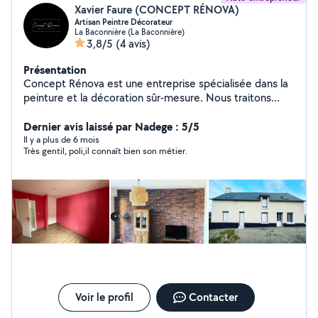
Xavier Faure (CONCEPT RÉNOVA)
Artisan Peintre Décorateur
La Baconnière (La Baconnière)
3,8/5
(4 avis)
Présentation
Concept Rénova est une entreprise spécialisée dans la
peinture et la décoration sûr-mesure. Nous traitons
votre maison comme la nôtre. Notre dévouement et
notre attention aux détails sont notre passion et seuls
Dernier avis laissé par Nadege : 5/5
les produits de la plus haute qualité feront l'affaire, pour
Il y a plus de 6 mois
Très gentil, poli,il connaît bien son métier.
les meilleurs résultats à chaque fois.
Voir le profil
Contacter