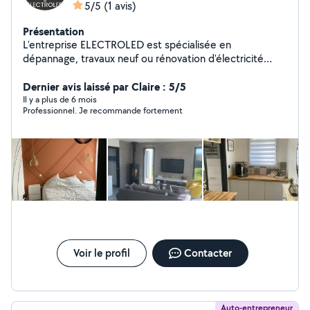
5/5
(1 avis)
Présentation
L'entreprise ELECTROLED est spécialisée en
dépannage, travaux neuf ou rénovation d'électricité
générale pour les particuliers, les professionnels, les
magasins et les bureaux. Avec plus de 10 ans
Dernier avis laissé par Claire : 5/5
d'expérience dans le métier
Il y a plus de 6 mois
Professionnel. Je recommande fortement
Voir le profil
Contacter
Auto-entrepreneur