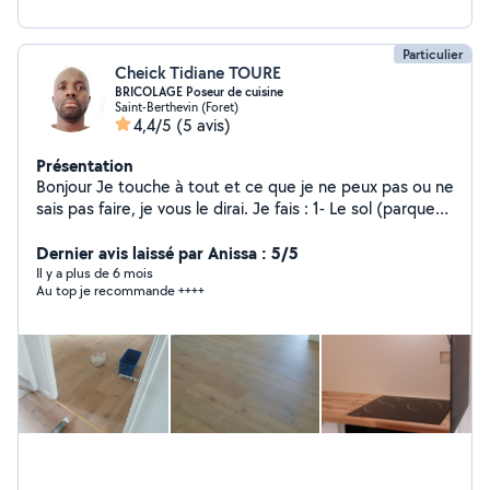
Particulier
Cheick Tidiane TOURE
BRICOLAGE Poseur de cuisine
Saint-Berthevin (Foret)
4,4/5
(5 avis)
Présentation
Bonjour Je touche à tout et ce que je ne peux pas ou ne
sais pas faire, je vous le dirai. Je fais : 1- Le sol (parquet,
moquette, lino) 2- Pose de cuisine 3- Montage de
meubles 4- Plomberie et robinetterie 5- Remise en état
Dernier avis laissé par Anissa : 5/5
des habitations... Facebook : TIDIANE TRAVAUX
Il y a plus de 6 mois
Au top je recommande ++++
Quelque soit votre problème, faites le moi savoir et
nous trouverons une solution ... Au plaisir de collaborer
ensemble.