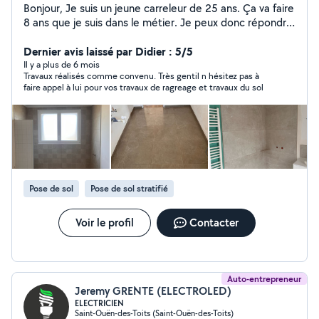
Bonjour, Je suis un jeune carreleur de 25 ans. Ça va faire
8 ans que je suis dans le métier. Je peux donc répondre
à tout ce qui concerne le carrelage, faïence, terrasse
collée ou du plot. Je fais également la pose de parquet
Dernier avis laissé par Didier : 5/5
ou le sol PVC. N'hésitez pas à aller voir les photos de
Il y a plus de 6 mois
Travaux réalisés comme convenu. Très gentil n hésitez pas à
mes réalisations ainsi que les avis. Au plaisir de faire
faire appel à lui pour vos travaux de ragreage et travaux du sol
affaire avec vous.
Pose de sol
Pose de sol stratifié
Voir le profil
Contacter
Auto-entrepreneur
Jeremy GRENTE (ELECTROLED)
ELECTRICIEN
Saint-Ouën-des-Toits (Saint-Ouën-des-Toits)