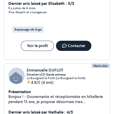
repassage. Je suis motivée, respectueuse, ponctuel,
Dernier avis laissé par Elizabeth : 5/5
souriante, à l'écoute, disponible...
Il y a plus de 6 mois
Vive d'esprit et courageuse.
Repassage de linge
Voir le profil
Contacter
Particulier
Emmanuelle DUFLOT
Entretien LCD-Garde animaux
Le Bourgneuf-la-Forêt (Le Bourgneuf-la-Forêt)
4,8/5
(4 avis)
Présentation
Bonjour ! - Gouvernante et réceptionniste en hôtellerie
pendant 15 ans, je propose désormais mes
compétences au service des particuliers et
professionnels (statut EI). Vous pouvez me confier
Dernier avis laissé par Nathalie : 4/5