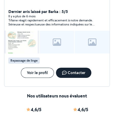
Dernier avis laissé par Barka : 5/5
Il y a plus de 6 mois
Tifaine réagit rapidement et efficacement à notre demande.
Sérieuse et respectueuse des informations indiquées sur le
site (prix ou taux horaire + délai), je RECOMMANDE VIVEMENT
Tifaine. Preuve que l'on peut être pro, efficace en travaillant
depuis son domicile. Rendu soigneux Merci Tifaine.
Repassage de linge
Voir le profil
Contacter
Nos utilisateurs nous évaluent
4,6/5
4,6/5