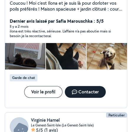
Coucou ! Moi c'est Ilona et je suis là pour dorloter vos
poils préférés ! Maison spacieuse + jardin clôturé : courir,
sauter, explorer tout est permis ! Jeux, câlins et
mastication pour des journées pleines de fun. Photos,
Dernier avis laissé par Safia Marouschka : 5/5
vidéos et même visio pour suivre leurs aventures en
Il y a 2 mois
ilona est très réactive, sérieuse. L’affaire n’a pas aboutie mais si
direct. Fiable, douce et ponctuelle, vos compagnons se
besoin je la recontacterai.
sentiront comme à la maison et je suis sûre qu'ils
m'adoreront ! Envoyez-moi un message ou apeler moi et
je m'occupe de tout !
Garde de chat
Voir le profil
Contacter
Particulier
Virginie Hamel
Le Genest-Saint-Isle (Le Genest-Saint-Isle)
5/5
(1 avis)