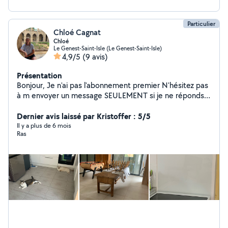
Particulier
Chloé Cagnat
Chloé
Le Genest-Saint-Isle (Le Genest-Saint-Isle)
4,9/5
(9 avis)
Présentation
Bonjour, Je n'ai pas l'abonnement premier N'hésitez pas
à m envoyer un message SEULEMENT si je ne réponds
pas ici ! 06 La 51 La 06 La 08 La 21 Je peux rendre
service sur tout type de besoin, courses, covoiturage,
Dernier avis laissé par Kristoffer : 5/5
ménage, repassage, garde ou promenade d'animaux,
Il y a plus de 6 mois
Ras
entretien des espaces verts, travaux en intérieur
(peinture, nettoyage et autre), aide au déménagement
N'hésitez pas à me demander si besoin