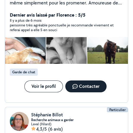
même simplement pour les promener. Amoureuse des
chats, des chiens, des rongeurs et de toutes les boules
de poils Je me propose également pour de la garde
Dernier avis laissé par Florence : 5/5
d'enfants. J'ai 5ans et demi d'expériences dans la petite
Il y a plus de 6 mois
personne très agréable ponctuelle je recommande vivement et
enfance. Crèche, écoles maternelles / primaires,
referai appel a elle S en souci
animation. C'est un bonheur de travailler avec les
enfants. Je suis aussi disponible pour garder un oeil sur
votre appartement/maison pendant votre absence.
Garde de chat
Voir le profil
Contacter
Particulier
Stéphanie Billot
Recherche animaux a garder
Laval (Hilard)
4,3/5
(6 avis)