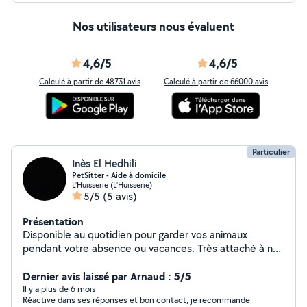
Nos utilisateurs nous évaluent
4,6/5
4,6/5
Calculé à partir de 48731 avis
Calculé à partir de 66000 avis
Particulier
Inès El Hedhili
PetSitter - Aide à domicile
L'Huisserie (L'Huisserie)
5/5
(5 avis)
Présentation
Disponible au quotidien pour garder vos animaux
pendant votre absence ou vacances. Très attaché à nos
amis les bêtes, j'en prendrais soin autant que les miens !
Je suis aussi disponible pour aider vos aînés dans leur
Dernier avis laissé par Arnaud : 5/5
tâches quotidienne et leur faciliter la vie : courses, repas
Il y a plus de 6 mois
Réactive dans ses réponses et bon contact, je recommande