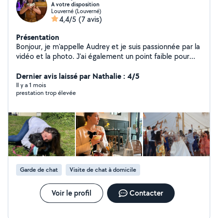
A votre disposition
Louverné (Louverné)
4,4/5
(7 avis)
Présentation
Bonjour, je m'appelle Audrey et je suis passionnée par la
vidéo et la photo. J'ai également un point faible pour
nos petites bêtes à 4 pattes, que j'aime chouchouter !
Je serais ravie de m'occuper de vos boules de poils en
Dernier avis laissé par Nathalie : 4/5
votre absence Je vous propose également mes
Il y a 1 mois
prestation trop élevée
services en tant que photographe amatrice, vidéaste,
mais aussi dans le domaine du digital (montages vidéos,
photos etc) N'hésitez pas à me contacter pour
immortaliser de jolis moments
Garde de chat
Visite de chat à domicile
Voir le profil
Contacter