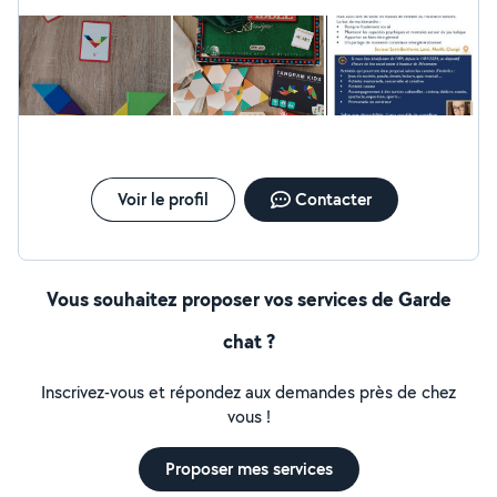
loisirs - Accompagnement aux rendez-vous Mon objectif
est simple : contribuer à maintenir l'autonomie, stimuler
l'esprit et surtout apporter du lien, de la joie et du bien-
être au quotidien. Ces services peuvent être effectués
à domicile mais aussi pour des personnes en résidence
sénior et/ou en maison de retraite. Cela peut-être dans
le cadre de visite hebdomadaire afin d'apporter du lien
social en dehors des autres résidents et un lien
intergénérationnel. Il me reste des disponibilités les
Voir le profil
Contacter
lundis et mardis après-midi. + Garde d'enfants
occasionnels, promenade d'animaux et gardiennage
maison lors de vos vacances
Vous souhaitez proposer vos services de Garde
chat ?
Inscrivez-vous et répondez aux demandes près de chez
vous !
Proposer mes services