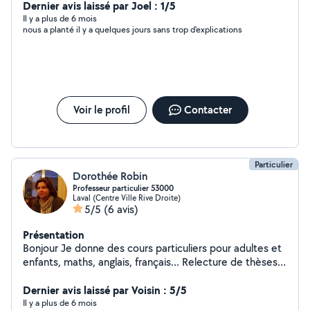
comme du ménage et courses sur Laval/agglomération.
Dernier avis laissé par Joel : 1/5
J'ai plusieurs années d'expériences dans le service à la
Il y a plus de 6 mois
nous a planté il y a quelques jours sans trop d'explications
personne chez les particuliers (cesu) et le commerce.
Patiente et rigoureuse, j'ai le sens du contact humain. Je
suis également intéressée, expérimentée pour de la
garde d'animaux (de petite taille) chiens, chats, lapins,
cochons d'inde. (si possible à votre domicile) Egalement
je propose mes services pour de l'aide au
Voir le profil
Contacter
déménagement. (port de petits meubles ou cartons)
Restant à votre disposition pour toute demande
complémentaire. Cordialement.
Particulier
Dorothée Robin
Professeur particulier 53000
Laval (Centre Ville Rive Droite)
5/5
(6 avis)
Présentation
Bonjour Je donne des cours particuliers pour adultes et
enfants, maths, anglais, français... Relecture de thèses,
mémoires. Assistante particulière administrative et
comptabilité
Dernier avis laissé par Voisin : 5/5
Il y a plus de 6 mois