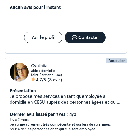
Aucun avis pour l'instant
Voir le profil
Contacter
Particulier
Cynthiia
Aide à domicile
Saint-Berthevin (Lac)
4,7/5
(3 avis)
Présentation
Je propose mes services en tant qu'employée à
domicile en CESU auprès des personnes âgées et ou en
situation de handicap : Je propose des activités
adaptées aux besoins et aux envies de chacun : - Aide
Dernier avis laissé par Yves : 4/5
pour les courses - Activités cognitives : jeux de société,
Il y a 2 mois
personne sûrement très compétente et qui fera de son mieux
exercices de mémoire, puzzles - Atelier cuisine :
pour aider les personnes chez qui elle sera employée
participation et plaisir de faire ensemble - Sorties de