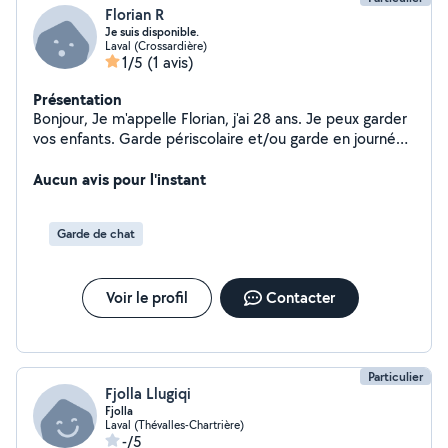
Florian R
Je suis disponible.
Laval (Crossardière)
1/5
(1 avis)
Présentation
Bonjour, Je m'appelle Florian, j'ai 28 ans. Je peux garder
vos enfants. Garde périscolaire et/ou garde en journée
entière ou soirée en fonction des besoins des familles.
J'ai de l'expérience auprès des enfants, je suis donc
Aucun avis pour l'instant
habitué aux enfants. J'ai déjà gardé des enfants dans le
cadre de différents baby-sittings. Je suis patient, à
Garde de chat
l'écoute et attentif auprès les enfants. Je suis quelqu'un
de confiance, sur qui ont peu compter. Je peux aussi
vous proposer mon aide pour des déménagements /
Voir le profil
Contacter
emménagements, mais uniquement pour charger et/ou
décharger. Merci de m'avoir lu. Cordialement. Florian.
Particulier
Fjolla Llugiqi
Fjolla
Laval (Thévalles-Chartrière)
-/5