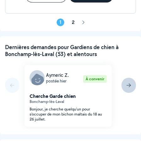
vivre et ma bonne humeur et le sourire je propose aussi
les ballades l aide pour le quotidien l administratif les rdv
médecin pédicure. Coiffeur et bien sûr les poses café la
pose de manucure le massage des pieds etc. Je vous
1
2
Page
laisse me contacter pour que l on apprennes se
suivante
connaître avec plaisir et impatience
Dernières demandes pour Gardiens de chien à
Bonchamp-lès-Laval (53) et alentours
Aymeric Z.
À convenir
postée hier
Cherche Garde chien
Bonchamp-lès-Laval
Bonjour, je cherche quelqu'un pour
s'occuper de mon bichon maltais du 18 au
26 juillet.