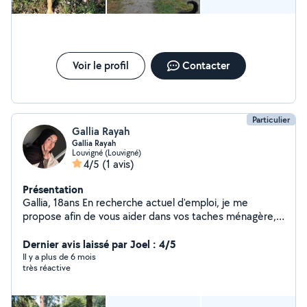
Voir le profil
Contacter
Particulier
Gallia Rayah
Gallia Rayah
Louvigné (Louvigné)
4/5
(1 avis)
Présentation
Gallia, 18ans En recherche actuel d'emploi, je me
propose afin de vous aider dans vos taches ménagère,
vos jardin, votre cuisine, pour garder vos enfant ou vos
Dernier avis laissé par Joel : 4/5
animaux ! N'hésitez pas à me contacter
Il y a plus de 6 mois
très réactive