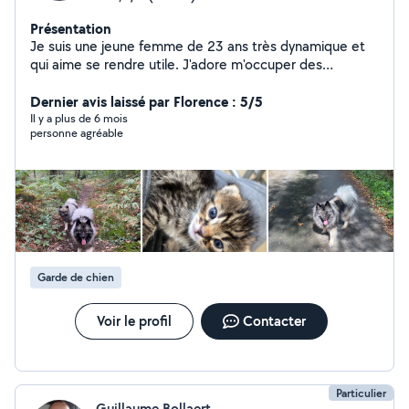
Présentation
Je suis une jeune femme de 23 ans très dynamique et
qui aime se rendre utile. J'adore m'occuper des
animaux, des enfants, et j'ai une voiture donc je peux
me déplacer pour aider à effectuer des
Dernier avis laissé par Florence : 5/5
déménagements ou du covoiturage ou bien pour du
Il y a plus de 6 mois
personne agréable
ménage.
Garde de chien
Voir le profil
Contacter
Particulier
Guillaume Bollaert