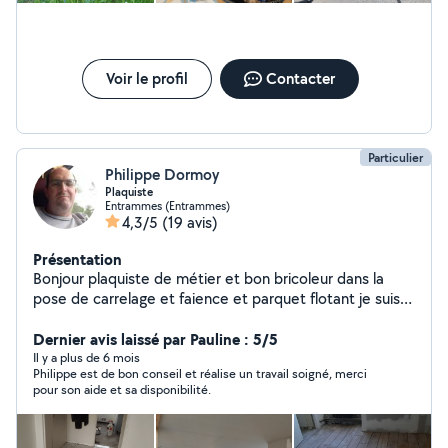
Voir le profil
Contacter
Particulier
Philippe Dormoy
Plaquiste
Entrammes (Entrammes)
4,3/5
(19 avis)
Présentation
Bonjour plaquiste de métier et bon bricoleur dans la
pose de carrelage et faience et parquet flotant je suis
dynamique ponctuel et a l'écoute mon travail es soigné
et propre
Dernier avis laissé par Pauline : 5/5
Il y a plus de 6 mois
Philippe est de bon conseil et réalise un travail soigné, merci
pour son aide et sa disponibilité.