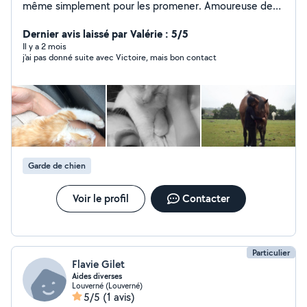
même simplement pour les promener. Amoureuse des
chats, des chiens, des rongeurs et de toutes les boules
de poils Je me propose également pour de la garde
Dernier avis laissé par Valérie : 5/5
d'enfants. J'ai 5ans et demi d'expériences dans la petite
Il y a 2 mois
j'ai pas donné suite avec Victoire, mais bon contact
enfance. Crèche, écoles maternelles / primaires,
animation. C'est un bonheur de travailler avec les
enfants. Je suis aussi disponible pour garder un oeil sur
votre appartement/maison pendant votre absence.
Garde de chien
Voir le profil
Contacter
Particulier
Flavie Gilet
Aides diverses
Louverné (Louverné)
5/5
(1 avis)