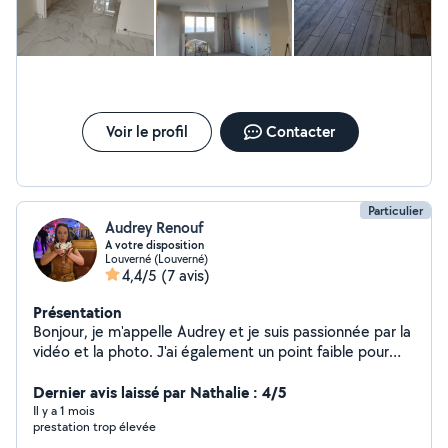
Voir le profil
Contacter
Particulier
Audrey Renouf
A votre disposition
Louverné (Louverné)
4,4/5
(7 avis)
Présentation
Bonjour, je m'appelle Audrey et je suis passionnée par la
vidéo et la photo. J'ai également un point faible pour
nos petites bêtes à 4 pattes, que j'aime chouchouter !
Je serais ravie de m'occuper de vos boules de poils en
Dernier avis laissé par Nathalie : 4/5
votre absence Je vous propose également mes
Il y a 1 mois
prestation trop élevée
services en tant que photographe amatrice, vidéaste,