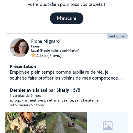
votre quotidien pour tous vos projets !
M'inscrire
Particulier
Fiona Mignard
Fiona
Laval (Haute Follis-Saint-Martin)
4,1/5
(7 avis)
Présentation
Employée plein temps comme auxiliaire de vie, je
souhaite faire profiter les voisins de mes compétences.
En ménage, garde et éducation d'animaux, aide aux
devoirs... Je suis motivée et je m'adapte facilement aux
Dernier avis laissé par Sharly : 5/5
différentes demandes.
Il y a plus de 6 mois
au top, vraiment sympa et arrangeante, sans hésiter je
retournerai voir fiona