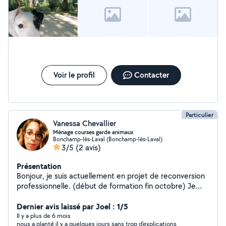
Voir le profil
Contacter
Particulier
Vanessa Chevallier
Ménage courses garde animaux
Bonchamp-lès-Laval (Bonchamp-lès-Laval)
3/5
(2 avis)
Présentation
Bonjour, je suis actuellement en projet de reconversion
professionnelle. (début de formation fin octobre) Je
suis disponible pour diverses missions ponctuelles
comme du ménage et courses sur Laval/agglomération.
Dernier avis laissé par Joel : 1/5
J'ai plusieurs années d'expériences dans le service à la
Il y a plus de 6 mois
nous a planté il y a quelques jours sans trop d'explications