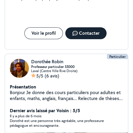
personne chez les particuliers (cesu) et le commerce.
Patiente et rigoureuse, j'ai le sens du contact humain. Je
suis également intéressée, expérimentée pour de la
garde d'animaux (de petite taille) chiens, chats, lapins,
cochons d'inde. (si possible à votre domicile) Egalement
je propose mes services pour de l'aide au
Voir le profil
Contacter
déménagement. (port de petits meubles ou cartons)
Restant à votre disposition pour toute demande
complémentaire. Cordialement.
Particulier
Dorothée Robin
Professeur particulier 53000
Laval (Centre Ville Rive Droite)
5/5
(6 avis)
Présentation
Bonjour Je donne des cours particuliers pour adultes et
enfants, maths, anglais, français... Relecture de thèses,
mémoires. Assistante particulière administrative et
comptabilité
Dernier avis laissé par Voisin : 5/5
Il y a plus de 6 mois
Dorothé est une personne très agréable, une professeure
pédagogue et encourageante.