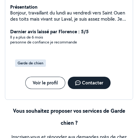
Présentation
Bonjour, travaillant du lundi au vendredi vers Saint Ouen
des toits mais vivant sur Laval, je suis assez mobile. Je
suis disponible après ma journée de travaille et/ou les
week-ends pour les services suivants : - Gardes
Dernier avis laissé par Florence : 5/5
d'enfants - dog sitting (en fonction des besoins de votre
Il y a plus de 6 mois
personne de confiance je recommande
chien je peux également l'emmener courir avec moi) -
toutes autres aides diverses pour les besoins du
quotidien Tarif à convenir
Garde de chien
Voir le profil
Contacter
Vous souhaitez proposer vos services de Garde
chien ?
Inscrivez-vous et répondez aux demandes près de chez