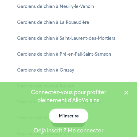
Gardiens de chien à Neuilly-le-Vendin
Gardiens de chien à La Rouaudière
Gardiens de chien à Saint-Laurent-des-Mortiers
Gardiens de chien à Pré-en-Pail-Saint-Samson
Gardiens de chien à Grazay
Gardiens de chien à Renazé
Connectez-vous pour profiter
pleinement d'AlloVoisins
Gardiens de chien à Saint-Ellier-du-Maine
M'inscrire
Gardiens de chien à Longuefuye
Carte
Déjà inscrit ? Me connecter
Gardiens de chien à Méral