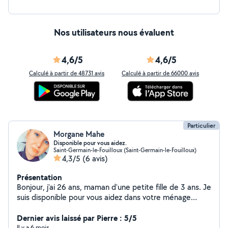
Nos utilisateurs nous évaluent
4,6/5
4,6/5
Calculé à partir de 48731 avis
Calculé à partir de 66000 avis
Particulier
Morgane Mahe
Disponible pour vous aidez.
Saint-Germain-le-Fouilloux (Saint-Germain-le-Fouilloux)
4,3/5
(6 avis)
Présentation
Bonjour, j'ai 26 ans, maman d'une petite fille de 3 ans. Je
suis disponible pour vous aidez dans votre ménage
occasionnellement ou de façon permanente, pour votre
repassage. Je suis motivée, respectueuse, ponctuel,
Dernier avis laissé par Pierre : 5/5
souriante, à l'écoute, disponible...
Il y a 6 mois