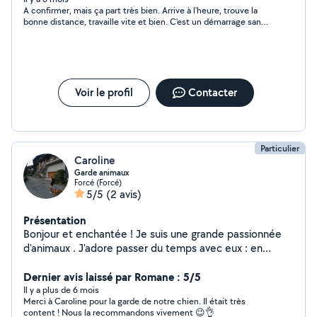
A confirmer, mais ça part très bien. Arrive à l'heure, trouve la
bonne distance, travaille vite et bien. C'est un démarrage sans
faute. Très bien Morgane.
Voir le profil
Contacter
Particulier
Caroline
Garde animaux
Forcé (Forcé)
5/5
(2 avis)
Présentation
Bonjour et enchantée ! Je suis une grande passionnée
d'animaux . J'adore passer du temps avec eux : en
promenade, à jouer, à les câliner ou même à leur
apprendre quelques bonnes habitudes. Grâce à mon
Dernier avis laissé par Romane : 5/5
expérience avec les chiens, les chats et les cochons
Il y a plus de 6 mois
Merci à Caroline pour la garde de notre chien. Il était très
d'Inde, ainsi qu'à mes notions en éducation canine, je
content ! Nous la recommandons vivement 😉👌