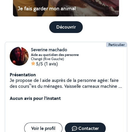
Je fais garder mon animal
Découvrir
Particulier
Severine machado
Aide au quotidien des personne
Changé (Rive Gauche)
5/5
(1 avis)
Présentation
Je propose de l aide auprès de la personne agée: faire
des cours'́'́'es du ménages. Vaisselle carreaux machine à
lave entendre le linge le repasser etc. .J ai travaillé 15
ans en maison de retraite je sais que la solitude pèse
Aucun avis pour l'instant
quand on est âgée je serais la pour vous divertir changer
les idées.. Je suis dynamique et souriante je pense être
de bonne compagnie avec les personnes âgées avec
qui j aime prendre du temps échanger j apprends
énormément auprès d eux et je leur donne ma joie de
Voir le profil
Contacter