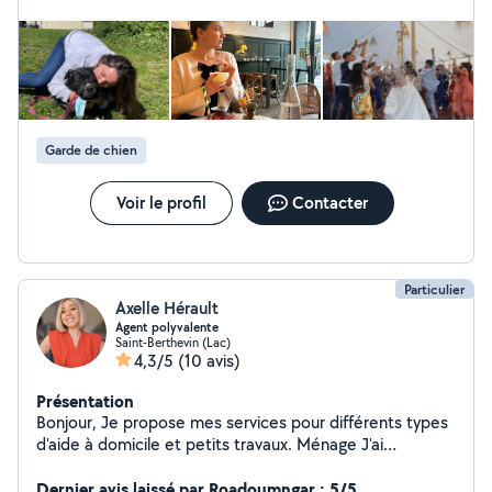
mais aussi dans le domaine du digital (montages vidéos,
photos etc) N'hésitez pas à me contacter pour
immortaliser de jolis moments
Garde de chien
Voir le profil
Contacter
Particulier
Axelle Hérault
Agent polyvalente
Saint-Berthevin (Lac)
4,3/5
(10 avis)
Présentation
Bonjour, Je propose mes services pour différents types
d'aide à domicile et petits travaux. Ménage J'ai
beaucoup d'expérience dans le ménage et je suis très
minutieuse et organisée. J'aime le travail bien fait et les
Dernier avis laissé par Roadoumngar : 5/5