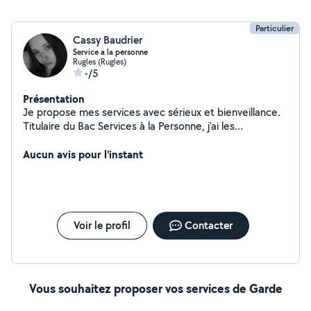
Particulier
Cassy Baudrier
Service a la personne
Rugles (Rugles)
-/5
Présentation
Je propose mes services avec sérieux et bienveillance.
Titulaire du Bac Services à la Personne, j'ai les
compétences pour vous accompagner au quotidien. -
Garde d'animaux : chats au domicile des propriétaires et
Aucun avis pour l'instant
NAC (rongeurs, lapins) à mon domicile. Pas de chiens. -
Aide à domicile : courses, préparation de repas,
accompagnement au quotidien (hors aide à la toilette).
- Ménage : entretien régulier ou ponctuel. - Serveuse
pour vos événements (anniversaires, repas, réceptions).
Voir le profil
Contacter
Sérieuse, organisée et à l'écoute, je m'adapte à vos
besoins. N'hésitez pas à me contacter !
Vous souhaitez proposer vos services de Garde