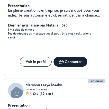
Présentation
En pleine création d'entreprise, je suis motivé pour vous
aidez. Je suis autonome et observatrice. J'ai la chance
également grâce à mon bon travail d'avoir une lettre de
recommandation !
Dernier avis laissé par Natalia : 5/5
Il y a plus de 6 mois
Pas de réponse au message vocal, peut-être plus tard ... allons
savoir
Voir le profil
Contacter
Particulier
Mariinou Leaya Maelys
Écorcei (Écorcei)
4,2/5
(13 avis)
Présentation