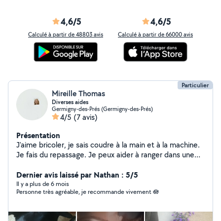
4,6/5
4,6/5
Calculé à partir de 48803 avis
Calculé à partir de 66000 avis
Particulier
Mireille Thomas
Diverses aides
Germigny-des-Prés (Germigny-des-Prés)
4/5
(7 avis)
Présentation
J'aime bricoler, je sais coudre à la main et à la machine.
Je fais du repassage. Je peux aider à ranger dans une
maison. Je garde des enfants. Je sais faire les papiers
de la vie courante, je travaille sur ordinateur, je conduis
Dernier avis laissé par Nathan : 5/5
et j'ai une voiture.
Il y a plus de 6 mois
Personne très agréable, je recommande vivement 🪷