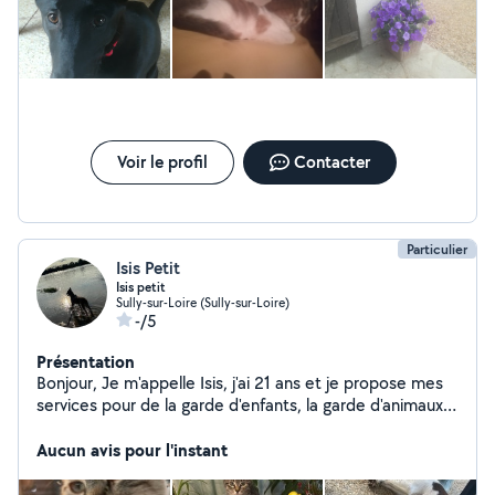
Voir le profil
Contacter
Particulier
Isis Petit
Isis petit
Sully-sur-Loire (Sully-sur-Loire)
-/5
Présentation
Bonjour, Je m'appelle Isis, j'ai 21 ans et je propose mes
services pour de la garde d'enfants, la garde d'animaux
ainsi que pour des tâches ménagères. Actuellement en
cours de passage du permis de conduire, je ne suis pas
Aucun avis pour l'instant
encore véhiculée, mais je peux me déplacer sur Sully-
sur-Loire et éventuellement dans un rayon de 5 à 10 km