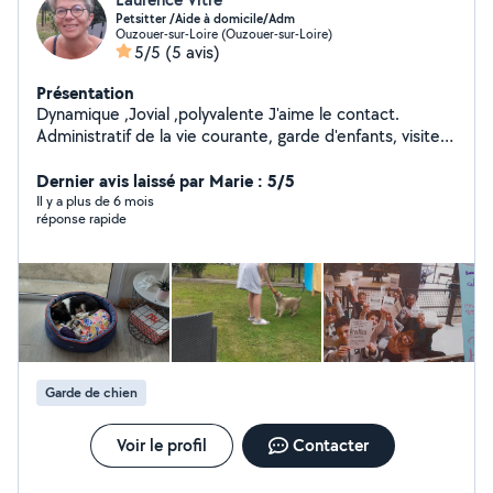
Petsitter /Aide à domicile/Adm
Ouzouer-sur-Loire (Ouzouer-sur-Loire)
5/5
(5 avis)
Présentation
Dynamique ,Jovial ,polyvalente J'aime le contact.
Administratif de la vie courante, garde d'enfants, visites
de convivialité ,portages de repas donner les repas à
nos aînés, accompagnement véhiculés ,sortie,
Dernier avis laissé par Marie : 5/5
promenade, marche, course, jeux de société.. Garde
Il y a plus de 6 mois
réponse rapide
d'animaux Budget à Convenir
Garde de chien
Voir le profil
Contacter