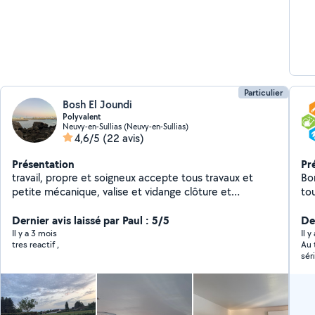
Particulier
Bosh El Joundi
Polyvalent
Neuvy-en-Sullias (Neuvy-en-Sullias)
4,6/5
(22 avis)
Présentation
Pr
travail, propre et soigneux accepte tous travaux et
Bonj
petite mécanique, valise et vidange clôture et
tous t
carrelage
véhicules Ou pl
Dernier avis laissé par Paul : 5/5
pr
Der
Il y a 3 mois
Il 
tres reactif ,
Au 
sér