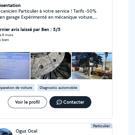
ésentation
anicien Particulier à votre service ! Tarifs -50%
ge Expérimenté en mécanique voiture,
aire et poids lourds. Je vous propose toutes
hes mécaniques ainsi que électroniques : - Entretien
nier avis laissé par Ben : 5/5
nge, filtres, freins ) - Réparations ( Embrayage,
 a 6 mois
s bien
ution, Turbo ) - Diagnostic ( Voyants, problème
teur )
paration de voiture
Diagnostic automobile
Voir le profil
Contacter
Particulier
Oguz Ocal