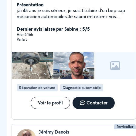
Présentation
j'ai 45 ans je suis sérieux, je suis titulaire d'un bep cap
mécanicien automobiles.Je saurai entretenir vos
véhicules que ce soit, vidange, disques et plaquettes
amortisseurs ou autre je dispose d'une valise
Dernier avis laissé par Sabine : 5/5
professionnelle
Hier à 16h
Parfait
Réparation de voiture
Diagnostic automobile
Voir le profil
Contacter
Particulier
Jérémy Danois