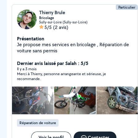
Particulier
Thierry Brule
Bricolage
Sully-sur-Loire (Sully-sur-Loire)
5/5
(2 avis)
Présentation
Je propose mes services en bricolage , Réparation de
voiture sans permis
Dernier avis laissé par Salah : 5/5
Il y a 3 mois
Merci à Thierry, personne arrangeante et sérieuse, je
recommande.
Réparation de voiture
Voir le profil
Contacter