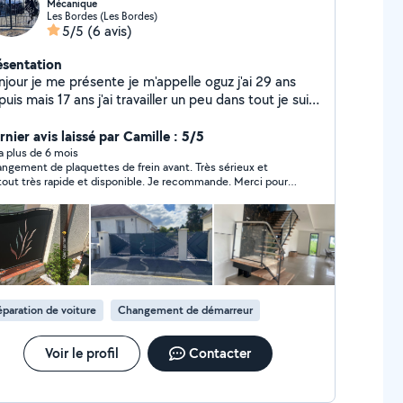
Mécanique
Les Bordes (Les Bordes)
5/5
(6 avis)
ésentation
njour je me présente je m'appelle oguz j'ai 29 ans
uis mais 17 ans j'ai travailler un peu dans tout je suis
lqu'un qui touche à tout se que je peut faire
hésiter pas à me demander. Point forts: Réparation
nier avis laissé par Camille : 5/5
o Tonte de pelouse et débroussaillage
y a plus de 6 mois
gement de plaquettes de frein avant. Très sérieux et
icolage Transports
out très rapide et disponible. Je recommande. Merci pour
t.
paration de voiture
Changement de démarreur
Voir le profil
Contacter