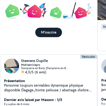
Ré
M'inscrire
Particulier
Steevens Dupille
Multiservicepro
Dampierre-en-Burly (Dampierre-en-Burly)
4,3/5
(6 avis)
Pr
Présentation
Bo
Personne toujours serviables dynamique physique
jar
disponible Élagage./tonte pelouse / abattage d'arbre
Entretien terrain Destruction / manutention extraction
De
déchet vert Déchetterie si tou est trié pour la
Dernier avis laissé par Masson : 1/5
Il 
déchetterie Nettoyage terrasse Nettoyage intérieur
Il y a plus de 6 mois