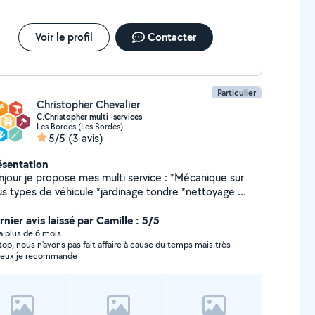
Voir le profil
Contacter
Particulier
Christopher Chevalier
C.Christopher multi -services
Les Bordes (Les Bordes)
5/5
(3 avis)
ésentation
our je propose mes multi service : *Mécanique sur
ypes de véhicule *jardinage tondre *nettoyage de
ein d'autre chose n'hésitez pas à me
oposer votre mission .
nier avis laissé par Camille : 5/5
y a plus de 6 mois
top, nous n'avons pas fait affaire à cause du temps mais très
ieux je recommande