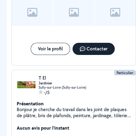
Voir le profil
Contacter
Particulier
T El
Jardinier
Sully-sur-Loire (Sully-sur-Loire)
-/5
Présentation
Bonjour je cherche du travail dans les joint de plaques
de plâtre, bris de plafonds, peinture, jardinage, tôlerie
et peinture Je suis motivé si vous être intéresser merci
Aucun avis pour l'instant
de répondre cdlt.