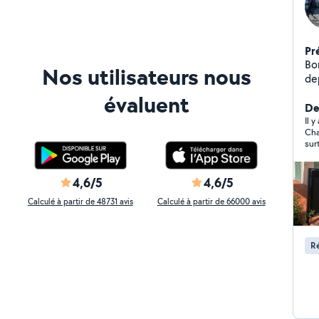
Pr
Bo
Nos utilisateurs nous
dep
que
évaluent
n'
Der
auto / mot
Il 
Chan
Br
surt
tou
4,6/5
4,6/5
Calculé à partir de 48731 avis
Calculé à partir de 66000 avis
Ré