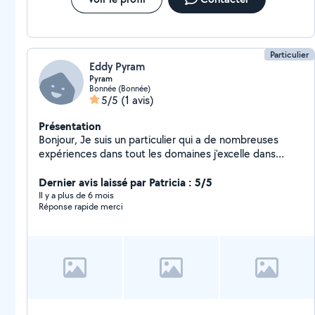
Particulier
Eddy Pyram
Pyram
Bonnée (Bonnée)
5/5
(1 avis)
Présentation
Bonjour, Je suis un particulier qui a de nombreuses
expériences dans tout les domaines j'excelle dans
l'espace vert , la mécanique, peinture, les petits
travaux domestiques monter ou démonter des
Dernier avis laissé par Patricia : 5/5
meubles etc Je reste disponible pour tout besoin
Il y a plus de 6 mois
Réponse rapide merci