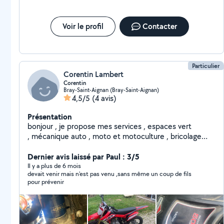
Voir le profil
Contacter
Particulier
Corentin Lambert
Corentin
Bray-Saint-Aignan (Bray-Saint-Aignan)
4,5/5
(4 avis)
Présentation
bonjour , je propose mes services , espaces vert
, mécanique auto , moto et motoculture , bricolage
extérieur , bricolage interieur
Dernier avis laissé par Paul : 3/5
Il y a plus de 6 mois
devait venir mais n'est pas venu ,sans même un coup de fils
pour prévenir