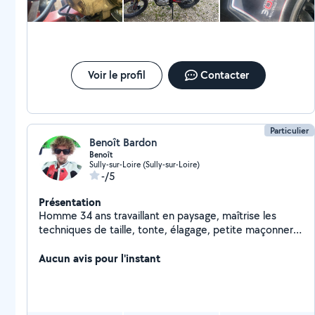
Voir le profil
Contacter
Particulier
Benoît Bardon
Benoît
Sully-sur-Loire (Sully-sur-Loire)
-/5
Présentation
Homme 34 ans travaillant en paysage, maîtrise les
techniques de taille, tonte, élagage, petite maçonnerie
... Je possède aussi de bonnes connaissances en
mécanique moto et motoculture. Je peux aussi louer
Aucun avis pour l'instant
du matériel de jardin. Au plaisir