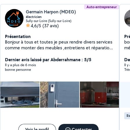
Auto-entrepreneur
Germain Harpon (MDEG)
électricien
Sully-sur-Loire (Sully-sur-Loire)
4,6/5
(37 avis)
Présentation
Pr
Bonjour à tous et toutes je peux rendre divers services
bon
comme monter des meubles ,entretiens et réparations
mén
de voitures , rénovation tableau électrique , recherche
pap
de panne électrique ttes prestations dans le domaine
Dernier avis laissé par Abderrahmane : 5/5
dem
Der
d'électricité.
bi
Il y a plus de 6 mois
Il 
bonne personne
Trè
Ré
Voir le profil
Contacter