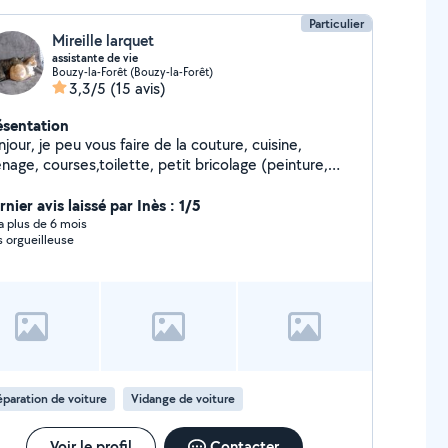
Particulier
Mireille larquet
assistante de vie
Bouzy-la-Forêt (Bouzy-la-Forêt)
3,3/5
(15 avis)
ésentation
jour, je peu vous faire de la couture, cuisine,
age, courses,toilette, petit bricolage (peinture,
ier peint, etc) petit jardinage, etc....à votre service ,
ander et vous répondrai ,si je peu vous le faire. A
nier avis laissé par Inès : 1/5
entôt
y a plus de 6 mois
s orgueilleuse
paration de voiture
Vidange de voiture
Voir le profil
Contacter