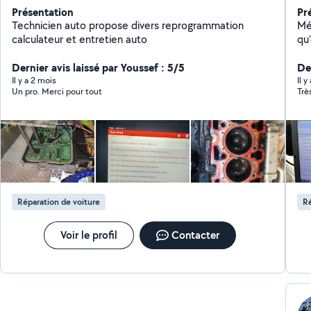
Présentation
Pr
Technicien auto propose divers reprogrammation
Méc
calculateur et entretien auto
qu'en gara
utilit
Dernier avis laissé par Youssef : 5/5
tac
Der
( vida
Il y a 2 mois
Il y
Un pro. Merci pour tout
Trè
distrib
mo
Réparation de voiture
Ré
Voir le profil
Contacter