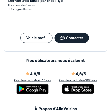
demander et vous répondrai ,si je peu vous le faire. A
Dernier avis laissé par Inès : 1/5
bientôt
Il y a plus de 6 mois
Très orgueilleuse
Voir le profil
Contacter
Nos utilisateurs nous évaluent
4,6/5
4,6/5
Calculé à partir de 48731 avis
Calculé à partir de 66000 avis
À Propos d’AlloVoisins