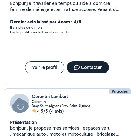
Bonjour j ai travailler en temps qu aide à domicile,
femme de ménage et animatrice scolaire. Venant d
arriver dans le loiret je cherche des petit boulot pour
pouvoir me remettre sur pieds.
Dernier avis laissé par Adam : 4/5
Il y a plus de 6 mois
Pas le profil pour le travail demandé...
Voir le profil
Contacter
Particulier
Corentin Lambert
Corentin
Bray-Saint-Aignan (Bray-Saint-Aignan)
4,5/5
(4 avis)
Présentation
bonjour , je propose mes services , espaces vert
, mécanique auto , moto et motoculture , bricolage