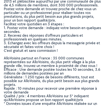
2013 et plébiscitée aujourd’hui par une communauté de plus
de 4,5 millions de membres, dont 300 000 professionnels.
Postez votre demande et trouvez proche de chez vous un
particulier ou un professionnel pour réaliser toutes vos
prestations, du plus petit besoin aux plus grands projets,
pour un bon rapport qualité/prix.
Facilitez votre quotidien en 3 étapes :
1. Postez votre demande : indiquez votre besoin en quelques
secondes.
2. Recevez des réponses d’offreurs particuliers et
professionnels en quelques minutes.
3. Echangez avec les offreurs depuis la messagerie privée et
sécurisée et faites votre choix !
C’est gratuit et sans commission !
AlloVoisins partout en France : 35 000 communes
représentées sur AlloVoisins, du plus petit village à la plus
grande ville, trouvez un membre à proximité de chez vous !
Efficace : Une demande postée toutes les 10 secondes, 3.6
millions de demandes postées par an
Généraliste : 1 250 types de besoins différents, tout est
possible sur AlloVoisins, du plus petit besoin aux plus grands
projets.
Rapide : 10 minutes pour recevoir une première réponse à
votre demande
Qualité / prix : 4 membres AlloVoisins sur 5* indiquent
qu’AlloVoisins propose un bon rapport qualité/prix
* Données issues d’une enquête AlloVoisins réalisée sur un