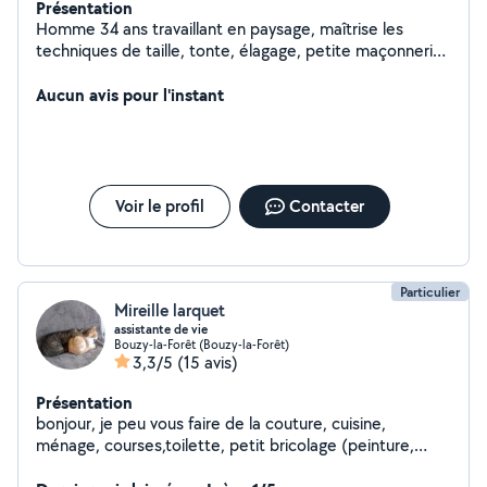
Présentation
Homme 34 ans travaillant en paysage, maîtrise les
techniques de taille, tonte, élagage, petite maçonnerie
... Je possède aussi de bonnes connaissances en
mécanique moto et motoculture. Je peux aussi louer du
Aucun avis pour l'instant
matériel de jardin. Au plaisir
Voir le profil
Contacter
Particulier
Mireille larquet
assistante de vie
Bouzy-la-Forêt (Bouzy-la-Forêt)
3,3/5
(15 avis)
Présentation
bonjour, je peu vous faire de la couture, cuisine,
ménage, courses,toilette, petit bricolage (peinture,
papier peint, etc) petit jardinage, etc....à votre service ,