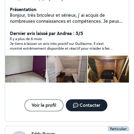
Présentation
Bonjour, très bricoleur et sérieux, j' ai acquis de
nombreuses connaissances et compétences. Je peux
intervenir sur de nombreux domaines (sols, murs,
électricité, plomberie, déco, jardin, et de nombreux
Dernier avis laissé par Andrea : 5/5
petits travaux.) N'hésitez pas à me contacter pour
Il y a plus de 6 mois
Je tiens à laisser un avis très positif sur Guillaume. Il s'est
réaliser un devis!
montré extrêmement disponible et réactif pour m'aider à faire
une course, ce qui a grandement facilité ma journée. C'est un
voisin très aimable et toujours prêt à rendre service. Je referais
appel à ses services ! Merci encore, Guillaume
Voir le profil
Contacter
Particulier
Eddy Pyram