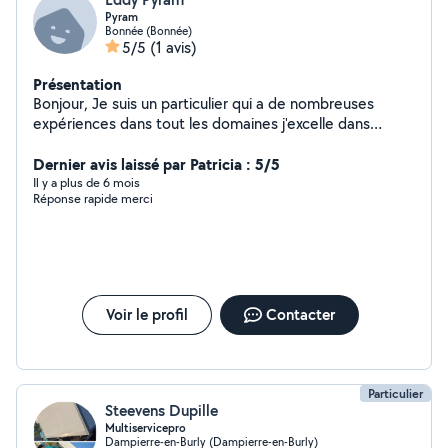
Pyram
Bonnée (Bonnée)
5/5
(1 avis)
Présentation
Bonjour, Je suis un particulier qui a de nombreuses
expériences dans tout les domaines j'excelle dans
l'espace vert , la mécanique, peinture, les petits travaux
domestiques monter ou démonter des meubles etc Je
Dernier avis laissé par Patricia : 5/5
reste disponible pour tout besoin
Il y a plus de 6 mois
Réponse rapide merci
Voir le profil
Contacter
Particulier
Steevens Dupille
Multiservicepro
Dampierre-en-Burly (Dampierre-en-Burly)