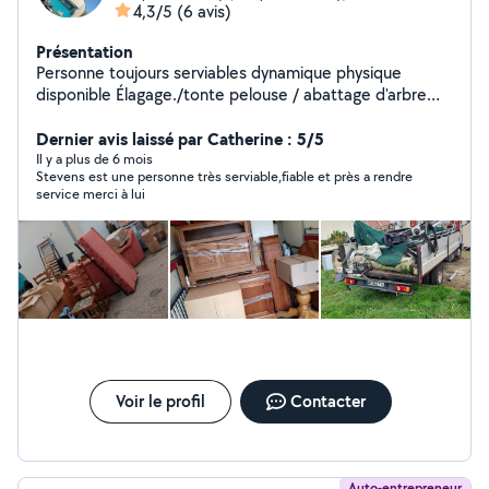
4,3/5
(6 avis)
Présentation
Personne toujours serviables dynamique physique
disponible Élagage./tonte pelouse / abattage d'arbre
Entretien terrain Destruction / manutention extraction
déchet vert Déchetterie si tou est trié pour la
Dernier avis laissé par Catherine : 5/5
déchetterie Nettoyage terrasse Nettoyage intérieur
Il y a plus de 6 mois
Stevens est une personne très serviable,fiable et près a rendre
/peinture etc Désencombrement Location 20m3 Du
service merci à lui
lundi au vendredi 24/24 Et week-end samedi /
dimanches 24/24 Au meilleur service qualité prix A
bientôt
Voir le profil
Contacter
Auto-entrepreneur