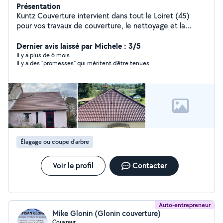
Présentation
Kuntz Couverture intervient dans tout le Loiret (45)
pour vos travaux de couverture, le nettoyage et la
peinture de toiture. Nous réalisons le démoussage, les
traitements anti-mousse, la peinture de toiture et de
Dernier avis laissé par Michele : 3/5
façade ainsi que l'entretien extérieur de votre
Il y a plus de 6 mois
Il y a des "promesses" qui méritent d'être tenues.
habitation. Devis gratuit et intervention rapide.
Élagage ou coupe d'arbre
Voir le profil
Contacter
Auto-entrepreneur
Mike Glonin (Glonin couverture)
Couvreur