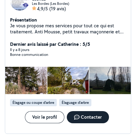
Les Bordes (Les Bordes)
4,9/5
(19 avis)
Présentation
Je vous propose mes services pour tout ce qui est
traitement. Anti Mousse, petit travaux maçonnerie et
Reparation, sur toiture, nettoyage, des pignons et des
façades, nettoyage des dalles nettoyage de véranda
Dernier avis laissé par Catherine : 5/5
peinture extérieur, travaux de couverture
Il y a 8 jours
Bonne communication
Élagage ou coupe d'arbre
Élaguage d'arbre
Voir le profil
Contacter