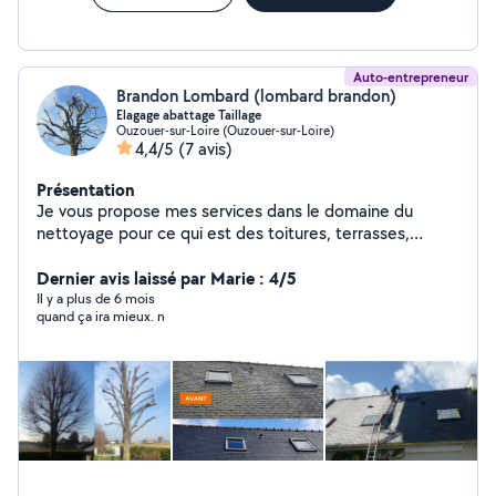
Auto-entrepreneur
Brandon Lombard (lombard brandon)
Elagage abattage Taillage
Ouzouer-sur-Loire (Ouzouer-sur-Loire)
4,4/5
(7 avis)
Présentation
Je vous propose mes services dans le domaine du
nettoyage pour ce qui est des toitures, terrasses,
façade, terrasse bois teke... Et aussi les espace vert, -
Taillage de haie - Elagage des Arbres - Déracinâge de
Dernier avis laissé par Marie : 4/5
haie - tont de pelouse
Il y a plus de 6 mois
quand ça ira mieux. n