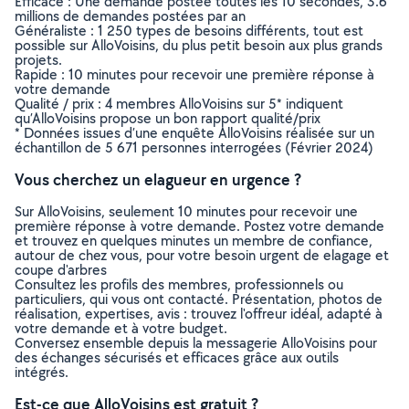
Efficace : Une demande postée toutes les 10 secondes, 3.6
millions de demandes postées par an
Généraliste : 1 250 types de besoins différents, tout est
possible sur AlloVoisins, du plus petit besoin aux plus grands
projets.
Rapide : 10 minutes pour recevoir une première réponse à
votre demande
Qualité / prix : 4 membres AlloVoisins sur 5* indiquent
qu’AlloVoisins propose un bon rapport qualité/prix
* Données issues d’une enquête AlloVoisins réalisée sur un
échantillon de 5 671 personnes interrogées (Février 2024)
Vous cherchez un elagueur en urgence ?
Sur AlloVoisins, seulement 10 minutes pour recevoir une
première réponse à votre demande. Postez votre demande
et trouvez en quelques minutes un membre de confiance,
autour de chez vous, pour votre besoin urgent de elagage et
coupe d'arbres
Consultez les profils des membres, professionnels ou
particuliers, qui vous ont contacté. Présentation, photos de
réalisation, expertises, avis : trouvez l'offreur idéal, adapté à
votre demande et à votre budget.
Conversez ensemble depuis la messagerie AlloVoisins pour
des échanges sécurisés et efficaces grâce aux outils
intégrés.
Est-ce que AlloVoisins est gratuit ?