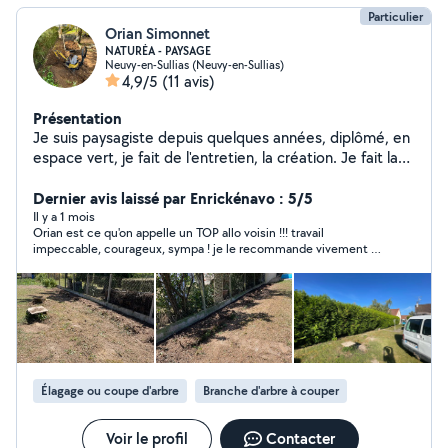
Particulier
Orian Simonnet
NATURÉA - PAYSAGE
Neuvy-en-Sullias (Neuvy-en-Sullias)
4,9/5
(11 avis)
Présentation
Je suis paysagiste depuis quelques années, diplômé, en
espace vert, je fait de l'entretien, la création. Je fait la
tonte , désherbage, ramassage, création de massif,
entretien de jardins, je fais la taille, préparations du sol
Dernier avis laissé par Enrickénavo : 5/5
pour le gazon, etc.. équiper en matériel espace vert
Il y a 1 mois
Orian est ce qu'on appelle un TOP allo voisin !!! travail
pour tout vos besoins, aménagement jardin, plantation.
impeccable, courageux, sympa ! je le recommande vivement !
Debroussailler, pose du gason artificiel, pose de clôture,
Merci beaucoup
Elagage d'arbres et arbuste ., Clôture , nettoyage de
terrasse , terrassement.
Élagage ou coupe d'arbre
Branche d'arbre à couper
Voir le profil
Contacter