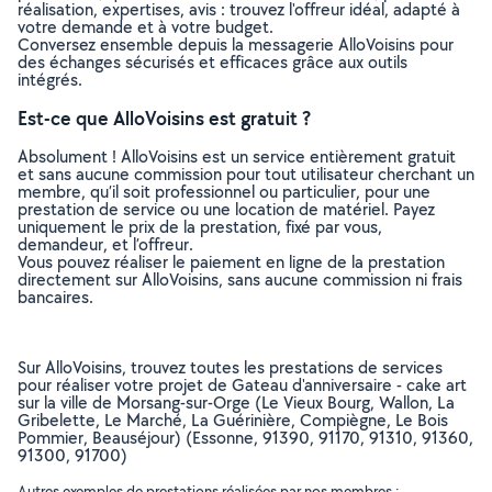
réalisation, expertises, avis : trouvez l'offreur idéal, adapté à
votre demande et à votre budget.
Conversez ensemble depuis la messagerie AlloVoisins pour
des échanges sécurisés et efficaces grâce aux outils
intégrés.
Est-ce que AlloVoisins est gratuit ?
Absolument ! AlloVoisins est un service entièrement gratuit
et sans aucune commission pour tout utilisateur cherchant un
membre, qu’il soit professionnel ou particulier, pour une
prestation de service ou une location de matériel. Payez
uniquement le prix de la prestation, fixé par vous,
demandeur, et l’offreur.
Vous pouvez réaliser le paiement en ligne de la prestation
directement sur AlloVoisins, sans aucune commission ni frais
bancaires.
Sur AlloVoisins, trouvez toutes les prestations de services
pour réaliser votre projet de Gateau d'anniversaire - cake art
sur la ville de Morsang-sur-Orge (Le Vieux Bourg, Wallon, La
Gribelette, Le Marché, La Guérinière, Compiègne, Le Bois
Pommier, Beauséjour) (Essonne, 91390, 91170, 91310, 91360,
91300, 91700)
Autres exemples de prestations réalisées par nos membres :