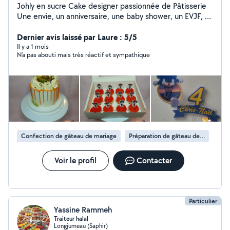
Johly en sucre Cake designer passionnée de Pâtisserie
Une envie, un anniversaire, une baby shower, un EVJF, un
mariage, ou juste pour le plaisir. Layer cake Cup cake
Number cake Wedding cake Et plein d autre douceur.
Dernier avis laissé par Laure : 5/5
Chaque création est fait maison avec passion et
Il y a 1 mois
N’a pas abouti mais très réactif et sympathique
gourmandise. Pour plus de photo Instagram et
Facebook : JohlyEnSucre
Confection de gâteau de mariage
Préparation de gâteau de baptême
Voir le profil
Contacter
Particulier
Yassine Rammeh
Traiteur halal
Longjumeau (Saphir)