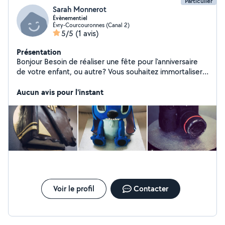
Particulier
Sarah Monnerot
Évènementiel
Évry-Courcouronnes (Canal 2)
5/5
(1 avis)
Présentation
Bonjour Besoin de réaliser une fête pour l'anniversaire
de votre enfant, ou autre? Vous souhaitez immortaliser
le moment avec des confections personnalisées
(mnm's, kit kat, haribo, pop corn) je réalise également
Aucun avis pour l'instant
des design cakes en déco pâte a sucre. Vous pouvez
aller regarder ma page insta : Bess Bakery Hate de
pouvoir collaborer avec vous
Voir le profil
Contacter