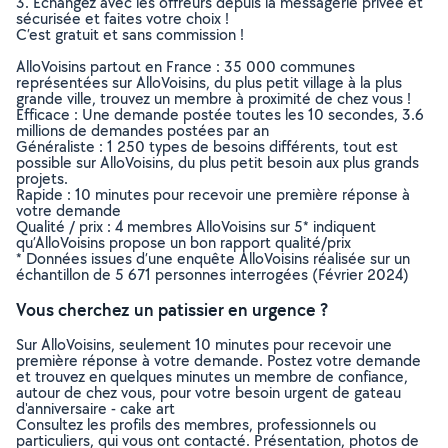
3. Echangez avec les offreurs depuis la messagerie privée et
sécurisée et faites votre choix !
C’est gratuit et sans commission !
AlloVoisins partout en France : 35 000 communes
représentées sur AlloVoisins, du plus petit village à la plus
grande ville, trouvez un membre à proximité de chez vous !
Efficace : Une demande postée toutes les 10 secondes, 3.6
millions de demandes postées par an
Généraliste : 1 250 types de besoins différents, tout est
possible sur AlloVoisins, du plus petit besoin aux plus grands
projets.
Rapide : 10 minutes pour recevoir une première réponse à
votre demande
Qualité / prix : 4 membres AlloVoisins sur 5* indiquent
qu’AlloVoisins propose un bon rapport qualité/prix
* Données issues d’une enquête AlloVoisins réalisée sur un
échantillon de 5 671 personnes interrogées (Février 2024)
Vous cherchez un patissier en urgence ?
Sur AlloVoisins, seulement 10 minutes pour recevoir une
première réponse à votre demande. Postez votre demande
et trouvez en quelques minutes un membre de confiance,
autour de chez vous, pour votre besoin urgent de gateau
d'anniversaire - cake art
Consultez les profils des membres, professionnels ou
particuliers, qui vous ont contacté. Présentation, photos de