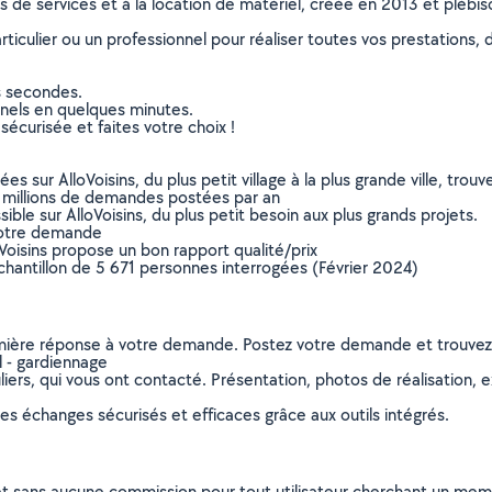
ns de services et à la location de matériel, créée en 2013 et plébi
culier ou un professionnel pour réaliser toutes vos prestations, d
s secondes.
nnels en quelques minutes.
sécurisée et faites votre choix !
sur AlloVoisins, du plus petit village à la plus grande ville, tro
 millions de demandes postées par an
ible sur AlloVoisins, du plus petit besoin aux plus grands projets.
votre demande
oVoisins propose un bon rapport qualité/prix
chantillon de 5 671 personnes interrogées (Février 2024)
remière réponse à votre demande. Postez votre demande et trouve
l - gardiennage
ers, qui vous ont contacté. Présentation, photos de réalisation, exp
s échanges sécurisés et efficaces grâce aux outils intégrés.
et sans aucune commission pour tout utilisateur cherchant un membre