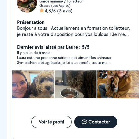
Garde animaux / Toiletteur
Grasse (Les Aspres)
4,3/5
(3 avis)
Présentation
Bonjour à tous ! Actuellement en formation toiletteur,
je reste à votre disposition pour vos loulous ! Je me
déplace à domicile Je garde également vos animaux
pendant vos absences !
Dernier avis laissé par Laure : 5/5
Il y a plus de 6 mois
Laura est une personne sérieuse et aimant les animaux.
Sympathique et agréable, je lui ai accordée toute ma
confiance, elle s'est très bien occupée de notre chat, je la
conseille vivement !
Voir le profil
Contacter