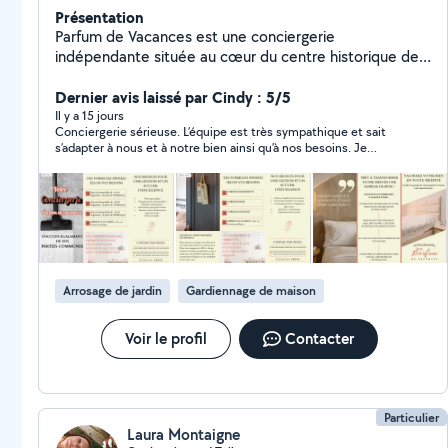
Présentation
Parfum de Vacances est une conciergerie
indépendante située au cœur du centre historique de
Grasse. Bien plus qu'une gestion locative, nous
proposons un véritable art de recevoir, au service des
Dernier avis laissé par Cindy : 5/5
propriétaires comme des voyageurs. Notre
Il y a 15 jours
Conciergerie sérieuse. L’équipe est très sympathique et sait
fonctionnement repose sur un système d'abonnement
s’adapter à nous et à notre bien ainsi qu’à nos besoins. Je
clair et transparent, sans commission sur le chiffre
recommande ++
d'affaires. Nous assurons l'accueil des voyageurs, la
remise des clés, le ménage, la blanchisserie, la gestion
des imprévus et le suivi technique des logements.
Notre différence réside dans une approche
expérientielle et locale : conseils personnalisés,
activités de découverte, valorisation du patrimoine
Arrosage de jardin
Gardiennage de maison
grassois et attention portée aux détails. Chaque séjour
est pensé pour offrir sérénité, élégance et cohérence,
avec une vision durable et qualitative du tourisme
Voir le profil
Contacter
Particulier
Laura Montaigne