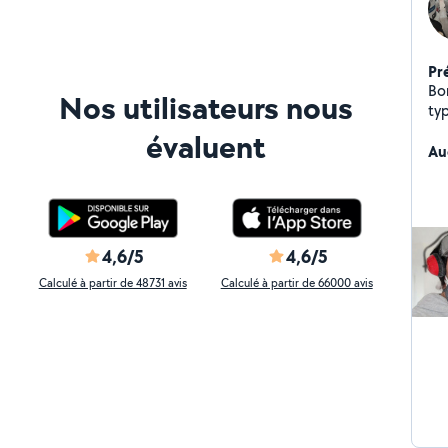
Pr
Bon
Nos utilisateurs nous
ty
eng
évaluent
rapidité Mes quali
Au
pr
Re
l'airlaisse Tra
Ré
4,6/5
4,6/5
Calculé à partir de 48731 avis
Calculé à partir de 66000 avis