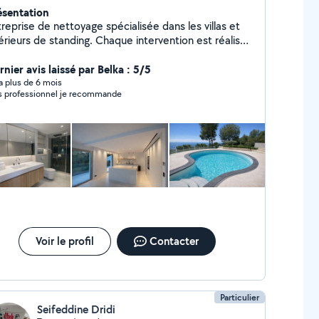
ésentation
reprise de nettoyage spécialisée dans les villas et
urs de standing. Chaque intervention est réalisée
c exigence, discrétion et sens du détail, dans le
pect des lieux et des matériaux. Prestations
nier avis laissé par Belka : 5/5
 Nettoyage de villas et résidences de
y a plus de 6 mois
Très professionnel je recommande
n état après travaux ou avant saison
ttoyage de terrasses, piscines et extérieurs
tien ponctuel ou régulier Ravivement des surfaces
sols, sanitaires) Produits professionnels adaptés
surfaces délicates. Travail soigné Intervention fiable
is gratuit.
Voir le profil
Contacter
Particulier
Seifeddine Dridi