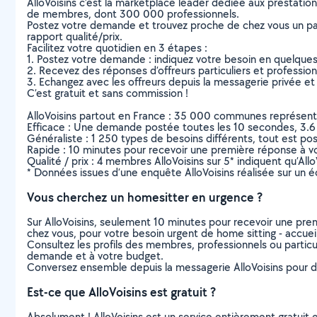
AlloVoisins c’est la marketplace leader dédiée aux prestatio
de membres, dont 300 000 professionnels.
Postez votre demande et trouvez proche de chez vous un parti
rapport qualité/prix.
Facilitez votre quotidien en 3 étapes :
1. Postez votre demande : indiquez votre besoin en quelque
2. Recevez des réponses d’offreurs particuliers et professio
3. Echangez avec les offreurs depuis la messagerie privée et 
C’est gratuit et sans commission !
AlloVoisins partout en France : 35 000 communes représentées 
Efficace : Une demande postée toutes les 10 secondes, 3.6
Généraliste : 1 250 types de besoins différents, tout est poss
Rapide : 10 minutes pour recevoir une première réponse à 
Qualité / prix : 4 membres AlloVoisins sur 5* indiquent qu’All
* Données issues d’une enquête AlloVoisins réalisée sur un é
Vous cherchez un homesitter en urgence ?
Sur AlloVoisins, seulement 10 minutes pour recevoir une p
chez vous, pour votre besoin urgent de home sitting - accuei
Consultez les profils des membres, professionnels ou particuli
demande et à votre budget.
Conversez ensemble depuis la messagerie AlloVoisins pour de
Est-ce que AlloVoisins est gratuit ?
Absolument ! AlloVoisins est un service entièrement gratuit 