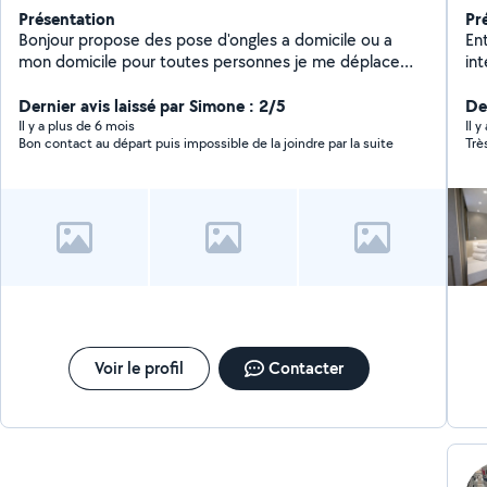
Présentation
Pr
Bonjour propose des pose d'ongles a domicile ou a
Ent
mon domicile pour toutes personnes je me déplace
intérie
dans les maisons de retraite ou bien résidence
ave
senior.je suis débutante donc je met un peut de temp
Dernier avis laissé par Simone : 2/5
res
Der
proposées :
Il y a plus de 6 mois
Il 
Bon contact au départ puis impossible de la joindre par la suite
prestige Remise e
Ne
Entre
(bois, 
aux 
Dev
Voir le profil
Contacter