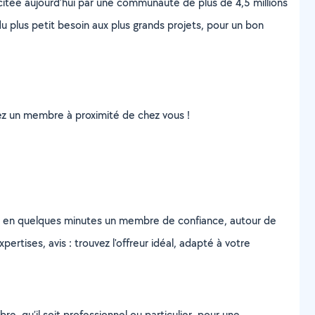
scitée aujourd’hui par une communauté de plus de 4,5 millions
u plus petit besoin aux plus grands projets, pour un bon
uvez un membre à proximité de chez vous !
z en quelques minutes un membre de confiance, autour de
ertises, avis : trouvez l'offreur idéal, adapté à votre
, qu’il soit professionnel ou particulier, pour une