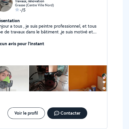
Travaux, rénovation
Grasse (Centre Ville Nord)
-/5
ésentation
jour a tous , je suis peintre professionnel, et tous
pe de travaux dans le bâtiment ,je suis motivé et
agé dans mon travail, je travaille avec propreté et
fications professionnelles Peintre
cun avis pour l'instant
ofessionnel Jointeur et enduiseur Plaquiste
dressage des murs et des plafonds Utilisation pro de
vail a la journée ou par forfait
munération a voir en fonction des travaux
Voir le profil
Contacter