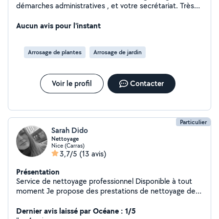
démarches administratives , et votre secrétariat. Très
réactive, je vous assiste dans la gestion de vos locations
airbnb (planning, réservations, accueil). Je propose aussi
Aucun avis pour l'instant
de venir arroser vos plantes et m'occuper de votre chat
ou petits animaux.
Arrosage de plantes
Arrosage de jardin
Voir le profil
Contacter
Particulier
Sarah Dido
Nettoyage
Nice (Carras)
3,7/5
(13 avis)
Présentation
Service de nettoyage professionnel Disponible à tout
moment Je propose des prestations de nettoyage de
haute qualité, réalisées avec du matériel et des produits
100 % professionnels. Équipé notamment d'un Tineco
Dernier avis laissé par Océane : 1/5