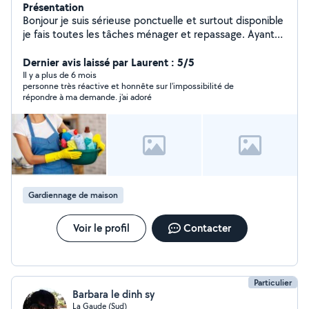
Présentation
Bonjour je suis sérieuse ponctuelle et surtout disponible
je fais toutes les tâches ménager et repassage. Ayant
une formation professionnelle je pratique même le
rangement des armoires et des dressing
Dernier avis laissé par Laurent : 5/5
Il y a plus de 6 mois
personne très réactive et honnête sur l'impossibilité de
répondre à ma demande. j'ai adoré
Gardiennage de maison
Voir le profil
Contacter
Particulier
Barbara le dinh sy
La Gaude (Sud)