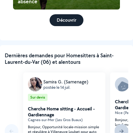
absence
Découvrir
Dernières demandes pour Homesitters à Saint-
Laurent-du-Var (06) et alentours
Samira G. (Samenage)
L
postée le 14 juil.
p
Sur devis
Cherche 
Gardien
Cherche Home sitting - Accueil -
Nice (Parc
Gardiennage
Cagnes-sur-Mer (Les Gros Buaux)
Bonjour, r
Lundi merc
Bonjour, Opportunité locale-mission simple
lundi 20 jui
et régulière à Villeneuve Loubet pour auto