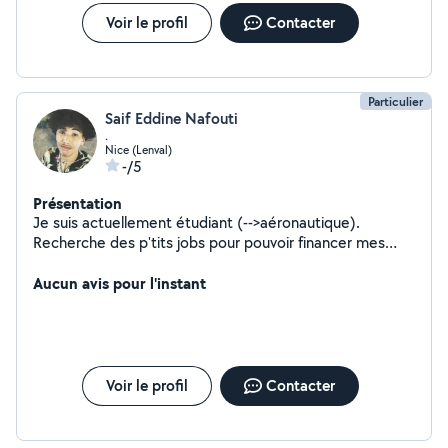
Voir le profil
Contacter
Particulier
Saif Eddine Nafouti
.
Nice (Lenval)
-/5
Présentation
Je suis actuellement étudiant (-->aéronautique).
Recherche des p'tits jobs pour pouvoir financer mes
études supérieures. Autonome , motivé prêt à travaille
Aucun avis pour l'instant
Voir le profil
Contacter