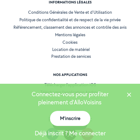
INFORMATIONS LÉGALES
Conditions Générales de Vente et d'Utilisation
Politique de confidentialité et de respect de la vie privée
Référencement, classement des annonces et contrôle des avis
Mentions légales
Cookies
Location de matériel
Prestation de services
NOS APPLICATIONS
Télécharger l’application iOS
Télécharger l’application Android
Connectez-vous pour profiter
pleinement d'AlloVoisins
M'inscrire
Retrouvez-nous :
Carte
Déjà inscrit ? Me connecter