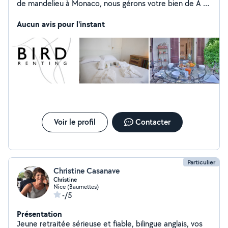
de mandelieu à Monaco, nous gérons votre bien de A à
Z (annonce, ménage, accueil et intendance) Contactez
moi pour plus d'informations
Aucun avis pour l'instant
Voir le profil
Contacter
Particulier
Christine Casanave
Christine
Nice (Baumettes)
-/5
Présentation
Jeune retraitée sérieuse et fiable, bilingue anglais, vos