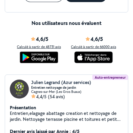
Nos utilisateurs nous évaluent
4,6/5
4,6/5
Calculé à partir de 48731 avis
Calculé à partir de 66000 avis
Auto-entrepreneur
Julien Legrand (Azur services)
Entretien nettoyage de jardin
Cagnes-sur-Mer (Les Gros Buaux)
4,4/5
(54 avis)
Présentation
Entretien,elagage abattage creation et nettoyage de
jardin. Nettoyage terrasse piscine et toitures et petit
travaux de rénovation sur demande. Ménage
partuculiers et professionnelles bureaux .
Dernier avis laissé par Annie : 4/5