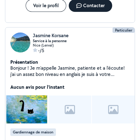
Voir le profil
Contacter
Particulier
Jasmine Korsane
Service à la personne
Nice (Lenval)
-/5
Présentation
Bonjour ! Je m'appelle Jasmine, patiente et a l'écoute!
j'ai un assez bon niveau en anglais je suis à votre
disposition pour toute demande. J'ai de l'expérience
avec les enfants, je peux m'en occuper ou bien les aider
Aucun avis pour l'instant
dans leur devoirs Je suis disponible également avec nos
amies les bêtes que j'apprécie affectueusement. J'aime
avant tout le contact humain, voulant être infirmière,
passer du temps avec les personne âgées est pour moi
un plaisir (jeux ludique,Scrabble, discussion, promenade,
course). N'hésitez pas je suis disponible
Gardiennage de maison