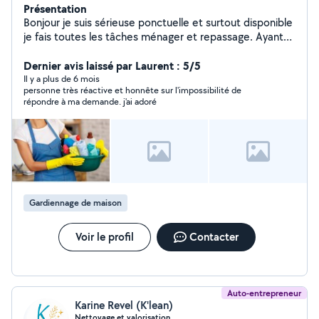
Présentation
Bonjour je suis sérieuse ponctuelle et surtout disponible
je fais toutes les tâches ménager et repassage. Ayant
une formation professionnelle je pratique même le
rangement des armoires et des dressing
Dernier avis laissé par Laurent : 5/5
Il y a plus de 6 mois
personne très réactive et honnête sur l'impossibilité de
répondre à ma demande. j'ai adoré
Gardiennage de maison
Voir le profil
Contacter
Auto-entrepreneur
Karine Revel (K'lean)
Nettoyage et valorisation