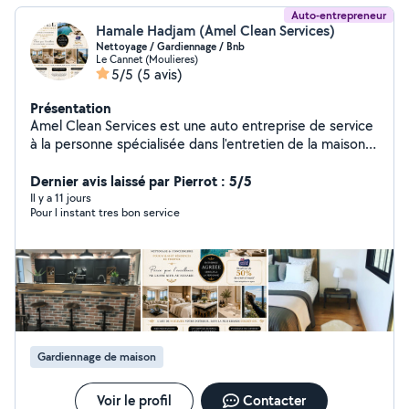
Auto-entrepreneur
Hamale Hadjam (Amel Clean Services)
Nettoyage / Gardiennage / Bnb
Le Cannet (Moulieres)
5/5
(5 avis)
Présentation
Amel Clean Services est une auto entreprise de service
à la personne spécialisée dans l'entretien de la maison.
Je bénéficie du dispositif de l'Avance immédiate : vous
ne réglez que 50 % de mon taux horaire initial.
Dernier avis laissé par Pierrot : 5/5
J'interviens auprès des particuliers pour le ménage
Il y a 11 jours
Pour l instant tres bon service
courant, nettoyage en profondeur, gestion complète de
location saisonnière, gardiennage, rangement et la
réorganisation des espaces de vie ainsi que la
préparation de repas simple ou et élaborer. Mon
objectif est de vous faire gagner du temps tout en
offrant un intérieur propre, sain et parfaitement
entretenu. Votre intérieur est le reflet de votre bien-
être. Mon engagement est de vous offrir une prestation
Gardiennage de maison
de qualité, réalisée avec professionnalisme, discrétion
et exigence, afin que vous puissiez profiter pleinement
d'un cadre de vie agréable. Le soin du détail au service
Voir le profil
Contacter