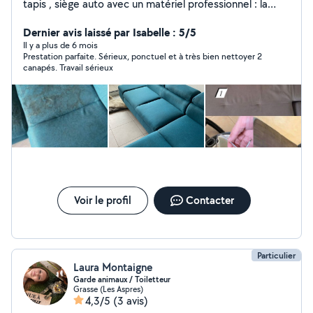
tapis , siège auto avec un matériel professionnel : la
shampouineuse Kärcher 8/1 C et son produit qui enlève
toutes traces tenaces et 99% acariens Tarifs : Canapé à
Dernier avis laissé par Isabelle : 5/5
partir de 40e Tapis / moquette à partir de 30e Matelas
Il y a plus de 6 mois
Prestation parfaite. Sérieux, ponctuel et à très bien nettoyer 2
: à partir de 30e Déplacement à domicile en fonction
canapés. Travail sérieux
de votre disponibilité. Je reste à votre disposition pour
tout information complémentaire
Voir le profil
Contacter
Particulier
Laura Montaigne
Garde animaux / Toiletteur
Grasse (Les Aspres)
4,3/5
(3 avis)