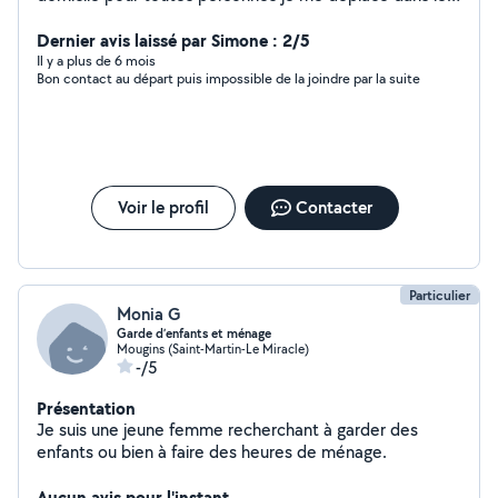
maisons de retraite ou bien résidence senior.je suis
débutante donc je met un peut de temp
Dernier avis laissé par Simone : 2/5
Il y a plus de 6 mois
Bon contact au départ puis impossible de la joindre par la suite
Voir le profil
Contacter
Particulier
Monia G
Garde d’enfants et ménage
Mougins (Saint-Martin-Le Miracle)
-/5
Présentation
Je suis une jeune femme recherchant à garder des
enfants ou bien à faire des heures de ménage.
Aucun avis pour l'instant