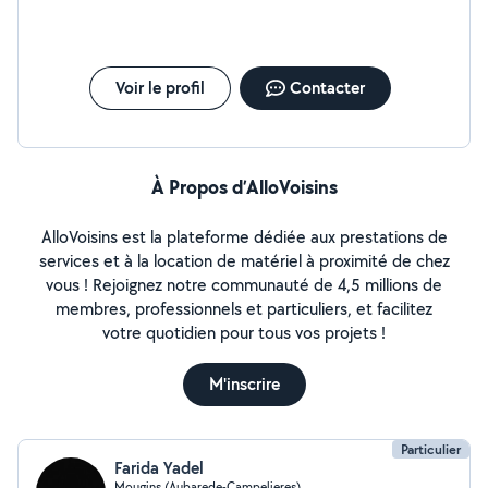
rendez-vous, courses, sorties (restaurant, spectacles,
loisirs), ainsi que lors de vos déplacements ou voyages.
Je peux également vous aider avec les outils
numériques (ordinateur, smartphone, démarches en
Voir le profil
Contacter
ligne) et assurer une présence bienveillante pour vous
ou un proche. Français et anglais courants, excellente
organisation, sens du service, discrétion et
confidentialité. J'interviens auprès de particuliers,
seniors autonomes, résidents étrangers ou familles
À Propos d’AlloVoisins
recherchant une personne de confiance. Disponible
dans le 06 (Nice, Antibes, Cannes, Sophia Antipolis et
AlloVoisins est la plateforme dédiée aux prestations de
alentours). Prestations ponctuelles ou régulières selon
services et à la location de matériel à proximité de chez
vos besoins.
vous ! Rejoignez notre communauté de 4,5 millions de
membres, professionnels et particuliers, et facilitez
votre quotidien pour tous vos projets !
M'inscrire
Particulier
Farida Yadel
Mougins (Aubarede-Campelieres)