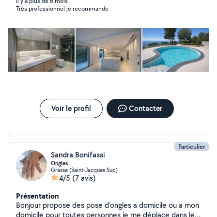
proposées : Nettoyage de villas et résidences de
Il y a plus de 6 mois
Très professionnel je recommande
prestige Remise en état après travaux ou avant saison
Nettoyage de terrasses, piscines et extérieurs Entretien
ponctuel ou régulier Ravivement des surfaces (bois,
sols, sanitaires) Produits professionnels adaptés aux
surfaces délicates. Travail soigné Intervention fiable
Devis gratuit.
Voir le profil
Contacter
Particulier
Sandra Bonifassi
Ongles
Grasse (Saint-Jacques Sud)
4/5
(7 avis)
Présentation
Bonjour propose des pose d'ongles a domicile ou a mon
domicile pour toutes personnes je me déplace dans les