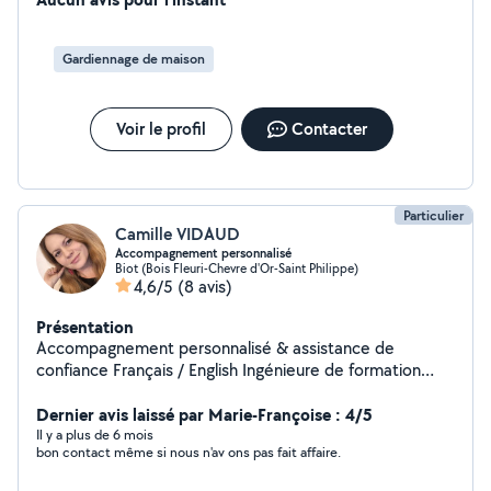
Gardiennage de maison
Voir le profil
Contacter
Particulier
Camille VIDAUD
Accompagnement personnalisé
Biot (Bois Fleuri-Chevre d'Or-Saint Philippe)
4,6/5
(8 avis)
Présentation
Accompagnement personnalisé & assistance de
confiance Français / English Ingénieure de formation
avec plus de 15 ans d'expérience en gestion de projets
internationaux, je propose un accompagnement
Dernier avis laissé par Marie-Françoise : 4/5
personnalisé, discret et fiable pour vous simplifier le
Il y a plus de 6 mois
bon contact même si nous n'av ons pas fait affaire.
quotidien. Je vous accompagne dans vos démarches
administratives, la gestion de vos documents, vos