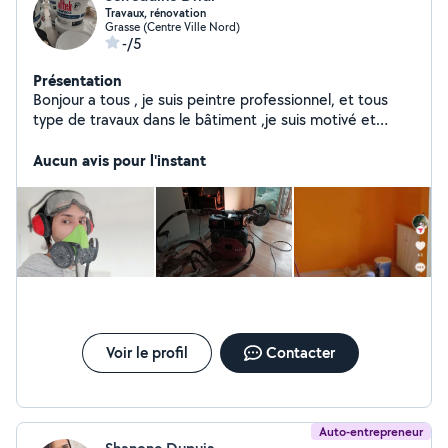
Travaux, rénovation
Grasse (Centre Ville Nord)
-/5
Présentation
Bonjour a tous , je suis peintre professionnel, et tous
type de travaux dans le bâtiment ,je suis motivé et
engagé dans mon travail, je travaille avec propreté et
rapidité Mes qualifications professionnelles Peintre
Aucun avis pour l'instant
professionnel Jointeur et enduiseur Plaquiste
Redressage des murs et des plafonds Utilisation pro de
l'airlaisse Travail a la journée ou par forfait Rémunération
a voir en fonction des travaux
Voir le profil
Contacter
Auto-entrepreneur