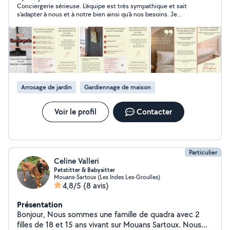
Conciergerie sérieuse. L’équipe est très sympathique et sait
sur un système d'abonnement clair et transparent, sans
s’adapter à nous et à notre bien ainsi qu’à nos besoins. Je
commission sur le chiffre d'affaires. Nous assurons
recommande ++
l'accueil des voyageurs, la remise des clés, le ménage, la
blanchisserie, la gestion des imprévus et le suivi
technique des logements. Notre différence réside dans
une approche expérientielle et locale : conseils
personnalisés, activités de découverte, valorisation du
patrimoine grassois et attention portée aux détails.
Arrosage de jardin
Gardiennage de maison
Chaque séjour est pensé pour offrir sérénité, élégance
et cohérence, avec une vision durable et qualitative du
tourisme
Voir le profil
Contacter
Particulier
Celine Valleri
Petstitter & Babysitter
Mouans-Sartoux (Les Indes Les-Groulles)
4,8/5
(8 avis)
Présentation
Bonjour, Nous sommes une famille de quadra avec 2
filles de 18 et 15 ans vivant sur Mouans Sartoux. Nous