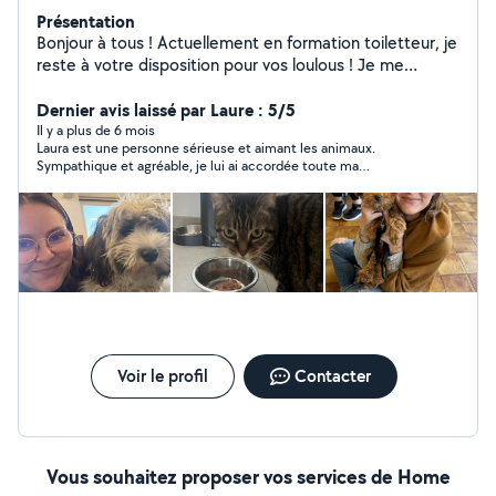
Présentation
Bonjour à tous ! Actuellement en formation toiletteur, je
reste à votre disposition pour vos loulous ! Je me
déplace à domicile Je garde également vos animaux
pendant vos absences !
Dernier avis laissé par Laure : 5/5
Il y a plus de 6 mois
Laura est une personne sérieuse et aimant les animaux.
Sympathique et agréable, je lui ai accordée toute ma
confiance, elle s'est très bien occupée de notre chat, je la
conseille vivement !
Voir le profil
Contacter
Vous souhaitez proposer vos services de Home