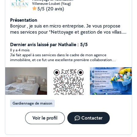
Villeneuve-Loubet (Vaug)
5/5
(20 avis)
Présentation
Bonjour , je suis en micro entreprise. Je vous propose
mes services pour *Nettoyage et gestion de vos villas.
*Check-in et check-out. *Consultante en valorisation de
bien. Je vous propose et vous garanti un travail efficace
Dernier avis laissé par Nathalie : 5/5
et soigné. Mes clients me font confiance. N hesitez pas
Il y a 4 mois
J'ai fait appel à ses services dans le cadre de mon agence
à me contacter. Karine.
immobilière, et ce fut une excellente première collaboration.
Je suis très satisfaite de la qualité de son travail : elle est
ponctuelle, disponible et particulièrement efficace. Les
prestations réalisées étaient impeccables, ce qui est essentiel
dans mon métier. Je la recommande sans hésitation et suis
ravie de retravailler avec elle à l’avenir.
Gardiennage de maison
Voir le profil
Contacter