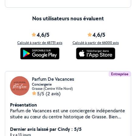
Nos utilisateurs nous évaluent
4,6/5
4,6/5
Calculé à partir de 48731 avis
Calculé à partir de 66000 avis
Entreprise
Parfum De Vacances
Conciergerie
Grasse (Centre Ville Nord)
5/5
(2 avis)
Présentation
Parfum de Vacances est une conciergerie indépendante
située au cœur du centre historique de Grasse. Bien
plus qu'une gestion locative, nous proposons un
véritable art de recevoir, au service des propriétaires
Dernier avis laissé par Cindy : 5/5
comme des voyageurs. Notre fonctionnement repose
Il y a 15 jours