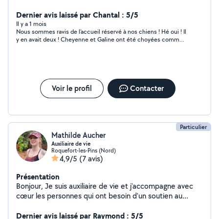
aimons les animaux (chiens principalement), vivons en
maison avec jardin clôturé et pouvons proposer nos
Dernier avis laissé par Chantal : 5/5
services de pet sitter à domicile. Ma grand fille de 18
Il y a 1 mois
Nous sommes ravis de l’accueil réservé à nos chiens ! Hé oui ! Il
ans, peut également garder vos enfants le soir ou
y en avait deux ! Cheyenne et Galine ont été choyées comme
weekend, elle a le BAFA petit enfance et travaille dans
si elles faisaient partie de la famille, nous avons eu
un centre aéré à Cannes Jeunesse depuis maintenant 3
régulièrement de leurs nouvelles. Céline nous a rendu des
étés.
chiens heureux et bien dans leurs poils
Voir le profil
Contacter
Particulier
Mathilde Aucher
Auxiliaire de vie
Roquefort-les-Pins (Nord)
4,9/5
(7 avis)
Présentation
Bonjour, Je suis auxiliaire de vie et j'accompagne avec
cœur les personnes qui ont besoin d'un soutien au
quotidien. Diplômée ADVF (Assistante de Vie aux
Familles) reconnue par l'État, je propose une aide
Dernier avis laissé par Raymond : 5/5