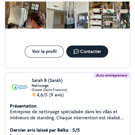
Voir le profil
Contacter
Auto-entrepreneur
Sarah B (Sarah)
Nettoyage
Grasse (Saint-Francois)
4,6/5
(9 avis)
Présentation
Entreprise de nettoyage spécialisée dans les villas et
intérieurs de standing. Chaque intervention est réalisée
avec exigence, discrétion et sens du détail, dans le
respect des lieux et des matériaux. Prestations
Dernier avis laissé par Belka : 5/5