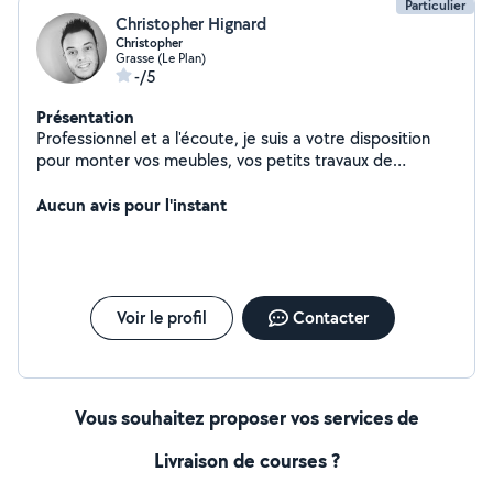
Particulier
Christopher Hignard
Christopher
Grasse (Le Plan)
-/5
Présentation
Professionnel et a l'écoute, je suis a votre disposition
pour monter vos meubles, vos petits travaux de
bricolage ainsi que le dépannage en fibre optique.
N'hésitez pas à me contacter.
Aucun avis pour l'instant
Voir le profil
Contacter
Vous souhaitez proposer vos services de
Livraison de courses ?