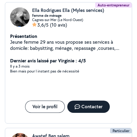
Auto-entrepreneur
Ella Rodrigues Ella (Myles services)
Femme de ménage
Cagnes-sur-Mer (Le Nord-Ouest)
3,6/5
(10 avis)
Présentation
Jeune femme 29 ans vous propose ses services à
domicile: babysitting, ménage, repassage ,courses,
N'hésitez pas à me contacter pour plus de
renseignements.
Dernier avis laissé par Virginie : 4/5
Il y a 3 mois
Bien mais pour l instant pas de nécessité
Voir le profil
Contacter
Particulier
Awatef Ben salem