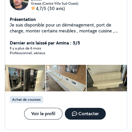
Grasse (Centre Ville Sud-Ouest)
4,7/5
(30 avis)
Présentation
Je suis disponible pour un déménagement, port de
charge, monter certains meubles , montage cuisine ,
rénovations , pose de carrelages etc Ma femme
cherche quelques heures de ménage à effectuer dans
Dernier avis laissé par Amina : 5/5
le week-end. N'hésitez pas à me contacter pour plus de
Il y a plus de 6 mois
Professionnel, sérieux
renseignements.
Achat de courses
Voir le profil
Contacter