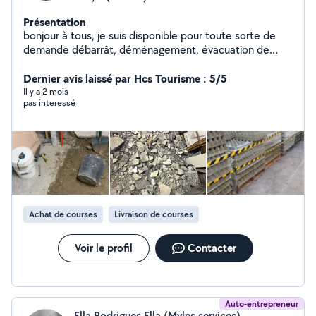
Présentation
bonjour à tous, je suis disponible pour toute sorte de
demande débarrât, déménagement, évacuation de
déchets, aide à la personne, manœuvre Je suis jeune
dynamique et rapide. N'hésitez pas à me contacter
Dernier avis laissé par Hcs Tourisme : 5/5
pour toute questions ou demande. À bientôt
Il y a 2 mois
pas interessé
Achat de courses
Livraison de courses
Voir le profil
Contacter
Auto-entrepreneur
Ella Rodrigues Ella (Myles services)