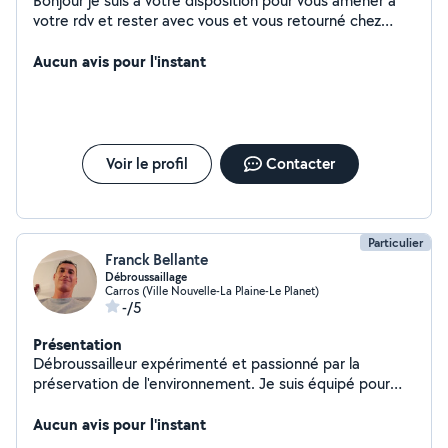
Bonjour je suis à votre disposition pour vous amener à
votre rdv et rester avec vous et vous retourné chez
vous . Je suis véhiculée. 754589657
Aucun avis pour l'instant
Voir le profil
Contacter
Particulier
Franck Bellante
Débroussaillage
Carros (Ville Nouvelle-La Plaine-Le Planet)
-/5
Présentation
Débroussailleur expérimenté et passionné par la
préservation de l'environnement. Je suis équipé pour
entretenir et nettoyer vos espaces extérieurs en toute
sécurité. Respectueux des normes en matière de
Aucun avis pour l'instant
prévention des incendies, je suis là pour rendre votre