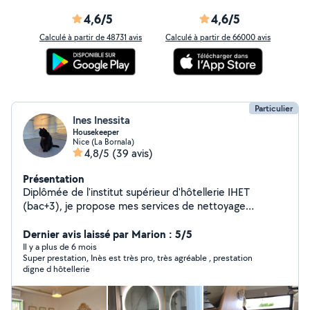
4,6/5
4,6/5
Calculé à partir de 48731 avis
Calculé à partir de 66000 avis
Particulier
Ines Inessita
Housekeeper
Nice (La Bornala)
4,8/5
(39 avis)
Présentation
Diplômée de l'institut supérieur d'hôtellerie IHET
(bac+3), je propose mes services de nettoyage
(Airbnb,Appartements et grandes villa à haute gamme)
Excellente expérience dans le service hôtelier VIP (
Dernier avis laissé par Marion : 5/5
Palais présidentiel Tunisien, famille royale au Qatar et
Il y a plus de 6 mois
Super prestation, Inès est très pro, très agréable , prestation
plusieurs personnages célèbres). Je parle arabe anglais
digne d hôtellerie
français (October to mars ) basse/low saison (Avril to
septembre ) high/haute saison Thank you