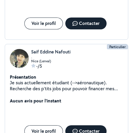
environnement plus sûr et plus agréable. Contactez-moi
pour un travail soigné et professionnel.
Voir le profil
Contacter
Particulier
Saif Eddine Nafouti
.
Nice (Lenval)
-/5
Présentation
Je suis actuellement étudiant (-->aéronautique).
Recherche des p'tits jobs pour pouvoir financer mes
études supérieures. Autonome , motivé prêt à travaille
Aucun avis pour l'instant
Voir le profil
Contacter