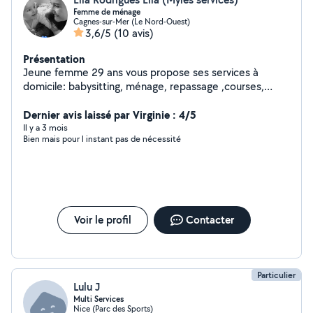
Femme de ménage
Cagnes-sur-Mer (Le Nord-Ouest)
3,6/5
(10 avis)
Présentation
Jeune femme 29 ans vous propose ses services à
domicile: babysitting, ménage, repassage ,courses,
N'hésitez pas à me contacter pour plus de
renseignements.
Dernier avis laissé par Virginie : 4/5
Il y a 3 mois
Bien mais pour l instant pas de nécessité
Voir le profil
Contacter
Particulier
Lulu J
Multi Services
Nice (Parc des Sports)