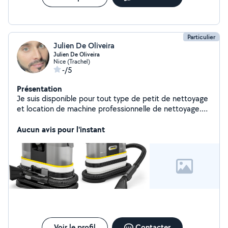
Particulier
Julien De Oliveira
Julien De Oliveira
Nice (Trachel)
-/5
Présentation
Je suis disponible pour tout type de petit de nettoyage
et location de machine professionnelle de nettoyage.
Disponible également pour des travaux / / montage et
démontage de meuble et déménagement/jardinage/
Aucun avis pour l'instant
déménagement ect..
Voir le profil
Contacter