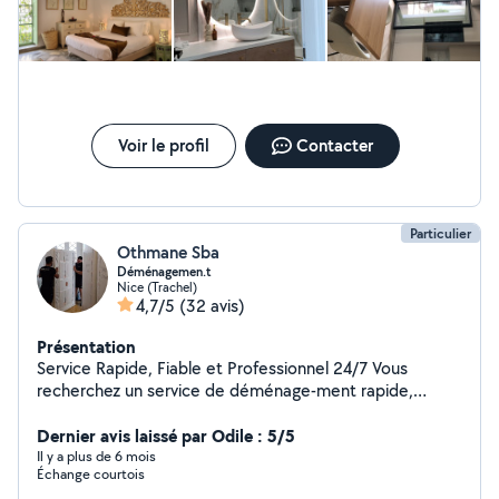
Voir le profil
Contacter
Particulier
Othmane Sba
Déménagemen.t
Nice (Trachel)
4,7/5
(32 avis)
Présentation
Service Rapide, Fiable et Professionnel 24/7 Vous
recherchez un service de déménage-ment rapide,
sécurisé et disponible 24h/24, 7j/7, même les jours
fériés ? Faites confiance à notre équipe de déménag
Dernier avis laissé par Odile : 5/5
eurs professionnels pour un service clé en main, sans
Il y a plus de 6 mois
Échange courtois
stress et sans effort.