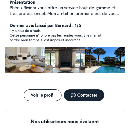
Présentation
Phénix Riviera vous offre un service haut de gamme et
très professionnel. Mon ambition première est de vous
permettre de profiter pleinement de votre temps
personnel en assurant tous les services de conciergerie
Dernier avis laissé par Bernard : 1/5
lié à la gestion de votre bien. Nous répondons à toutes
Il y a plus de 6 mois
Cette personne n'honore pas les rendez vous. Elle m'a fait
vos demandes, de la plus simple à la plus complexe. -
perdre mon temps. C'est impoli et incorrect.
Prestation de ménage -Intendance de villa - Location
saisonnière - Placement de personnel (gouvernante,
chef privé, butler, coach sportif)
Voir le profil
Contacter
Nos utilisateurs nous évaluent