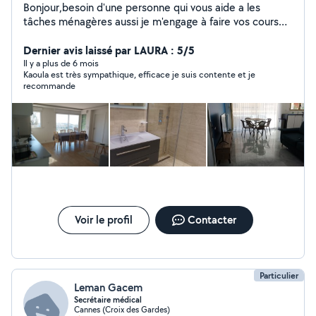
Bonjour,besoin d'une personne qui vous aide a les
tâches ménagères aussi je m'engage à faire vos courses
je suis une personne sérieuse motivée dynamique sait
prendre des initiatives,aussi garde d'enfants, bébé sitter
Dernier avis laissé par LAURA : 5/5
je suis diplômée avec 7 ans d'expérien
Il y a plus de 6 mois
Kaoula est très sympathique, efficace je suis contente et je
recommande
Voir le profil
Contacter
Particulier
Leman Gacem
Secrétaire médical
Cannes (Croix des Gardes)