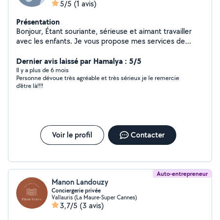
5/5
(1 avis)
Présentation
Bonjour, Étant souriante, sérieuse et aimant travailler
avec les enfants. Je vous propose mes services de
garde d’enfant à mon domicile. Je suis disponible la
semaine et les week-ends.
Dernier avis laissé par Hamalya : 5/5
Il y a plus de 6 mois
Personne dévoue très agréable et très sérieux je le remercie
d’être là!!!!
Voir le profil
Contacter
Auto-entrepreneur
Manon Landouzy
Conciergerie privée
Vallauris (La Maure-Super Cannes)
3,7/5
(3 avis)