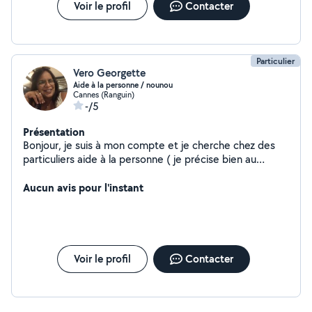
Voir le profil
Contacter
Particulier
Vero Georgette
Aide à la personne / nounou
Cannes (Ranguin)
-/5
Présentation
Bonjour, je suis à mon compte et je cherche chez des
particuliers aide à la personne ( je précise bien au
personne âgées dans les environs et Mandelieu ,
Pegomas et cannes la Bocca. 15 euros de l'heure net
Aucun avis pour l'instant
cesu (urssaf) déductible aux impôts et je fais de la
garde d'enfant Je fais aussi de la garde d'enfants à mon
domicile ou ceux des parents
Voir le profil
Contacter