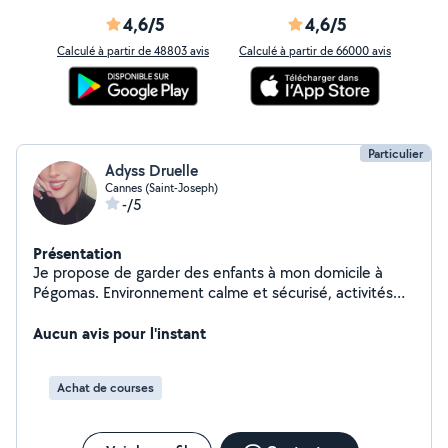
4,6/5
4,6/5
Calculé à partir de 48803 avis
Calculé à partir de 66000 avis
Particulier
Adyss Druelle
Cannes (Saint-Joseph)
-/5
Présentation
Je propose de garder des enfants à mon domicile à
Pégomas. Environnement calme et sécurisé, activités
adaptées selon l'âge. N'hésitez pas à me contacter pour
plus d'informations
Aucun avis pour l'instant
Achat de courses