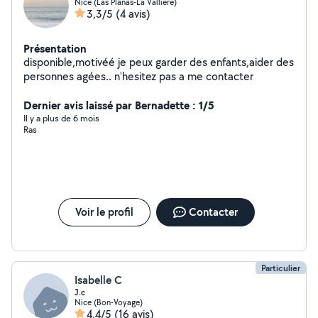
Nice (Las Planas-La Valliere)
3,3/5
(4 avis)
Présentation
disponible,motivéé je peux garder des enfants,aider des
personnes agées.. n'hesitez pas a me contacter
Dernier avis laissé par Bernadette : 1/5
Il y a plus de 6 mois
Ras
Voir le profil
Contacter
Particulier
Isabelle C
J.c
Nice (Bon-Voyage)
4,4/5
(16 avis)