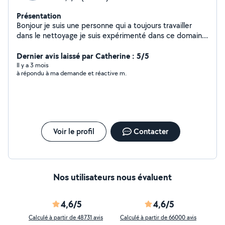
Présentation
Bonjour je suis une personne qui a toujours travailler
dans le nettoyage je suis expérimenté dans ce domaine
.je recherche des heures de ménages dans le secteur
de nice .merci de me contacter
Dernier avis laissé par Catherine : 5/5
Il y a 3 mois
à répondu à ma demande et réactive m.
Voir le profil
Contacter
Nos utilisateurs nous évaluent
4,6/5
4,6/5
Calculé à partir de 48731 avis
Calculé à partir de 66000 avis