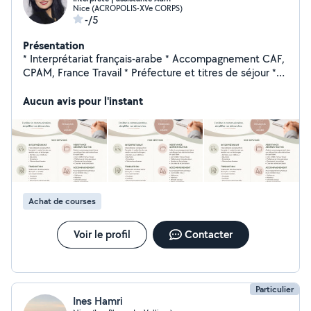
Nice (ACROPOLIS-XVe CORPS)
-/5
Présentation
* Interprétariat français-arabe * Accompagnement CAF,
CPAM, France Travail * Préfecture et titres de séjour *
Traduction de documents (non assermentés) * Cours
de langue * Aide aux démarches administratives *
Aucun avis pour l'instant
Accompagnement à des rendez-vous et déplacement *
Accompagnement | compagnie | aide aux repas à
domicile (seniors)
Achat de courses
Voir le profil
Contacter
Particulier
Ines Hamri