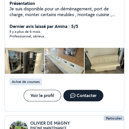
Présentation
Je suis disponible pour un déménagement, port de
charge, monter certains meubles , montage cuisine ,
rénovations , pose de carrelages etc Ma femme
cherche quelques heures de ménage à effectuer dans
Dernier avis laissé par Amina : 5/5
le week-end. N'hésitez pas à me contacter pour plus de
Il y a plus de 6 mois
Professionnel, sérieux
renseignements.
Achat de courses
Voir le profil
Contacter
Particulier
OLIVIER DE MAGNY
PISCINE MAINTENANCE