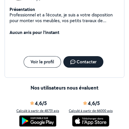
Présentation
Professionnel et a l'écoute, je suis a votre disposition
pour monter vos meubles, vos petits travaux de
bricolage ainsi que le dépannage en fibre optique.
N'hésitez pas à me contacter.
Aucun avis pour l'instant
Voir le profil
Contacter
Nos utilisateurs nous évaluent
4,6/5
4,6/5
Calculé à partir de 48731 avis
Calculé à partir de 66000 avis