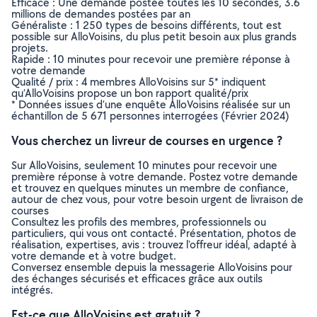
Efficace : Une demande postée toutes les 10 secondes, 3.6
millions de demandes postées par an
Généraliste : 1 250 types de besoins différents, tout est
possible sur AlloVoisins, du plus petit besoin aux plus grands
projets.
Rapide : 10 minutes pour recevoir une première réponse à
votre demande
Qualité / prix : 4 membres AlloVoisins sur 5* indiquent
qu’AlloVoisins propose un bon rapport qualité/prix
* Données issues d’une enquête AlloVoisins réalisée sur un
échantillon de 5 671 personnes interrogées (Février 2024)
Vous cherchez un livreur de courses en urgence ?
Sur AlloVoisins, seulement 10 minutes pour recevoir une
première réponse à votre demande. Postez votre demande
et trouvez en quelques minutes un membre de confiance,
autour de chez vous, pour votre besoin urgent de livraison de
courses
Consultez les profils des membres, professionnels ou
particuliers, qui vous ont contacté. Présentation, photos de
réalisation, expertises, avis : trouvez l'offreur idéal, adapté à
votre demande et à votre budget.
Conversez ensemble depuis la messagerie AlloVoisins pour
des échanges sécurisés et efficaces grâce aux outils
intégrés.
Est-ce que AlloVoisins est gratuit ?