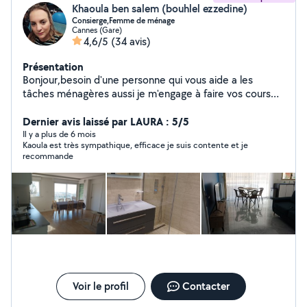
Khaoula ben salem (bouhlel ezzedine)
Consierge,Femme de ménage
Cannes (Gare)
4,6/5
(34 avis)
Présentation
Bonjour,besoin d'une personne qui vous aide a les
tâches ménagères aussi je m'engage à faire vos courses
je suis une personne sérieuse motivée dynamique sait
prendre des initiatives,aussi garde d'enfants, bébé sitter
Dernier avis laissé par LAURA : 5/5
je suis diplômée avec 7 ans d'expérien
Il y a plus de 6 mois
Kaoula est très sympathique, efficace je suis contente et je
recommande
Voir le profil
Contacter