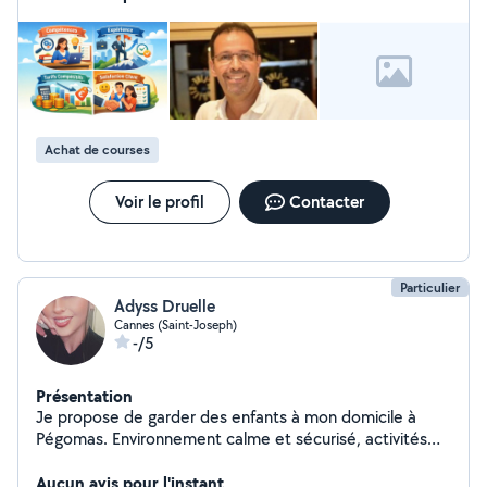
Achat de courses
Voir le profil
Contacter
Particulier
Adyss Druelle
Cannes (Saint-Joseph)
-/5
Présentation
Je propose de garder des enfants à mon domicile à
Pégomas. Environnement calme et sécurisé, activités
adaptées selon l'âge. N'hésitez pas à me contacter pour
plus d'informations
Aucun avis pour l'instant