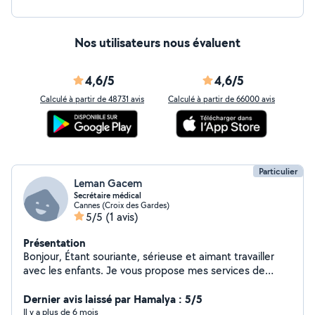
Nos utilisateurs nous évaluent
4,6/5
4,6/5
Calculé à partir de 48731 avis
Calculé à partir de 66000 avis
Particulier
Leman Gacem
Secrétaire médical
Cannes (Croix des Gardes)
5/5
(1 avis)
Présentation
Bonjour, Étant souriante, sérieuse et aimant travailler
avec les enfants. Je vous propose mes services de
garde d’enfant à mon domicile. Je suis disponible la
semaine et les week-ends.
Dernier avis laissé par Hamalya : 5/5
Il y a plus de 6 mois