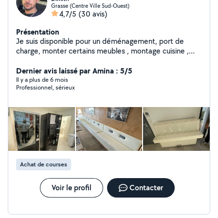
Grasse (Centre Ville Sud-Ouest)
4,7/5
(30 avis)
Présentation
Je suis disponible pour un déménagement, port de
charge, monter certains meubles , montage cuisine ,
rénovations , pose de carrelages etc Ma femme
cherche quelques heures de ménage à effectuer dans
Dernier avis laissé par Amina : 5/5
le week-end. N'hésitez pas à me contacter pour plus de
Il y a plus de 6 mois
Professionnel, sérieux
renseignements.
Achat de courses
Voir le profil
Contacter