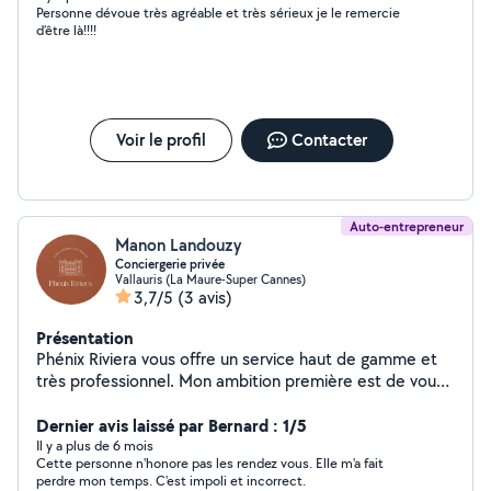
Personne dévoue très agréable et très sérieux je le remercie
d’être là!!!!
Voir le profil
Contacter
Auto-entrepreneur
Manon Landouzy
Conciergerie privée
Vallauris (La Maure-Super Cannes)
3,7/5
(3 avis)
Présentation
Phénix Riviera vous offre un service haut de gamme et
très professionnel. Mon ambition première est de vous
permettre de profiter pleinement de votre temps
personnel en assurant tous les services de conciergerie
Dernier avis laissé par Bernard : 1/5
lié à la gestion de votre bien. Nous répondons à toutes
Il y a plus de 6 mois
Cette personne n'honore pas les rendez vous. Elle m'a fait
vos demandes, de la plus simple à la plus complexe. -
perdre mon temps. C'est impoli et incorrect.
Prestation de ménage -Intendance de villa - Location