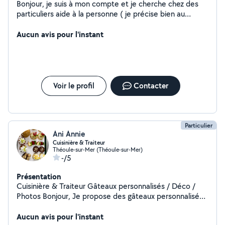
Bonjour, je suis à mon compte et je cherche chez des
particuliers aide à la personne ( je précise bien au
personne âgées dans les environs et Mandelieu ,
Pegomas et cannes la Bocca. 15 euros de l'heure net
Aucun avis pour l'instant
cesu (urssaf) déductible aux impôts et je fais de la
garde d'enfant Je fais aussi de la garde d'enfants à mon
domicile ou ceux des parents
Voir le profil
Contacter
Particulier
Ani Annie
Cuisinière & Traiteur
Théoule-sur-Mer (Théoule-sur-Mer)
-/5
Présentation
Cuisinière & Traiteur Gâteaux personnalisés / Déco /
Photos Bonjour, Je propose des gâteaux personnalisés,
un service traiteur (cocktail, anniversaires, baptêmes),
ainsi que la décoration, les photos et vidéos de vos
Aucun avis pour l'instant