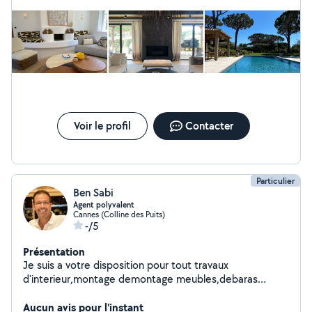
saisonnière - Placement de personnel (gouvernante,
chef privé, butler, coach sportif)
Voir le profil
Contacter
Particulier
Ben Sabi
Agent polyvalent
Cannes (Colline des Puits)
-/5
Présentation
Je suis a votre disposition pour tout travaux
d'interieur,montage demontage meubles,debaras
,jardinage debrousaillage,elagage,abatage etc..
Aucun avis pour l'instant