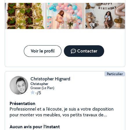
événements. Idéal pour des fêtes réussies sans stress
et à petit budget. Contactez-moi pour un devis
Voir le profil
Contacter
Particulier
Christopher Hignard
Christopher
Grasse (Le Plan)
-/5
Présentation
Professionnel et a l'écoute, je suis a votre disposition
pour monter vos meubles, vos petits travaux de
bricolage ainsi que le dépannage en fibre optique.
N'hésitez pas à me contacter.
Aucun avis pour l'instant