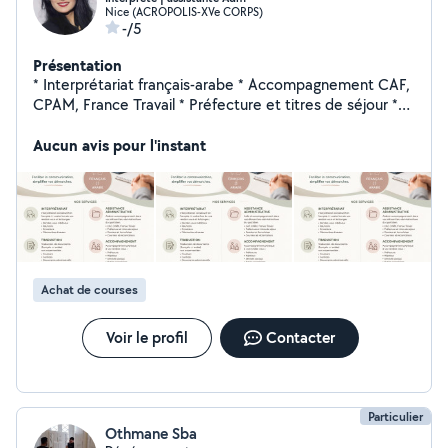
Nice (ACROPOLIS-XVe CORPS)
-/5
Présentation
* Interprétariat français-arabe * Accompagnement CAF,
CPAM, France Travail * Préfecture et titres de séjour *
Traduction de documents (non assermentés) * Cours
de langue * Aide aux démarches administratives *
Aucun avis pour l'instant
Accompagnement à des rendez-vous et déplacement *
Accompagnement | compagnie | aide aux repas à
domicile (seniors)
Achat de courses
Voir le profil
Contacter
Particulier
Othmane Sba