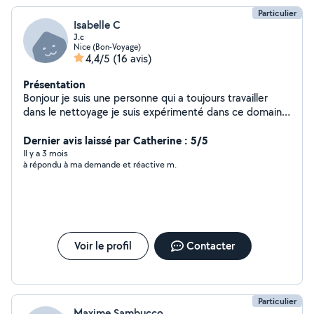
Particulier
Isabelle C
J.c
Nice (Bon-Voyage)
4,4/5
(16 avis)
Présentation
Bonjour je suis une personne qui a toujours travailler
dans le nettoyage je suis expérimenté dans ce domaine
.je recherche des heures de ménages dans le secteur
de nice .merci de me contacter
Dernier avis laissé par Catherine : 5/5
Il y a 3 mois
à répondu à ma demande et réactive m.
Voir le profil
Contacter
Particulier
Maxime Sambucco