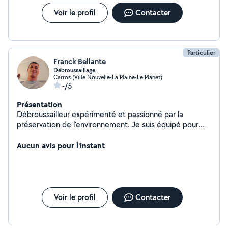
Voir le profil
Contacter
Particulier
Franck Bellante
Débroussaillage
Carros (Ville Nouvelle-La Plaine-Le Planet)
-/5
Présentation
Débroussailleur expérimenté et passionné par la
préservation de l'environnement. Je suis équipé pour
entretenir et nettoyer vos espaces extérieurs en toute
sécurité. Respectueux des normes en matière de
Aucun avis pour l'instant
prévention des incendies, je suis là pour rendre votre
environnement plus sûr et plus agréable. Contactez-moi
pour un travail soigné et professionnel.
Voir le profil
Contacter