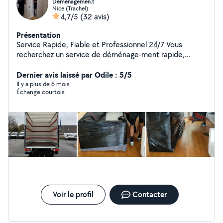
Déménagemen.t
Nice (Trachel)
4,7/5
(32 avis)
Présentation
Service Rapide, Fiable et Professionnel 24/7 Vous
recherchez un service de déménage-ment rapide,
sécurisé et disponible 24h/24, 7j/7, même les jours
fériés ? Faites confiance à notre équipe de déménag
Dernier avis laissé par Odile : 5/5
eurs professionnels pour un service clé en main, sans
Il y a plus de 6 mois
Échange courtois
stress et sans effort.
Voir le profil
Contacter