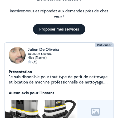
Inscrivez-vous et répondez aux demandes près de chez
vous !
Proposer mes services
Particulier
Julien De Oliveira
Julien De Oliveira
Nice (Trachel)
-/5
Présentation
Je suis disponible pour tout type de petit de nettoyage
et location de machine professionnelle de nettoyage.
Disponible également pour des travaux / / montage et
démontage de meuble et déménagement/jardinage/
Aucun avis pour l'instant
déménagement ect..