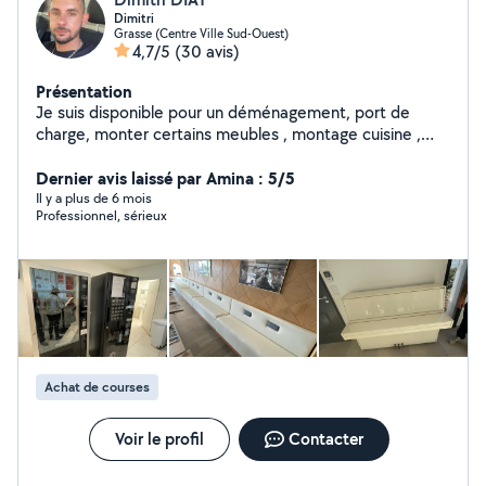
Dimitri
Grasse (Centre Ville Sud-Ouest)
4,7/5
(30 avis)
Présentation
Je suis disponible pour un déménagement, port de
charge, monter certains meubles , montage cuisine ,
rénovations , pose de carrelages etc Ma femme
cherche quelques heures de ménage à effectuer dans
Dernier avis laissé par Amina : 5/5
le week-end. N'hésitez pas à me contacter pour plus de
Il y a plus de 6 mois
Professionnel, sérieux
renseignements.
Achat de courses
Voir le profil
Contacter