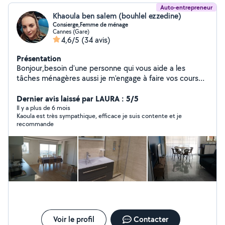
Auto-entrepreneur
Khaoula ben salem (bouhlel ezzedine)
Consierge,Femme de ménage
Cannes (Gare)
4,6/5
(34 avis)
Présentation
Bonjour,besoin d'une personne qui vous aide a les
tâches ménagères aussi je m'engage à faire vos courses
je suis une personne sérieuse motivée dynamique sait
prendre des initiatives,aussi garde d'enfants, bébé sitter
Dernier avis laissé par LAURA : 5/5
je suis diplômée avec 7 ans d'expérien
Il y a plus de 6 mois
Kaoula est très sympathique, efficace je suis contente et je
recommande
Voir le profil
Contacter