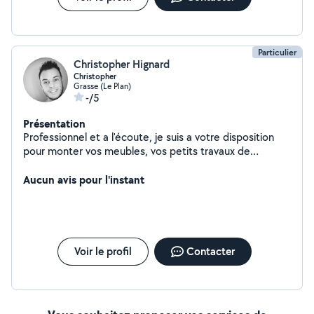
Particulier
Christopher Hignard
Christopher
Grasse (Le Plan)
-/5
Présentation
Professionnel et a l'écoute, je suis a votre disposition
pour monter vos meubles, vos petits travaux de
bricolage ainsi que le dépannage en fibre optique.
N'hésitez pas à me contacter.
Aucun avis pour l'instant
Voir le profil
Contacter