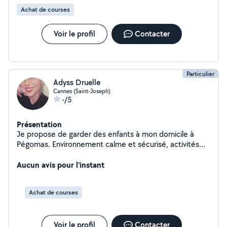
Achat de courses
Voir le profil
Contacter
Particulier
Adyss Druelle
Cannes (Saint-Joseph)
-/5
Présentation
Je propose de garder des enfants à mon domicile à
Pégomas. Environnement calme et sécurisé, activités
adaptées selon l'âge. N'hésitez pas à me contacter pour
plus d'informations
Aucun avis pour l'instant
Achat de courses
Voir le profil
Contacter