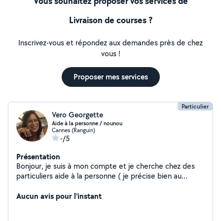
Vous souhaitez proposer vos services de
Livraison de courses ?
Inscrivez-vous et répondez aux demandes près de chez
vous !
Proposer mes services
Particulier
Vero Georgette
Aide à la personne / nounou
Cannes (Ranguin)
-/5
Présentation
Bonjour, je suis à mon compte et je cherche chez des
particuliers aide à la personne ( je précise bien au
personne âgées dans les environs et Mandelieu ,
Pegomas et cannes la Bocca. 15 euros de l'heure net
Aucun avis pour l'instant
cesu (urssaf) déductible aux impôts et je fais de la
garde d'enfant Je fais aussi de la garde d'enfants à mon