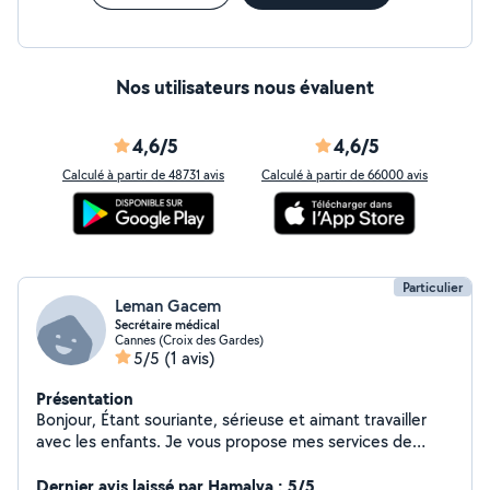
Nos utilisateurs nous évaluent
4,6/5
4,6/5
Calculé à partir de 48731 avis
Calculé à partir de 66000 avis
Particulier
Leman Gacem
Secrétaire médical
Cannes (Croix des Gardes)
5/5
(1 avis)
Présentation
Bonjour, Étant souriante, sérieuse et aimant travailler
avec les enfants. Je vous propose mes services de
garde d’enfant à mon domicile. Je suis disponible la
semaine et les week-ends.
Dernier avis laissé par Hamalya : 5/5