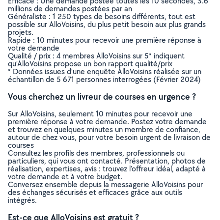
Efficace : Une demande postée toutes les 10 secondes, 3.6
millions de demandes postées par an
Généraliste : 1 250 types de besoins différents, tout est
possible sur AlloVoisins, du plus petit besoin aux plus grands
projets.
Rapide : 10 minutes pour recevoir une première réponse à
votre demande
Qualité / prix : 4 membres AlloVoisins sur 5* indiquent
qu’AlloVoisins propose un bon rapport qualité/prix
* Données issues d’une enquête AlloVoisins réalisée sur un
échantillon de 5 671 personnes interrogées (Février 2024)
Vous cherchez un livreur de courses en urgence ?
Sur AlloVoisins, seulement 10 minutes pour recevoir une
première réponse à votre demande. Postez votre demande
et trouvez en quelques minutes un membre de confiance,
autour de chez vous, pour votre besoin urgent de livraison de
courses
Consultez les profils des membres, professionnels ou
particuliers, qui vous ont contacté. Présentation, photos de
réalisation, expertises, avis : trouvez l'offreur idéal, adapté à
votre demande et à votre budget.
Conversez ensemble depuis la messagerie AlloVoisins pour
des échanges sécurisés et efficaces grâce aux outils
intégrés.
Est-ce que AlloVoisins est gratuit ?