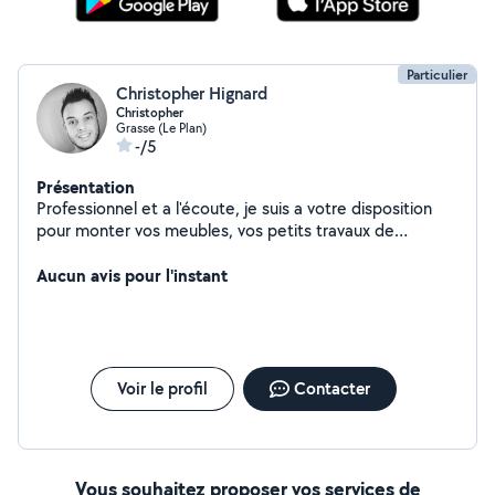
Particulier
Christopher Hignard
Christopher
Grasse (Le Plan)
-/5
Présentation
Professionnel et a l'écoute, je suis a votre disposition
pour monter vos meubles, vos petits travaux de
bricolage ainsi que le dépannage en fibre optique.
N'hésitez pas à me contacter.
Aucun avis pour l'instant
Voir le profil
Contacter
Vous souhaitez proposer vos services de