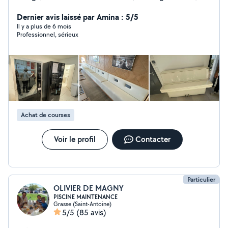
rénovations , pose de carrelages etc Ma femme
cherche quelques heures de ménage à effectuer dans
Dernier avis laissé par Amina : 5/5
le week-end. N'hésitez pas à me contacter pour plus de
Il y a plus de 6 mois
Professionnel, sérieux
renseignements.
Achat de courses
Voir le profil
Contacter
Particulier
OLIVIER DE MAGNY
PISCINE MAINTENANCE
Grasse (Saint-Antoine)
5/5
(85 avis)