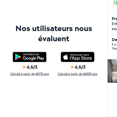
Pr
Ent
Nos utilisateurs nous
intérie
ave
évaluent
res
Der
proposées :
Il 
prestige Remise e
Ne
Entre
(bois, 
4,6/5
4,6/5
aux 
Calculé à partir de 48731 avis
Calculé à partir de 66000 avis
Dev