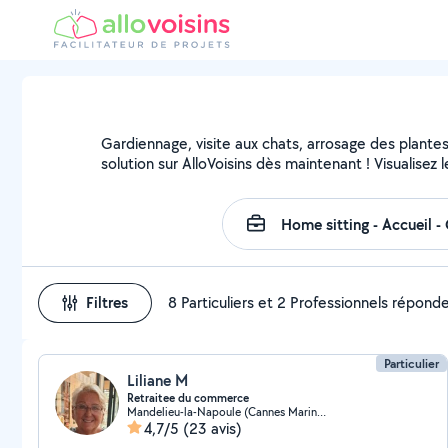
Gardiennage, visite aux chats, arrosage des plante
solution sur AlloVoisins dès maintenant ! Visualisez l
Filtres
8 Particuliers et 2 Professionnels répond
Particulier
Liliane M
Retraitee du commerce
Mandelieu-la-Napoule (Cannes Marina-La Roubine)
4,7/5
(23 avis)