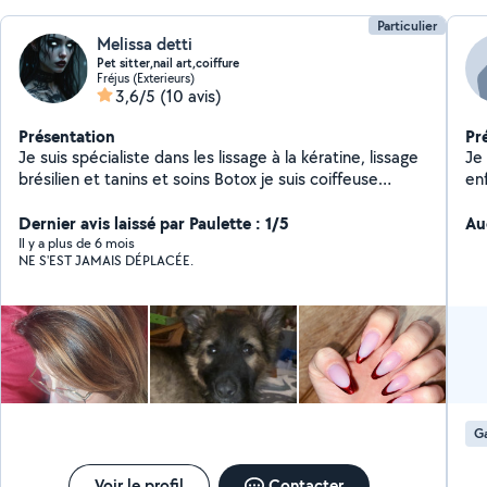
Particulier
Melissa detti
Pet sitter,nail art,coiffure
Fréjus (Exterieurs)
3,6/5
(10 avis)
Présentation
Pr
Je suis spécialiste dans les lissage à la kératine, lissage
Je
brésilien et tanins et soins Botox je suis coiffeuse
en
depuis 12 ans et prothésiste ongulaire
Dernier avis laissé par Paulette : 1/5
Au
Il y a plus de 6 mois
NE S'EST JAMAIS DÉPLACÉE.
G
Voir le profil
Contacter