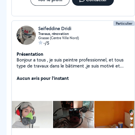
Particulier
Seifeddine Dridi
Travaux, rénovation
Grasse (Centre Ville Nord)
-/5
Présentation
Bonjour a tous , je suis peintre professionnel, et tous
type de travaux dans le bâtiment ,je suis motivé et
engagé dans mon travail, je travaille avec propreté et
rapidité Mes qualifications professionnelles Peintre
Aucun avis pour l'instant
professionnel Jointeur et enduiseur Plaquiste
Redressage des murs et des plafonds Utilisation pro de
l'airlaisse Travail a la journée ou par forfait
Rémunération a voir en fonction des travaux