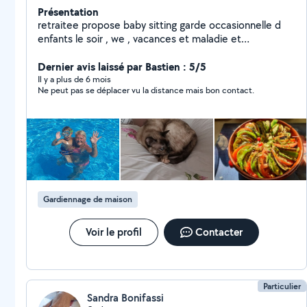
Présentation
retraitee propose baby sitting garde occasionnelle d
enfants le soir , we , vacances et maladie et
periscolaire repassage lingeries garde chat home sitting
Dernier avis laissé par Bastien : 5/5
Partenaire loisirs Cordialement
Il y a plus de 6 mois
Ne peut pas se déplacer vu la distance mais bon contact.
Gardiennage de maison
Voir le profil
Contacter
Particulier
Sandra Bonifassi