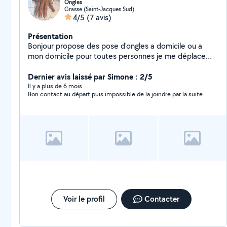
Ongles
Grasse (Saint-Jacques Sud)
4/5
(7 avis)
Présentation
Bonjour propose des pose d'ongles a domicile ou a
mon domicile pour toutes personnes je me déplace
dans les maisons de retraite ou bien résidence
senior.je suis débutante donc je met un peut de temp
Dernier avis laissé par Simone : 2/5
Il y a plus de 6 mois
Bon contact au départ puis impossible de la joindre par la suite
Voir le profil
Contacter