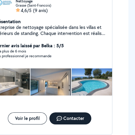
Nettoyage
Grasse (Saint-Francois)
4,6/5
(9 avis)
ésentation
reprise de nettoyage spécialisée dans les villas et
urs de standing. Chaque intervention est réalisée
c exigence, discrétion et sens du détail, dans le
pect des lieux et des matériaux. Prestations
nier avis laissé par Belka : 5/5
 Nettoyage de villas et résidences de
y a plus de 6 mois
Très professionnel je recommande
n état après travaux ou avant saison
ttoyage de terrasses, piscines et extérieurs
tien ponctuel ou régulier Ravivement des surfaces
sols, sanitaires) Produits professionnels adaptés
surfaces délicates. Travail soigné Intervention fiable
is gratuit.
Voir le profil
Contacter