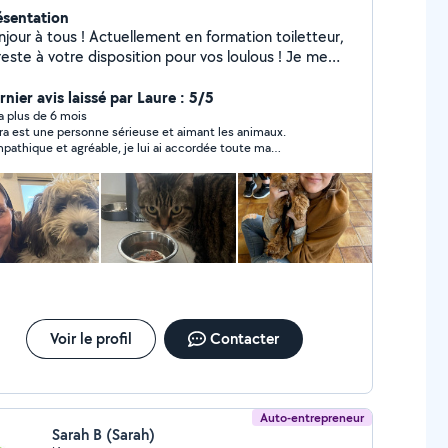
ésentation
 tous ! Actuellement en formation toiletteur,
reste à votre disposition pour vos loulous ! Je me
 à domicile Je garde également vos animaux
ndant vos absences !
nier avis laissé par Laure : 5/5
y a plus de 6 mois
ra est une personne sérieuse et aimant les animaux.
pathique et agréable, je lui ai accordée toute ma
fiance, elle s'est très bien occupée de notre chat, je la
seille vivement !
Voir le profil
Contacter
Auto-entrepreneur
Sarah B (Sarah)