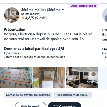
Auto-entrepreneur
Jérôme Maillot (Jérôme Maillot EI)
Bourth (Bourth)
4,8/5
(9 avis)
Présentation
Pr
Bonjour, Électricien depuis plus de 20 ans. J'ai le plaisir
Bo
de vous réaliser un travail de qualité avec soin. En
se
passant par la rénovation, le neuf et le dépannage. Je
me tiens à votre disposition pour plus de
Dernier avis laissé par Nadiege : 5/5
De
renseignements.
Il y a 1 mois
Il 
Jérôme est à l écoute et donne de bonne idée
Trè
Demande de travaux d’électricité
Raccordement de tableau électrique
Voir le profil
Contacter