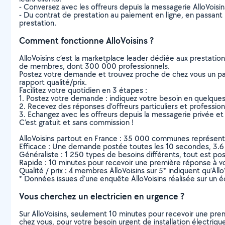
- Conversez avec les offreurs depuis la messagerie AlloVoisi
- Du contrat de prestation au paiement en ligne, en passant pa
prestation.
Comment fonctionne AlloVoisins ?
AlloVoisins c’est la marketplace leader dédiée aux prestatio
de membres, dont 300 000 professionnels.
Postez votre demande et trouvez proche de chez vous un parti
rapport qualité/prix.
Facilitez votre quotidien en 3 étapes :
1. Postez votre demande : indiquez votre besoin en quelque
2. Recevez des réponses d’offreurs particuliers et professio
3. Echangez avec les offreurs depuis la messagerie privée et 
C’est gratuit et sans commission !
AlloVoisins partout en France : 35 000 communes représentées 
Efficace : Une demande postée toutes les 10 secondes, 3.6
Généraliste : 1 250 types de besoins différents, tout est poss
Rapide : 10 minutes pour recevoir une première réponse à 
Qualité / prix : 4 membres AlloVoisins sur 5* indiquent qu’All
* Données issues d’une enquête AlloVoisins réalisée sur un é
Vous cherchez un electricien en urgence ?
Sur AlloVoisins, seulement 10 minutes pour recevoir une p
chez vous, pour votre besoin urgent de installation électriqu