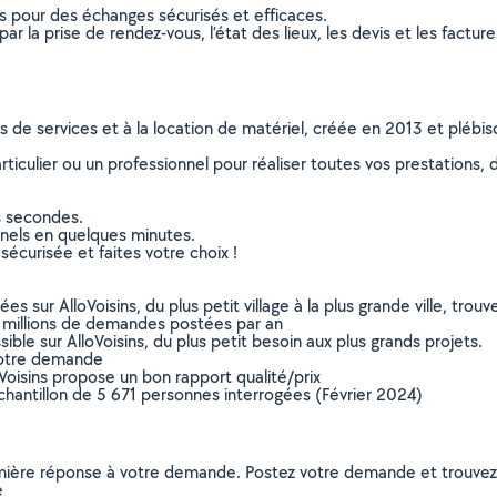
ns pour des échanges sécurisés et efficaces.
r la prise de rendez-vous, l’état des lieux, les devis et les facture
ns de services et à la location de matériel, créée en 2013 et plébi
culier ou un professionnel pour réaliser toutes vos prestations, d
s secondes.
nnels en quelques minutes.
sécurisée et faites votre choix !
sur AlloVoisins, du plus petit village à la plus grande ville, tro
 millions de demandes postées par an
ible sur AlloVoisins, du plus petit besoin aux plus grands projets.
votre demande
oVoisins propose un bon rapport qualité/prix
chantillon de 5 671 personnes interrogées (Février 2024)
remière réponse à votre demande. Postez votre demande et trouve
e