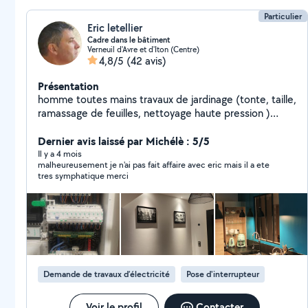
Particulier
Eric letellier
Cadre dans le bâtiment
Verneuil d'Avre et d'Iton (Centre)
4,8/5
(42 avis)
Présentation
homme toutes mains travaux de jardinage (tonte, taille,
ramassage de feuilles, nettoyage haute pression )
travaux d'électricité, réalisation de meubles,
débouchage canalisation, petites réparation de
Dernier avis laissé par Michélè : 5/5
plomberie, peinture.
Il y a 4 mois
malheureusement je n'ai pas fait affaire avec eric mais il a ete
tres symphatique merci
Demande de travaux d’électricité
Pose d'interrupteur
Voir le profil
Contacter