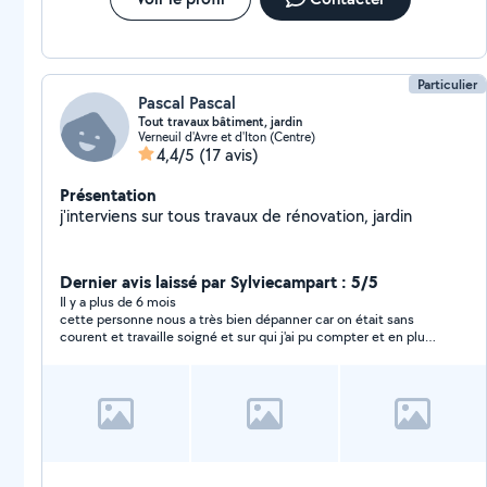
Particulier
Pascal Pascal
Tout travaux bâtiment, jardin
Verneuil d'Avre et d'Iton (Centre)
4,4/5
(17 avis)
Présentation
j'interviens sur tous travaux de rénovation, jardin
Dernier avis laissé par Sylviecampart : 5/5
Il y a plus de 6 mois
cette personne nous a très bien dépanner car on était sans
courent et travaille soigné et sur qui j'ai pu compter et en plus
il ses déplacer de loin compte bien faire appel à ces services