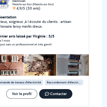
Electricien
Mesnils-sur-Iton (Mesnils-sur-Iton)
4,9/5
(30 avis)
ésentation
ieux, soigneux ,à l écoute du clients . artisan
tenaire leroy merlin dreux.
nier avis laissé par Virginie : 5/5
 a 1 mois
bonjour sais un professionnel et très gentil
mande de travaux d’électricité
Raccordement d'électricité
Voir le profil
Contacter