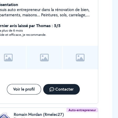
ésentation
 suis auto entrepreneur dans la rénovation de bien,
artements, maisons... Peintures, sols, carrelage,
omberie, électricité, montage mobiliers, tout types
travaux intérieurs et extérieurs.
rnier avis laissé par Thomas : 5/5
y a plus de 6 mois
ide et efficace, je recommande.
Voir le profil
Contacter
Auto-entrepreneur
Romain Mordan (Rmelec27)