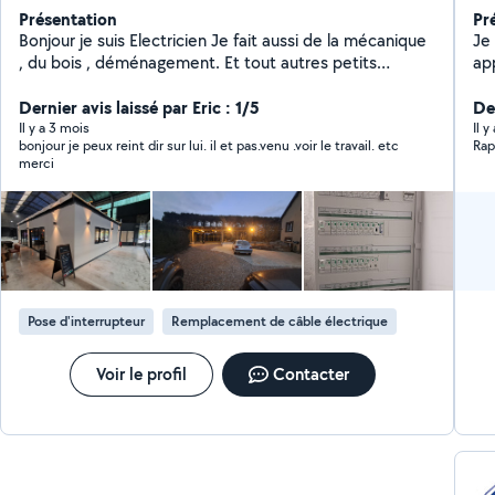
Présentation
Pr
Bonjour je suis Electricien Je fait aussi de la mécanique
Je
, du bois , déménagement. Et tout autres petits
app
boulots . Possibilité de faire du gros chantier Et de venir
pl
à plusieurs si besoin .
Dernier avis laissé par Eric : 1/5
de 
De
Il y a 3 mois
Il 
bonjour je peux reint dir sur lui. il et pas.venu .voir le travail. etc
Rap
merci
Pose d'interrupteur
Remplacement de câble électrique
Voir le profil
Contacter