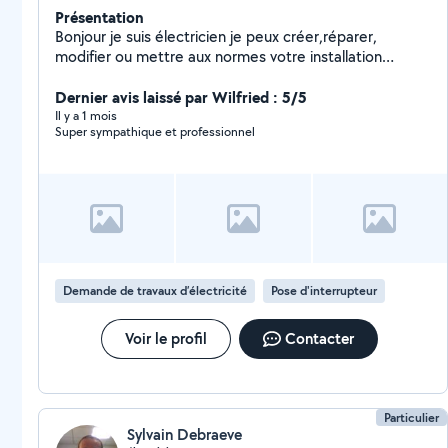
Présentation
Bonjour je suis électricien je peux créer,réparer,
modifier ou mettre aux normes votre installation
electrique, je peux également effectuer vos travaux de
bricolage
Dernier avis laissé par Wilfried : 5/5
Il y a 1 mois
Super sympathique et professionnel
Demande de travaux d’électricité
Pose d'interrupteur
Voir le profil
Contacter
Particulier
Sylvain Debraeve