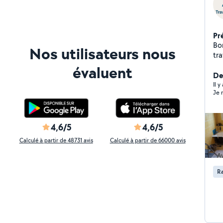
Pr
Bo
Nos utilisateurs nous
travaux ( plomberi
nou
évaluent
vo
De
Co
Il y
Je r
4,6/5
4,6/5
Calculé à partir de 48731 avis
Calculé à partir de 66000 avis
R