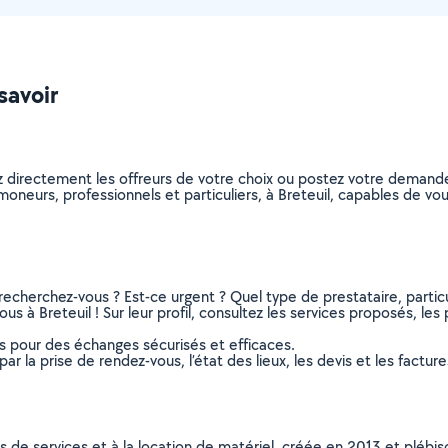
savoir
z directement les offreurs de votre choix ou postez votre demand
ramoneurs, professionnels et particuliers, à Breteuil, capables de 
recherchez-vous ? Est-ce urgent ? Quel type de prestataire, particu
s à Breteuil ! Sur leur profil, consultez les services proposés, les p
ns pour des échanges sécurisés et efficaces.
r la prise de rendez-vous, l’état des lieux, les devis et les facture
ns de services et à la location de matériel, créée en 2013 et plébi