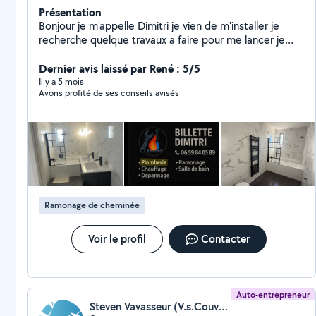
Présentation
Bonjour je m'appelle Dimitri je vien de m'installer je
recherche quelque travaux a faire pour me lancer je
vais des ramonage des salle de bain complète ou
comme vous le souhaiter dépannage fuite ect
Dernier avis laissé par René : 5/5
Il y a 5 mois
Avons profité de ses conseils avisés
Ramonage de cheminée
Voir le profil
Contacter
Auto-entrepreneur
Steven Vavasseur (V.s.Couverture)