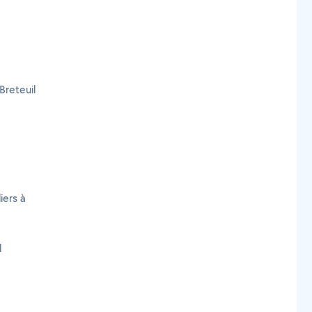
Breteuil
iers à
l