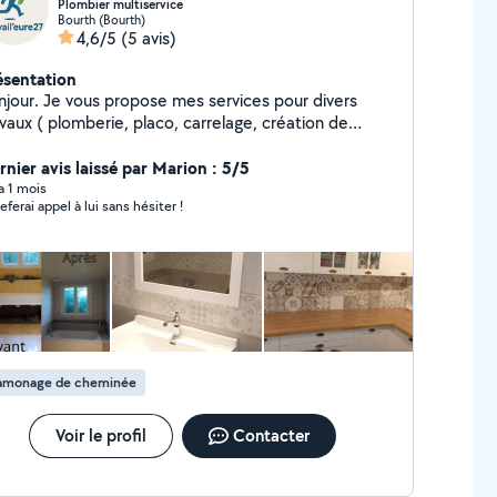
Plombier multiservice
Bourth (Bourth)
4,6/5
(5 avis)
ésentation
njour. Je vous propose mes services pour divers
e, placo, carrelage, création de
velles pièces, entretien extérieur etc....) Je suis à
tre disposition pour tout renseignement.
rnier avis laissé par Marion : 5/5
rdialement travail'eure 27
 a 1 mois
eferai appel à lui sans hésiter !
amonage de cheminée
Voir le profil
Contacter