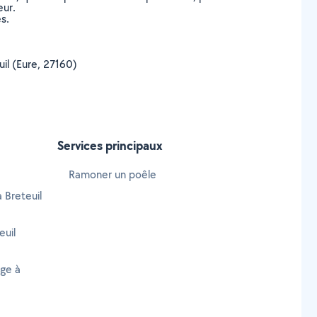
eur.
s.
uil (Eure, 27160)
Services principaux
Ramoner un poêle
 Breteuil
euil
age à