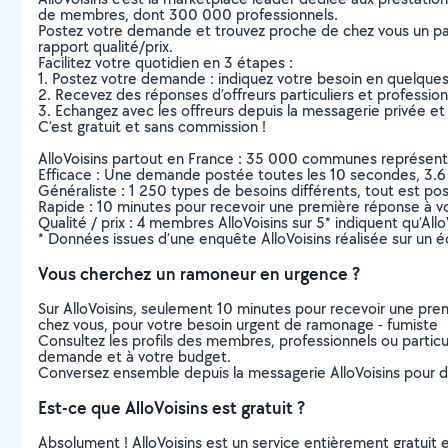
de membres, dont 300 000 professionnels.
Postez votre demande et trouvez proche de chez vous un parti
rapport qualité/prix.
Facilitez votre quotidien en 3 étapes :
1. Postez votre demande : indiquez votre besoin en quelque
2. Recevez des réponses d’offreurs particuliers et professio
3. Echangez avec les offreurs depuis la messagerie privée et 
C’est gratuit et sans commission !
AlloVoisins partout en France : 35 000 communes représentées 
Efficace : Une demande postée toutes les 10 secondes, 3.6
Généraliste : 1 250 types de besoins différents, tout est poss
Rapide : 10 minutes pour recevoir une première réponse à 
Qualité / prix : 4 membres AlloVoisins sur 5* indiquent qu’All
* Données issues d’une enquête AlloVoisins réalisée sur un é
Vous cherchez un ramoneur en urgence ?
Sur AlloVoisins, seulement 10 minutes pour recevoir une p
chez vous, pour votre besoin urgent de ramonage - fumiste
Consultez les profils des membres, professionnels ou particuli
demande et à votre budget.
Conversez ensemble depuis la messagerie AlloVoisins pour de
Est-ce que AlloVoisins est gratuit ?
Absolument ! AlloVoisins est un service entièrement gratuit 