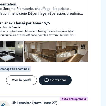
ésentation
 Plomberie, chauffage, électricité ,
on menuiserie Dépannage, réparation, création
ésitez à m'appeler si pas de réponse sur Allo voisins
rnier avis laissé par Anne : 5/5
y a plus de 6 mois
s bon contact avec Monsieur Noé qui a été très réactif au
eau du délais et très efficace pour les travaux. Je ferai de
veau appel à ses services en toute confiance.
amonage de cheminée
Voir le profil
Contacter
Auto-entrepreneur
Jb Lemaitre (travail'eure 27)