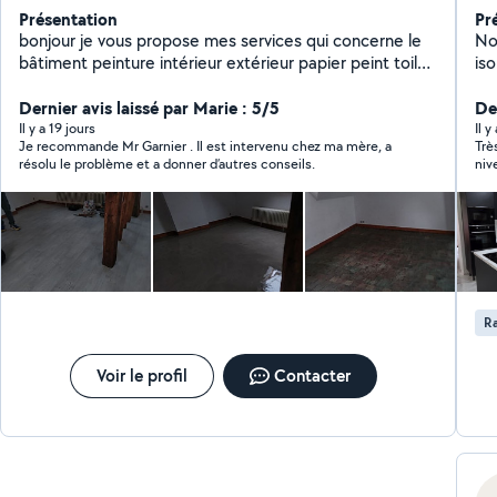
Présentation
Pr
bonjour je vous propose mes services qui concerne le
Noe Jerome
bâtiment peinture intérieur extérieur papier peint toile
isolati
de verre enduit général pose de lino et je vous propose
N'h
mes services aussi pour jardinage ou déménagement
Dernier avis laissé par Marie : 5/5
De
évacuer des déchets
Il y a 19 jours
Il 
Je recommande Mr Garnier . Il est intervenu chez ma mère, a
Trè
résolu le problème et a donner d’autres conseils.
niv
nou
R
Voir le profil
Contacter