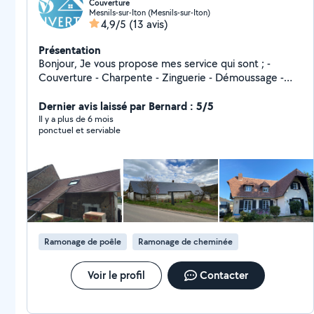
Couverture
Mesnils-sur-Iton (Mesnils-sur-Iton)
4,9/5
(13 avis)
Présentation
Bonjour, Je vous propose mes service qui sont ; -
Couverture - Charpente - Zinguerie - Démoussage -
Ramonage - Cache moineau PVC - Velux Je dispose
Dernier avis laissé par Bernard : 5/5
d'une garanti décennale V.s.Couverture
Il y a plus de 6 mois
ponctuel et serviable
Ramonage de poêle
Ramonage de cheminée
Voir le profil
Contacter