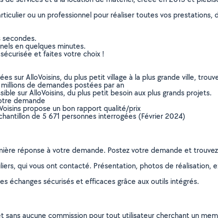
culier ou un professionnel pour réaliser toutes vos prestations, d
s secondes.
nnels en quelques minutes.
sécurisée et faites votre choix !
sur AlloVoisins, du plus petit village à la plus grande ville, tro
 millions de demandes postées par an
ible sur AlloVoisins, du plus petit besoin aux plus grands projets.
votre demande
oVoisins propose un bon rapport qualité/prix
chantillon de 5 671 personnes interrogées (Février 2024)
remière réponse à votre demande. Postez votre demande et trouve
ers, qui vous ont contacté. Présentation, photos de réalisation, exp
s échanges sécurisés et efficaces grâce aux outils intégrés.
et sans aucune commission pour tout utilisateur cherchant un membre