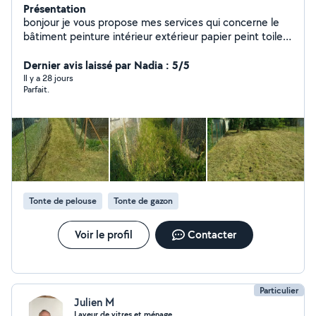
Présentation
bonjour je vous propose mes services qui concerne le
bâtiment peinture intérieur extérieur papier peint toile
de verre enduit général pose de lino et je vous propose
mes services aussi pour jardinage ou déménagement
Dernier avis laissé par Nadia : 5/5
évacuer des déchets
Il y a 28 jours
Parfait.
Tonte de pelouse
Tonte de gazon
Voir le profil
Contacter
Particulier
Julien M
Laveur de vitres et ménage