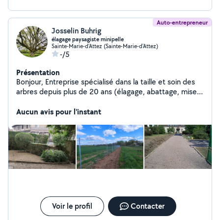
Auto-entrepreneur
Josselin Buhrig
élagage paysagiste minipelle
Sainte-Marie-d'Attez (Sainte-Marie-d'Attez)
-/5
Présentation
Bonjour, Entreprise spécialisé dans la taille et soin des
arbres depuis plus de 20 ans (élagage, abattage, mise
en sécurité et diagnostic). Elle c'est développée ses
dernières année dans tous le travaux de création et
Aucun avis pour l'instant
d'entretien des espaces vert. Notamment dans la pose
de clôture, de portail, de portillons et tous travaux de
mini pelle. la tonte; la taille de tous les végétaux (haie,
arbuste, arbre...) et l'entretien en règle général est
parfaite maitrisé. Le travail est toujours sérieux et de
qualité.
Voir le profil
Contacter