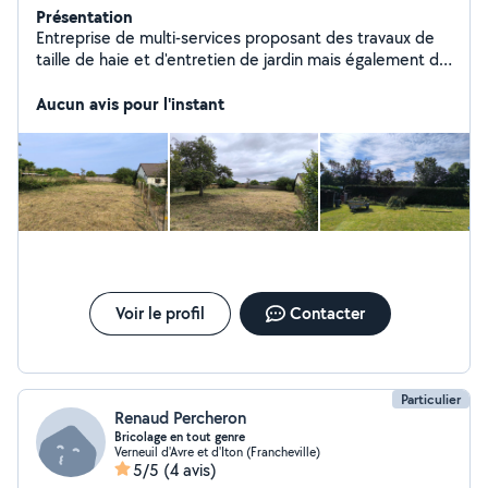
Présentation
Entreprise de multi-services proposant des travaux de
taille de haie et d'entretien de jardin mais également de
travaux divers. Ouvert du Lundi au Jeudi de 7h30
à18h00 et le Vendredi de 7h30 à 17h30, devis sur
Aucun avis pour l'instant
mesure et adapté à vos besoins, travail soigné. Pour
tous renseignements complémentaires n'hésitez pas à
me contacter.
Voir le profil
Contacter
Particulier
Renaud Percheron
Bricolage en tout genre
Verneuil d'Avre et d'Iton (Francheville)
5/5
(4 avis)