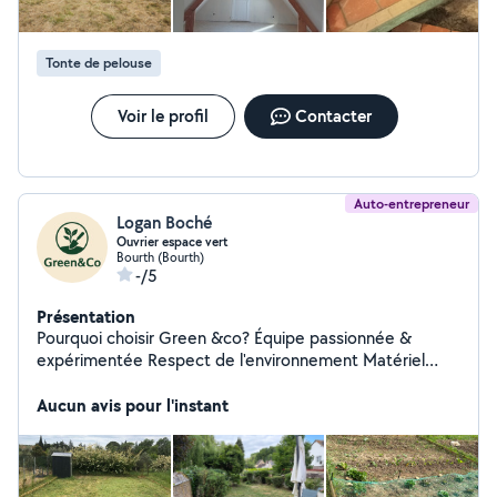
Tonte de pelouse
Voir le profil
Contacter
Auto-entrepreneur
Logan Boché
Ouvrier espace vert
Bourth (Bourth)
-/5
Présentation
Pourquoi choisir Green &co? Équipe passionnée &
expérimentée Respect de l'environnement Matériel
professionnel Travail soigné & fiable Green &co Votre
allié pour un jardin toujours impeccable.
Aucun avis pour l'instant