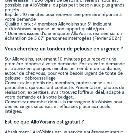
Généraliste : 1 250 types de besoins différents, tout est
possible sur AlloVoisins, du plus petit besoin aux plus grands
projets.
Rapide : 10 minutes pour recevoir une première réponse à
votre demande
Qualité / prix : 4 membres AlloVoisins sur 5* indiquent
qu’AlloVoisins propose un bon rapport qualité/prix
* Données issues d’une enquête AlloVoisins réalisée sur un
échantillon de 5 671 personnes interrogées (Février 2024)
Vous cherchez un tondeur de pelouse en urgence ?
Sur AlloVoisins, seulement 10 minutes pour recevoir une
première réponse à votre demande. Postez votre demande
et trouvez en quelques minutes un membre de confiance,
autour de chez vous, pour votre besoin urgent de tonte de
pelouse - débroussaillage
Consultez les profils des membres, professionnels ou
particuliers, qui vous ont contacté. Présentation, photos de
réalisation, expertises, avis : trouvez l'offreur idéal, adapté à
votre demande et à votre budget.
Conversez ensemble depuis la messagerie AlloVoisins pour
des échanges sécurisés et efficaces grâce aux outils
intégrés.
Est-ce que AlloVoisins est gratuit ?
Absolument ! AlloVoisins est un service entièrement gratuit