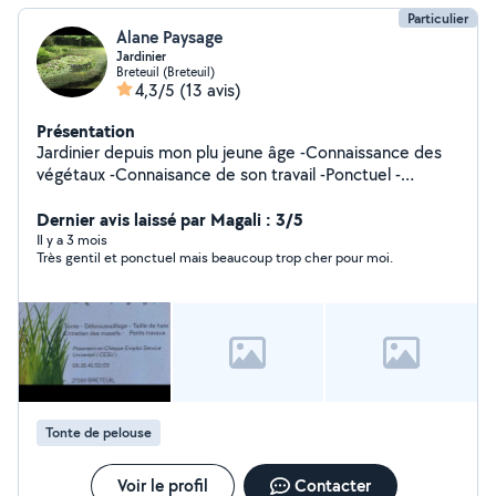
Particulier
Alane Paysage
Jardinier
Breteuil (Breteuil)
4,3/5
(13 avis)
Présentation
Jardinier depuis mon plu jeune âge -Connaissance des
végétaux -Connaisance de son travail -Ponctuel -
efficace- rapidité au niveau des demande- travail
soigner -Taille de haie- tonte debrousaillage-
Dernier avis laissé par Magali : 3/5
désherbage-petit élagage-taille de rosier-taille de
Il y a 3 mois
Très gentil et ponctuel mais beaucoup trop cher pour moi.
fruitier- plantation-nettoyage des goutiere- applications
de produit pour le démousage des toiture -Évacuation
déchet vert -Possibilité de location - élagage abbatage
Remorque taille haie- motoculteur- taille haie perche-
tronceuneuse-fendeuse Débroussailleuse Merci de
votre confiance
Tonte de pelouse
Voir le profil
Contacter