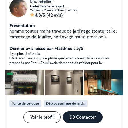
Eric letellier
Cadre dans le bâtiment
Verneuil d'Avre et d'Iton (Centre)
4,8/5
(42 avis)
Présentation
homme toutes mains travaux de jardinage (tonte, taille,
ramassage de feuilles, nettoyage haute pression )
travaux d'électricité, réalisation de meubles,
débouchage canalisation, petites réparation de
Dernier avis laissé par Matthieu : 5/5
plomberie, peinture.
Il y a plus de 6 mois
C'est avec beaucoup de plaisir que je recommande les services
proposés par Eric L. Je lui avais demandé de m'aider pour la
taille d'une haie assez haute. Les échanges avec lui ont été
rapides, réguliers et toujours très sympathiques. Eric L. est un
professionnel avec de vraies compétences, efficaces dans son
travail et soigneux. Je le remercie encore !
Tonte de pelouse
Débroussaillage de jardin
Voir le profil
Contacter