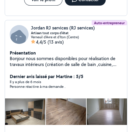
Auto-entrepreneur
Jordan RJ services (RJ services)
Artisan tout corps d'état
Verneuil d'Avre et d'Iton (Centre)
4,4/5
(13 avis)
Présentation
Bonjour nous sommes disponibles pour réalisation de
travaux intérieurs (création de salle de bain ,cuisine,
pose de revêtement sol et mur , enduit placo isolation
etc...) travaux extérieurs entretien création parc et
Dernier avis laissé par Martine : 5/5
jardin N'hésitez pas à nous contacter Devis rapide Rj
Il y a plus de 6 mois
Personne réactive à ma demande .
services