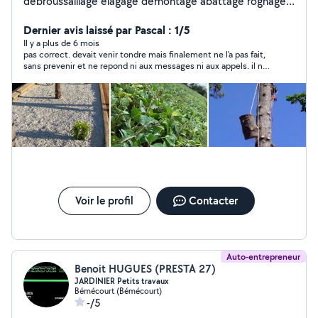
debroussaillage élagage démontage abattage rognage
évacuation des déchet vert etc
Dernier avis laissé par Pascal : 1/5
Il y a plus de 6 mois
pas correct. devait venir tondre mais finalement ne l'a pas fait,
sans prevenir et ne repond ni aux messages ni aux appels. il ne
fallait repondre a l'offre de service dans ce cas.
Voir le profil
Contacter
Auto-entrepreneur
Benoit HUGUES (PRESTA 27)
JARDINIER Petits travaux
Bémécourt (Bémécourt)
-/5