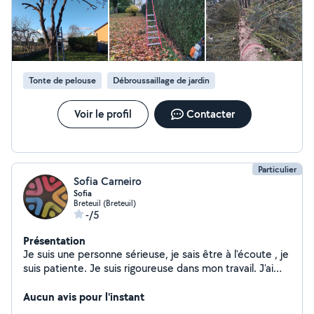
Tonte de pelouse
Débroussaillage de jardin
Voir le profil
Contacter
Particulier
Sofia Carneiro
Sofia
Breteuil (Breteuil)
-/5
Présentation
Je suis une personne sérieuse, je sais être à l'écoute , je
suis patiente. Je suis rigoureuse dans mon travail. J'ai
travaillé plusieurs années dans une maison de retraite et
je souhaite pouvoir aider les personnes qui pourraient
Aucun avis pour l'instant
avoir besoin de mes services.