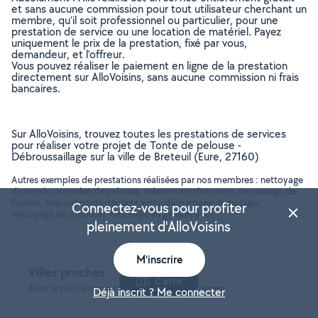
et sans aucune commission pour tout utilisateur cherchant un
membre, qu’il soit professionnel ou particulier, pour une
prestation de service ou une location de matériel. Payez
uniquement le prix de la prestation, fixé par vous,
demandeur, et l’offreur.
Vous pouvez réaliser le paiement en ligne de la prestation
directement sur AlloVoisins, sans aucune commission ni frais
bancaires.
Sur AlloVoisins, trouvez toutes les prestations de services
pour réaliser votre projet de Tonte de pelouse -
Débroussaillage sur la ville de Breteuil (Eure, 27160)
Autres exemples de prestations réalisées par nos membres : nettoyage
de terrain, entretien de pelouse, enlevement de ronces, ramassage de
feuilles, évacuation de déchets verts, désherbage de potager,
Connectez-vous pour profiter
nettoyage de bordures, fauchage au gyrobroyeur, ..
pleinement d'AlloVoisins
M'inscrire
Villes proches
Carte
Ayant le plus de résultats, dans le même département
Déjà inscrit ? Me connecter