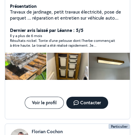
Présentation
Travaux de jardinage, petit travaux électricité, pose de
parquet ... réparation et entretien sur véhicule auto
moto ect.. Fabrication de meuble sur mesure et
étagère en bois
Dernier avis laissé par Léanne : 5/5
Il y a plus de 6 mois
Résultats nickel. Tonte d'une pelouse dont l'herbe commençait
à être haute. Le travail a été réalisé rapidement. Je
recommande!
Voir le profil
Contacter
Particulier
Florian Cochon