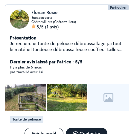
Particulier
Florian Rosier
Espaces verts
Chéronvilliers (Chéronvilliers)
5/5
(1 avis)
Présentation
Je recherche tonte de pelouse débroussaillage j'ai tout
le matériel tondeuse débroussailleuse souffleur tailles
haies électrique filaire tronçonneuse électrique filaire
essence mélange fil débroussailleuse je prends 20
Dernier avis laissé par Patrice : 5/5
euros de l'heure
Il y a plus de 6 mois
pas travaillé avec lui
Tonte de pelouse
Voir le profil
Contacter