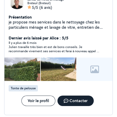
Breteuil (Breteuil)
5/5
(6 avis)
Présentation
je propose mes services dans le nettoyage chez les
particuliers ménage et lavage de vitre, entretien de
propriété tonte désherbage taille de haie , et d autre
petit services
Dernier avis laissé par Alice : 5/5
Il y a plus de 6 mois
Julien travaille très bien et est de bons conseils. Je
recommande vivement ses services et ferai à nouveau appel à
lui. Encore merci pour le gros travail de nettoyage de mon
jardin.
Tonte de pelouse
Voir le profil
Contacter