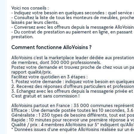
Voici nos conseils :
- Indiquez votre besoin en quelques secondes : quel service 
- Consultez la liste de tous les monteurs de meubles, proches 
laissés par leurs clients.
- Conversez avec les offreurs depuis la messagerie AlloVoisi
- Du contrat de prestation au paiement en ligne, en passant pa
prestation.
Comment fonctionne AlloVoisins ?
AlloVoisins c’est la marketplace leader dédiée aux prestatio
de membres, dont 300 000 professionnels.
Postez votre demande et trouvez proche de chez vous un parti
rapport qualité/prix.
Facilitez votre quotidien en 3 étapes :
1. Postez votre demande : indiquez votre besoin en quelque
2. Recevez des réponses d’offreurs particuliers et professio
3. Echangez avec les offreurs depuis la messagerie privée et 
C’est gratuit et sans commission !
AlloVoisins partout en France : 35 000 communes représentées 
Efficace : Une demande postée toutes les 10 secondes, 3.6
Généraliste : 1 250 types de besoins différents, tout est poss
Rapide : 10 minutes pour recevoir une première réponse à 
Qualité / prix : 4 membres AlloVoisins sur 5* indiquent qu’All
* Données issues d’une enquête AlloVoisins réalisée sur un é