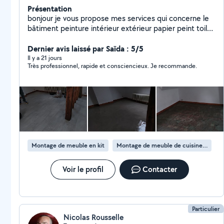
Présentation
bonjour je vous propose mes services qui concerne le
bâtiment peinture intérieur extérieur papier peint toile
de verre enduit général pose de lino et je vous propose
mes services aussi pour jardinage ou déménagement
Dernier avis laissé par Saïda : 5/5
évacuer des déchets
Il y a 21 jours
Très professionnel, rapide et consciencieux. Je recommande.
Montage de meuble en kit
Montage de meuble de cuisine en kit
Voir le profil
Contacter
Particulier
Nicolas Rousselle