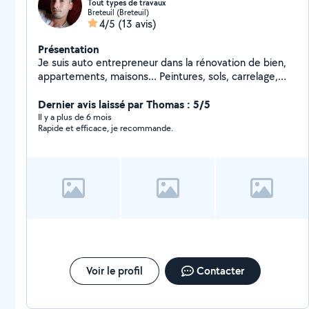
Tout types de travaux
Breteuil (Breteuil)
4/5
(13 avis)
Présentation
Je suis auto entrepreneur dans la rénovation de bien,
appartements, maisons... Peintures, sols, carrelage,
plomberie, électricité, montage mobiliers, tout types
de travaux intérieurs et extérieurs.
Dernier avis laissé par Thomas : 5/5
Il y a plus de 6 mois
Rapide et efficace, je recommande.
Voir le profil
Contacter