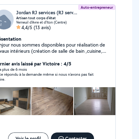
Auto-entrepreneur
Jordan RJ services (RJ services)
Artisan tout corps d'état
Verneuil d'Avre et d'Iton (Centre)
4,4/5
(13 avis)
ésentation
jour nous sommes disponibles pour réalisation de
vaux intérieurs (création de salle de bain ,cuisine,
se de revêtement sol et mur , enduit placo isolation
...) travaux extérieurs entretien création parc et
nier avis laissé par Victoire : 4/5
s contacter Devis rapide Rj
y a plus de 6 mois
ite répondu à la demande même si nous n’avons pas fait
rvices
ire.
Voir le profil
Contacter