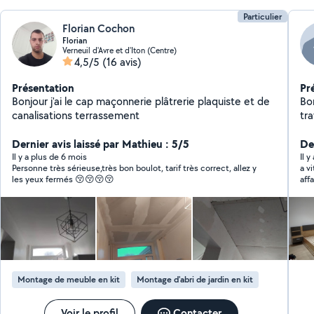
Particulier
Florian Cochon
Florian
Verneuil d'Avre et d'Iton (Centre)
4,5/5
(16 avis)
Présentation
Pr
Bonjour j'ai le cap maçonnerie plâtrerie plaquiste et de
Bon
canalisations terrassement
tra
po
Dernier avis laissé par Mathieu : 5/5
etc
Der
jardin N'hésitez pas à nou
Il y a plus de 6 mois
Il 
Personne très sérieuse,très bon boulot, tarif très correct, allez y
a v
se
les yeux fermés 😚😚😚😚
affa
Montage de meuble en kit
Montage d'abri de jardin en kit
Voir le profil
Contacter