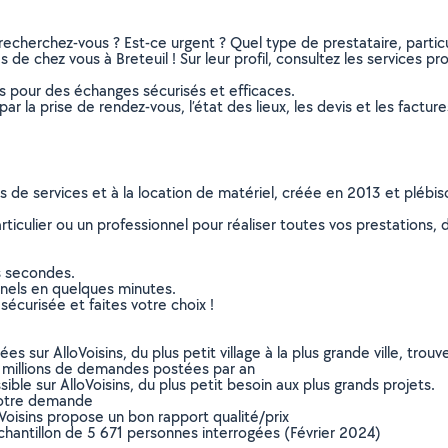
recherchez-vous ? Est-ce urgent ? Quel type de prestataire, particu
de chez vous à Breteuil ! Sur leur profil, consultez les services pro
ns pour des échanges sécurisés et efficaces.
r la prise de rendez-vous, l’état des lieux, les devis et les facture
ns de services et à la location de matériel, créée en 2013 et plébi
culier ou un professionnel pour réaliser toutes vos prestations, d
s secondes.
nnels en quelques minutes.
sécurisée et faites votre choix !
sur AlloVoisins, du plus petit village à la plus grande ville, tro
 millions de demandes postées par an
ible sur AlloVoisins, du plus petit besoin aux plus grands projets.
votre demande
oVoisins propose un bon rapport qualité/prix
chantillon de 5 671 personnes interrogées (Février 2024)