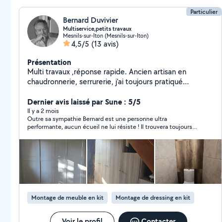
Particulier
Bernard Duvivier
Multiservice,petits travaux
Mesnils-sur-Iton (Mesnils-sur-Iton)
4,5/5
(13 avis)
Présentation
Multi travaux ,réponse rapide. Ancien artisan en
chaudronnerie, serrurerie, j'ai toujours pratiqué
manuellement au côté de ma profession
première,divers activités touchant au bâtiment.
Dernier avis laissé par Sune : 5/5
Consciencieux et méticuleux, j'aime le travail bien fait.
Il y a 2 mois
Outre sa sympathie Bernard est une personne ultra
Montage de meuble, plomberie,sanitaire,
performante, aucun écueil ne lui résiste ! Il trouvera toujours
électricité,chaudronnerie,serrurerie, réparation soudure
une solution ! Méticuleux, son travail est soigné et les lieux ne
divers.Petits travaux de maçonnerie.Vide grenier.
gardent aucune trace de son passage, tout est impeccable à
Passage nettoyeur haute pression
son départ. En outre ses tarifs sont vraiment raisonnables. Je
suis enchantée d'avoir fait appel à lui . Merci Bernard
Montage de meuble en kit
Montage de dressing en kit
Voir le profil
Contacter