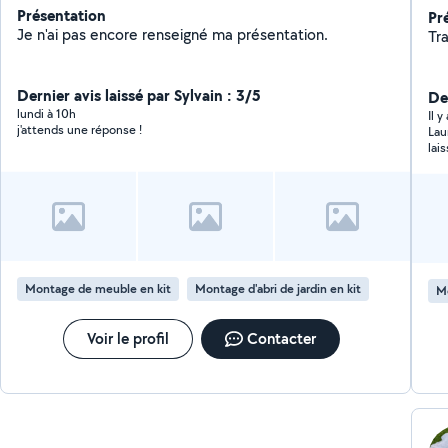
Présentation
Pr
Je n'ai pas encore renseigné ma présentation.
Tra
Dernier avis laissé par Sylvain : 3/5
Der
lundi à 10h
Il 
j'attends une réponse !
Lau
lai
con
Montage de meuble en kit
Montage d'abri de jardin en kit
M
Voir le profil
Contacter