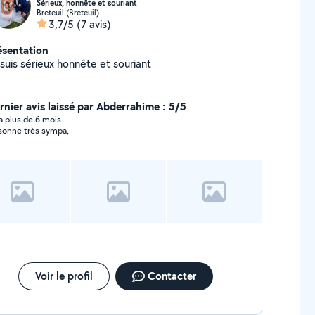
Sérieux, honnête et souriant
Breteuil (Breteuil)
3,7/5
(7 avis)
ésentation
 suis sérieux honnête et souriant
rnier avis laissé par Abderrahime : 5/5
y a plus de 6 mois
sonne très sympa,
Voir le profil
Contacter