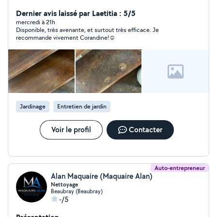
professionnelle dans le milieu du domicile. Et j'adore le
Dernier avis laissé par Laetitia : 5/5
bricolage Avec grand plaisir d'échanger
mercredi à 21h
Disponible, très avenante, et surtout très efficace. Je
recommande vivement Corandine!☺️
Jardinage
Entretien de jardin
Voir le profil
Contacter
Auto-entrepreneur
Alan Maquaire (Maquaire Alan)
Nettoyage
Beaubray (Beaubray)
-/5