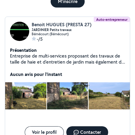
M'inscrire
Auto-entrepreneur
Benoit HUGUES (PRESTA 27)
JARDINIER Petits travaux
Bémécourt (Bémécourt)
-/5
Présentation
Entreprise de multi-services proposant des travaux de
taille de haie et d'entretien de jardin mais également de
travaux divers. Ouvert du Lundi au Jeudi de 7h30
à18h00 et le Vendredi de 7h30 à 17h30, devis sur
Aucun avis pour l'instant
mesure et adapté à vos besoins, travail soigné. Pour
tous renseignements complémentaires n'hésitez pas à
me contacter.
Voir le profil
Contacter