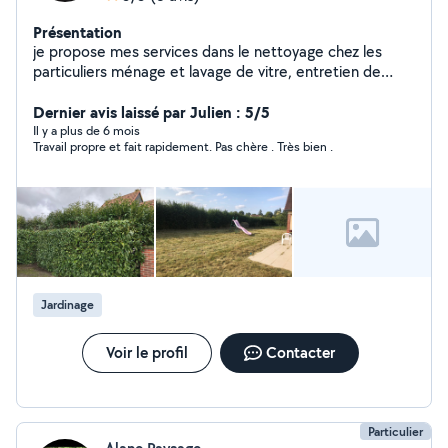
Présentation
je propose mes services dans le nettoyage chez les
particuliers ménage et lavage de vitre, entretien de
propriété tonte désherbage taille de haie , et d autre
petit services
Dernier avis laissé par Julien : 5/5
Il y a plus de 6 mois
Travail propre et fait rapidement. Pas chère . Très bien .
Jardinage
Voir le profil
Contacter
Particulier