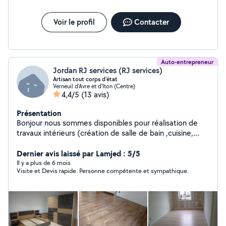
Voir le profil
Contacter
Auto-entrepreneur
Jordan RJ services (RJ services)
Artisan tout corps d'état
Verneuil d'Avre et d'Iton (Centre)
4,4/5
(13 avis)
Présentation
Bonjour nous sommes disponibles pour réalisation de
travaux intérieurs (création de salle de bain ,cuisine,
pose de revêtement sol et mur , enduit placo isolation
etc...) travaux extérieurs entretien création parc et
Dernier avis laissé par Lamjed : 5/5
jardin N'hésitez pas à nous contacter Devis rapide Rj
Il y a plus de 6 mois
Visite et Devis rapide. Personne compétente et sympathique.
services