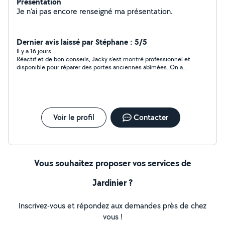
Présentation
Je n'ai pas encore renseigné ma présentation.
Dernier avis laissé par Stéphane : 5/5
Il y a 16 jours
Réactif et de bon conseils, Jacky s'est montré professionnel et
disponible pour réparer des portes anciennes abîmées. On a
pas encore travaillé ensemble mais je pense le contacter dans
les jours qui viennent.
Voir le profil
Contacter
Vous souhaitez proposer vos services de
Jardinier ?
Inscrivez-vous et répondez aux demandes près de chez
vous !