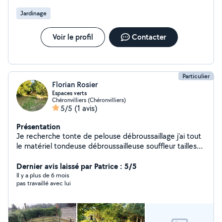
Jardinage
Voir le profil
Contacter
Particulier
Florian Rosier
Espaces verts
Chéronvilliers (Chéronvilliers)
5/5
(1 avis)
Présentation
Je recherche tonte de pelouse débroussaillage j'ai tout
le matériel tondeuse débroussailleuse souffleur tailles
haies électrique filaire tronçonneuse électrique filaire
essence mélange fil débroussailleuse je prends 20
Dernier avis laissé par Patrice : 5/5
euros de l'heure
Il y a plus de 6 mois
pas travaillé avec lui