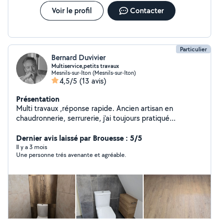
Voir le profil
Contacter
Particulier
Bernard Duvivier
Multiservice,petits travaux
Mesnils-sur-Iton (Mesnils-sur-Iton)
4,5/5
(13 avis)
Présentation
Multi travaux ,réponse rapide. Ancien artisan en
chaudronnerie, serrurerie, j'ai toujours pratiqué
manuellement au côté de ma profession
première,divers activités touchant au bâtiment.
Dernier avis laissé par Brouesse : 5/5
Consciencieux et méticuleux, j'aime le travail bien fait.
Il y a 3 mois
Une personne trés avenante et agréable.
Montage de meuble, plomberie,sanitaire,
électricité,chaudronnerie,serrurerie, réparation soudure
divers.Petits travaux de maçonnerie.Vide grenier.
Passage nettoyeur haute pression