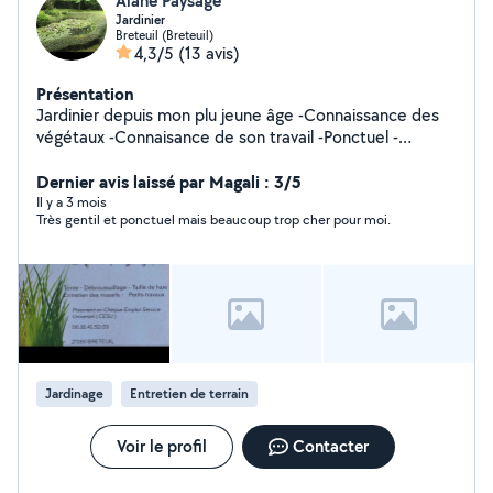
Alane Paysage
Jardinier
Breteuil (Breteuil)
4,3/5
(13 avis)
Présentation
Jardinier depuis mon plu jeune âge -Connaissance des
végétaux -Connaisance de son travail -Ponctuel -
efficace- rapidité au niveau des demande- travail
soigner -Taille de haie- tonte debrousaillage-
Dernier avis laissé par Magali : 3/5
désherbage-petit élagage-taille de rosier-taille de
Il y a 3 mois
Très gentil et ponctuel mais beaucoup trop cher pour moi.
fruitier- plantation-nettoyage des goutiere- applications
de produit pour le démousage des toiture -Évacuation
déchet vert -Possibilité de location - élagage abbatage
Remorque taille haie- motoculteur- taille haie perche-
tronceuneuse-fendeuse Débroussailleuse Merci de
votre confiance
Jardinage
Entretien de terrain
Voir le profil
Contacter