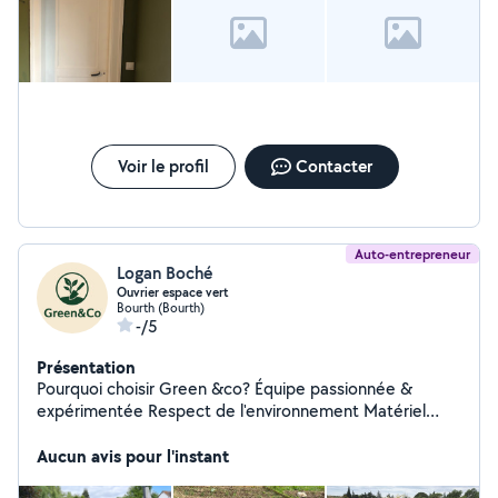
Voir le profil
Contacter
Auto-entrepreneur
Logan Boché
Ouvrier espace vert
Bourth (Bourth)
-/5
Présentation
Pourquoi choisir Green &co? Équipe passionnée &
expérimentée Respect de l'environnement Matériel
professionnel Travail soigné & fiable Green &co Votre
allié pour un jardin toujours impeccable.
Aucun avis pour l'instant