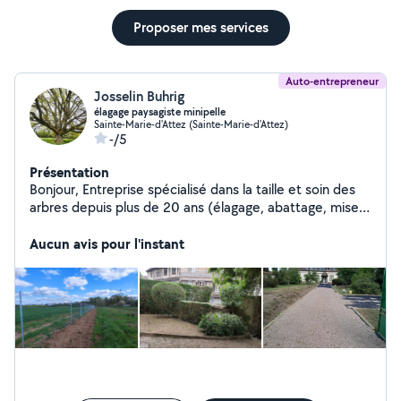
Proposer mes services
Auto-entrepreneur
Josselin Buhrig
élagage paysagiste minipelle
Sainte-Marie-d'Attez (Sainte-Marie-d'Attez)
-/5
Présentation
Bonjour, Entreprise spécialisé dans la taille et soin des
arbres depuis plus de 20 ans (élagage, abattage, mise
en sécurité et diagnostic). Elle c'est développée ses
dernières année dans tous le travaux de création et
Aucun avis pour l'instant
d'entretien des espaces vert. Notamment dans la pose
de clôture, de portail, de portillons et tous travaux de
mini pelle. la tonte; la taille de tous les végétaux (haie,
arbuste, arbre...) et l'entretien en règle général est
parfaite maitrisé. Le travail est toujours sérieux et de
qualité.