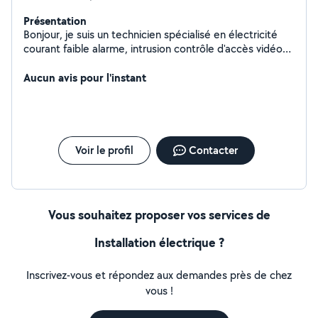
Présentation
Bonjour, je suis un technicien spécialisé en électricité
courant faible alarme, intrusion contrôle d'accès vidéo
Internet. Je suis aussi capable de faire tout type de
travaux le type électrique.
Aucun avis pour l'instant
Voir le profil
Contacter
Vous souhaitez proposer vos services de
Installation électrique ?
Inscrivez-vous et répondez aux demandes près de chez
vous !