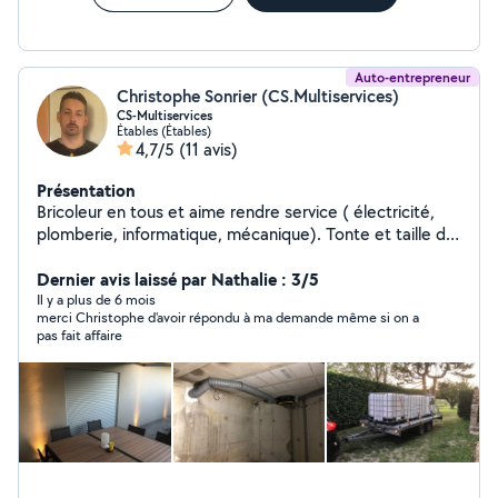
Auto-entrepreneur
Christophe Sonrier (CS.Multiservices)
CS-Multiservices
Étables (Étables)
4,7/5
(11 avis)
Présentation
Bricoleur en tous et aime rendre service ( électricité,
plomberie, informatique, mécanique). Tonte et taille de
haies. Location matériel remorque petit moyenne et
grosse avec chauffeur.
Dernier avis laissé par Nathalie : 3/5
Il y a plus de 6 mois
merci Christophe d'avoir répondu à ma demande même si on a
pas fait affaire