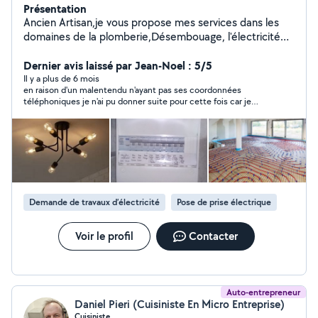
Présentation
Ancien Artisan,je vous propose mes services dans les
domaines de la plomberie,Désembouage, l'électricité
ainsi que le bricolage, je suis rigoureux, ponctuel.
Dernier avis laissé par Jean-Noel : 5/5
Il y a plus de 6 mois
en raison d'un malentendu n'ayant pas ses coordonnées
téléphoniques je n'ai pu donner suite pour cette fois car je
crains d'avoir manqué son appel.mais je ne manquerai pas de le
resolliciter vu ses références sérieuses.
Demande de travaux d’électricité
Pose de prise électrique
Voir le profil
Contacter
Auto-entrepreneur
Daniel Pieri (Cuisiniste En Micro Entreprise)
Cuisiniste