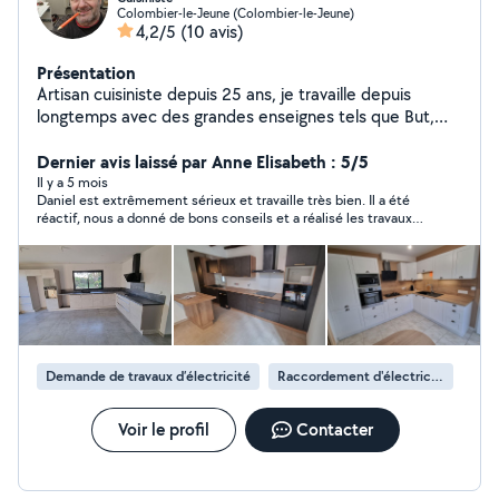
Colombier-le-Jeune (Colombier-le-Jeune)
4,2/5
(10 avis)
Présentation
Artisan cuisiniste depuis 25 ans, je travaille depuis
longtemps avec des grandes enseignes tels que But,
Conforama, Ixina, Mobalpa etc ... je leurs ai posés des
centaines de cuisines, caissons montés Nobilia, kit bien
Dernier avis laissé par Anne Elisabeth : 5/5
sûr. J'ai une assurance Décénnale Progéas. Je suis
Il y a 5 mois
Daniel est extrêmement sérieux et travaille très bien. Il a été
également électricien et fait de la plomberie, et tout
réactif, nous a donné de bons conseils et a réalisé les travaux
travail du bois, N'hésitez pas a me contacter pour une
dans notre cuisine avec minutie et professionnalisme. Je
visite, chiffrage travaux, devis. Disponible rapidement du
recommande vivement !
Lundi au vendredi soir 9h / 17h30 ( pas moyen de
rentrer les horaires sur ma page allovoisin !! Mais je suis
bien dispo ) Et des erreurs régulièrement sur les
distances Artisan / Clients Je rajoute quelques photos
de cuisines posées en 2023 2024 2025
Demande de travaux d’électricité
Raccordement d'électricité
Voir le profil
Contacter