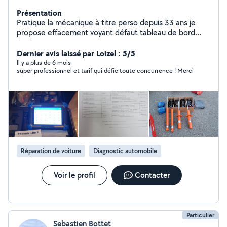
Présentation
Pratique la mécanique à titre perso depuis 33 ans je
propose effacement voyant défaut tableau de bord
Avec Remise d'un rapport de diagnostic détaillé avec
code erreur Régénération de FAP Lecture des codes
Dernier avis laissé par Loizel : 5/5
erreur Reinitialisation Airbag Raz maintenance
Il y a plus de 6 mois
super professionnel et tarif qui défie toute concurrence ! Merci
Désactiver start& stop ... Test activation des écus et
des equipements électriques injecteurs vitres .......ect
Outils de diagnostic utilisés topdon phoenix Diagnostic
batterie
Réparation de voiture
Diagnostic automobile
Voir le profil
Contacter
Particulier
Sebastien Bottet