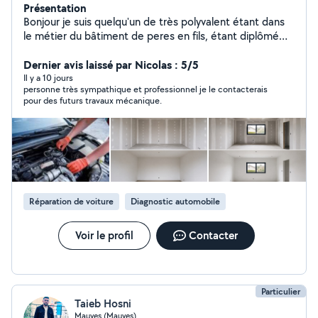
Présentation
Bonjour je suis quelqu'un de très polyvalent étant dans
le métier du bâtiment de peres en fils, étant diplômé
D'un CAP MÉCANIQUE AUTO MOTO, moi et mes frère
avons d'autre domaine comme le secteur piscine ou
Dernier avis laissé par Nicolas : 5/5
paysagiste. Nous somme très manutentionnaire
Il y a 10 jours
personne très sympathique et professionnel je le contacterais
n'hésitez pas à nous contacter nous somme nouveau sur
pour des futurs travaux mécanique.
le site
Réparation de voiture
Diagnostic automobile
Voir le profil
Contacter
Particulier
Taieb Hosni
Mauves (Mauves)