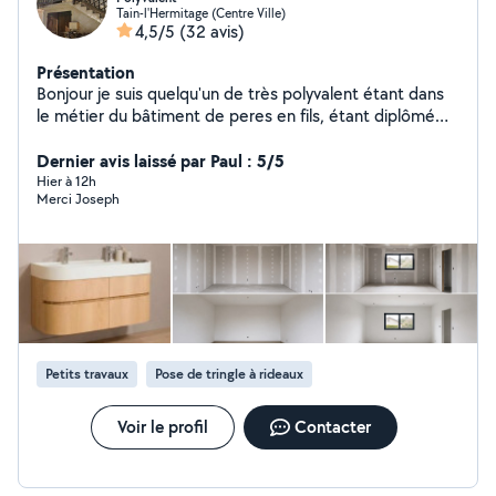
Tain-l'Hermitage (Centre Ville)
4,5/5
(32 avis)
Présentation
Bonjour je suis quelqu'un de très polyvalent étant dans
le métier du bâtiment de peres en fils, étant diplômé
D'un CAP MÉCANIQUE AUTO MOTO, moi et mes frère
avons d'autre domaine comme le secteur piscine ou
Dernier avis laissé par Paul : 5/5
paysagiste. Nous somme très manutentionnaire
Hier à 12h
Merci Joseph
n'hésitez pas à nous contacter nous somme nouveau sur
le site
Petits travaux
Pose de tringle à rideaux
Voir le profil
Contacter