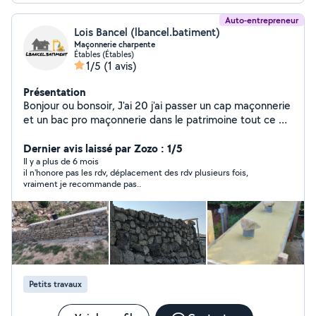
Auto-entrepreneur
Lois Bancel (lbancel.batiment)
Maçonnerie charpente
Étables (Étables)
1/5
(1 avis)
Présentation
Bonjour ou bonsoir, J'ai 20 j'ai passer un cap maçonnerie
et un bac pro maçonnerie dans le patrimoine tout ce qui
et dans la rénovation exemple taille de pierre charpente
carrelage.... je fait autant du neuf que de la rénovation
Dernier avis laissé par Zozo : 1/5
Il y a plus de 6 mois
il n'honore pas les rdv, déplacement des rdv plusieurs fois,
vraiment je recommande pas..
Petits travaux