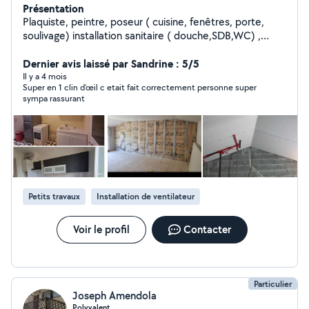
Présentation
Plaquiste, peintre, poseur ( cuisine, fenêtres, porte,
soulivage) installation sanitaire ( douche,SDB,WC) ,
petite électricité/maçonnerie,pose des sols, parquet,
vinyle...
Dernier avis laissé par Sandrine : 5/5
Il y a 4 mois
Super en 1 clin d’œil c etait fait correctement personne super
sympa rassurant
Petits travaux
Installation de ventilateur
Voir le profil
Contacter
Particulier
Joseph Amendola
Polyvalent