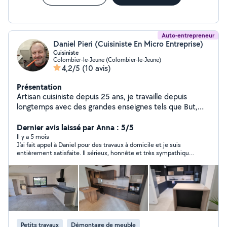
Auto-entrepreneur
Daniel Pieri (Cuisiniste En Micro Entreprise)
Cuisiniste
Colombier-le-Jeune (Colombier-le-Jeune)
4,2/5
(10 avis)
Présentation
Artisan cuisiniste depuis 25 ans, je travaille depuis
longtemps avec des grandes enseignes tels que But,
Conforama, Ixina, Mobalpa etc ... je leurs ai posés des
centaines de cuisines, caissons montés Nobilia, kit bien
Dernier avis laissé par Anna : 5/5
sûr. J'ai une assurance Décénnale Progéas. Je suis
Il y a 5 mois
J’ai fait appel à Daniel pour des travaux à domicile et je suis
également électricien et fait de la plomberie, et tout
entièrement satisfaite. Il sérieux, honnête et très sympathique.
travail du bois, N'hésitez pas a me contacter pour une
Daniel a été à l’écoute de mes besoins, a respecté les délais
visite, chiffrage travaux, devis. Disponible rapidement du
annoncés et le chantier a toujours été propre. Le résultat est
Lundi au vendredi soir 9h / 17h30 ( pas moyen de
au-delà de mes attentes. Un vrai professionnel de confiance !
rentrer les horaires sur ma page allovoisin !! Mais je suis
bien dispo ) Et des erreurs régulièrement sur les
distances Artisan / Clients Je rajoute quelques photos
de cuisines posées en 2023 2024 2025
Petits travaux
Démontage de meuble