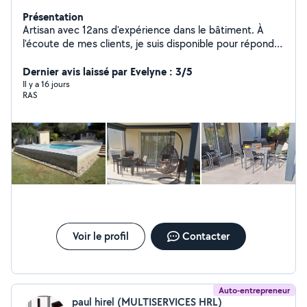
Présentation
Artisan avec 12ans d'expérience dans le bâtiment. À
l'écoute de mes clients, je suis disponible pour répondre
à toutes vos demandes et interrogations. N'hésitez
donc pas à me contacter. Sur mon numéro je suis plus
Dernier avis laissé par Evelyne : 3/5
joignable . Bien à vous,
Il y a 16 jours
RAS
Voir le profil
Contacter
Auto-entrepreneur
paul hirel (MULTISERVICES HRL)