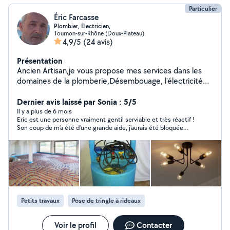
Particulier
Éric Farcasse
Plombier, Électricien,
Tournon-sur-Rhône (Doux-Plateau)
4,9/5
(24 avis)
Présentation
Ancien Artisan,je vous propose mes services dans les
domaines de la plomberie,Désembouage, l'électricité
ainsi que le bricolage, je suis rigoureux, ponctuel.
Dernier avis laissé par Sonia : 5/5
Il y a plus de 6 mois
Eric est une personne vraiment gentil serviable et très réactif !
Son coup de m'a été d'une grande aide, j'aurais été bloquée
pour 3jrs sans son intervention.
Petits travaux
Pose de tringle à rideaux
Voir le profil
Contacter