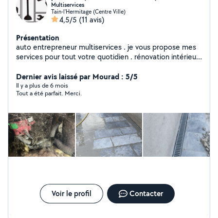
Multiservices
Tain-l'Hermitage (Centre Ville)
4,5/5
(11 avis)
Présentation
auto entrepreneur multiservices . je vous propose mes
services pour tout votre quotidien . rénovation intérieur
extérieur peinture tapisserie parquet . jardinage (
tondre tailler les haies les arbres ) entretient pierre
Dernier avis laissé par Mourad : 5/5
tombale , maçonnerie , débarras maison grenier cave .
Il y a plus de 6 mois
Tout a été parfait. Merci.
et pleins d'autres choses .
Voir le profil
Contacter