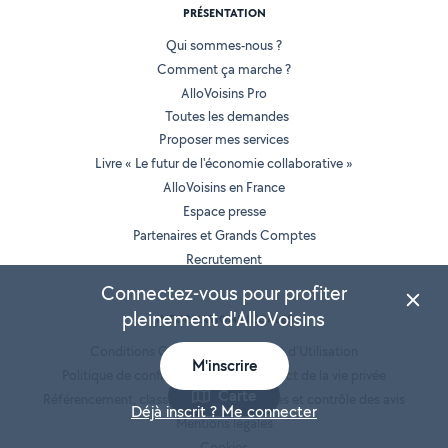
PRÉSENTATION
Qui sommes-nous ?
Comment ça marche ?
AlloVoisins Pro
Toutes les demandes
Proposer mes services
Livre « Le futur de l'économie collaborative »
AlloVoisins en France
Espace presse
Partenaires et Grands Comptes
Recrutement
Connectez-vous pour profiter
pleinement d'AlloVoisins
INFORMATIONS LÉGALES
Conditions Générales de Vente et d'Utilisation
M'inscrire
Politique de confidentialité et de respect de la vie privée
Carte
Référencement, classement des annonces et contrôle des avis
Déjà inscrit ? Me connecter
Mentions légales
Cookies