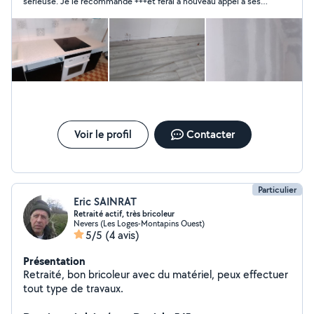
sérieuse. Je le recommande +++et ferai à nouveau appel à ses
services si besoin.
Voir le profil
Contacter
Particulier
Eric SAINRAT
Retraité actif, très bricoleur
Nevers (Les Loges-Montapins Ouest)
5/5
(4 avis)
Présentation
Retraité, bon bricoleur avec du matériel, peux effectuer
tout type de travaux.