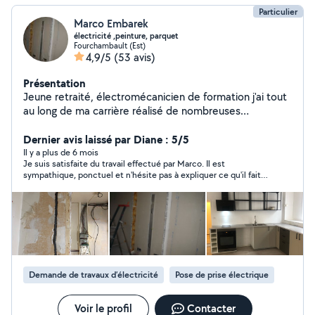
Particulier
Marco Embarek
électricité ,peinture, parquet
Fourchambault (Est)
4,9/5
(53 avis)
Présentation
Jeune retraité, électromécanicien de formation j'ai tout
au long de ma carrière réalisé de nombreuses
interventions en France et à l'étranger comme
technicien SAV j'ai participé à des projets entreprises et
Dernier avis laissé par Diane : 5/5
aussi gérant d'entreprise.Maintenant je propose mes
Il y a plus de 6 mois
Je suis satisfaite du travail effectué par Marco. Il est
services et expériences en bricolage et petits travaux,
sympathique, ponctuel et n'hésite pas à expliquer ce qu'il fait.
électricité, peinture,montage de meubles, parquet
Je n'hésiterai pas à refaire appel à lui si besoin.
flottant etc .
Demande de travaux d’électricité
Pose de prise électrique
Voir le profil
Contacter