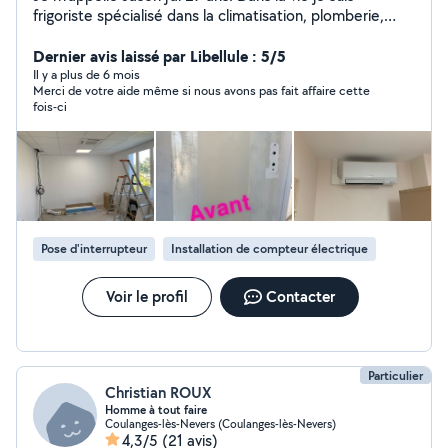
frigoriste spécialisé dans la climatisation, plomberie,
électricité, et rénovation. J'aime bien m'investir dans ce
que je fais et surtout faire un travail propre et soigné.
Dernier avis laissé par Libellule : 5/5
Il y a plus de 6 mois
Merci de votre aide même si nous avons pas fait affaire cette
fois-ci
Pose d'interrupteur
Installation de compteur électrique
Voir le profil
Contacter
Particulier
Christian ROUX
Homme à tout faire
Coulanges-lès-Nevers (Coulanges-lès-Nevers)
4,3/5
(21 avis)