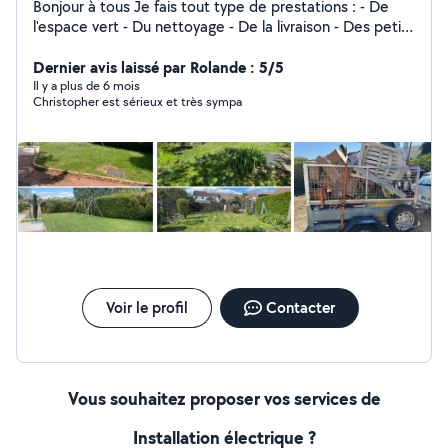
Bonjour à tous Je fais tout type de prestations : - De
l'espace vert - Du nettoyage - De la livraison - Des petits
bricolages - je possède plusieurs types de remorque (
plateau moto , plateau , benne ) - et plein d'autres :-)
Dernier avis laissé par Rolande : 5/5
N'hésitez pas à venir demander Je loue aussi de
Il y a plus de 6 mois
Christopher est sérieux et très sympa
l'outillage Et tireuse à bière , machine à glaçons , Barnum
et autres Cordialement N'hésitez pas à aller voir les
photos de mes prestations
Voir le profil
Contacter
Vous souhaitez proposer vos services de
Installation électrique ?