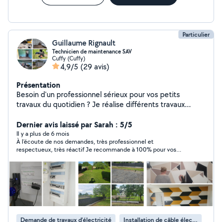
Particulier
Guillaume Rignault
Technicien de maintenance SAV
Cuffy (Cuffy)
4,9/5
(29 avis)
Présentation
Besoin d'un professionnel sérieux pour vos petits
travaux du quotidien ? Je réalise différents travaux
intérieur et extérieur, avec soin et précision. _ Petite
plomberie _ Petite électricité/ dépannage _ Montage de
Dernier avis laissé par Sarah : 5/5
meubles / pose cuisine _ Travaux intérieur ( peinture,
Il y a plus de 6 mois
À l’écoute de nos demandes, très professionnel et
placo, finissions...) _ Réparations électroménager _
respectueux, très réactif Je recommande à 100% pour vos
Diagnostic et dépannage ( compresseur, équipement...)
travaux d’électricités ou autres travaux !
Travail soigné, conseils adaptés et solutions au cas par
cas. Disponible en fonction de vos besoins et de nos
disponibilités respectives. Secteur: Cuffy , Nevers et
alentours. N'hésitez pas a me contacter pour en
discuter
Demande de travaux d’électricité
Installation de câble électrique