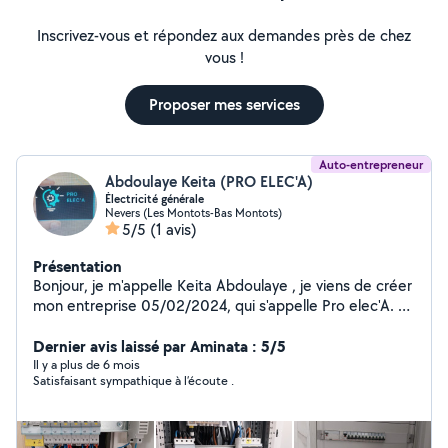
Inscrivez-vous et répondez aux demandes près de chez
vous !
Proposer mes services
Auto-entrepreneur
Abdoulaye Keita (PRO ELEC'A)
Électricité générale
Nevers (Les Montots-Bas Montots)
5/5
(1 avis)
Présentation
Bonjour, je m'appelle Keita Abdoulaye , je viens de créer
mon entreprise 05/02/2024, qui s'appelle Pro elec'A. Je
suis diplômé en BEP, BAC , BTS. Je travaille dans les
maison individuelles, le bâtiment, tertiaire, industriel etc,
Dernier avis laissé par Aminata : 5/5
je suis à votre disponibilité à tout moment !
Il y a plus de 6 mois
Satisfaisant sympathique à l’écoute .