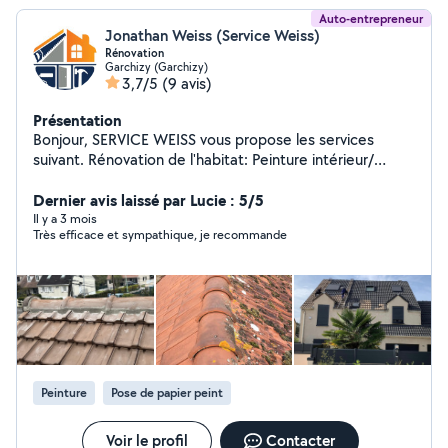
Auto-entrepreneur
Jonathan Weiss (Service Weiss)
Rénovation
Garchizy (Garchizy)
3,7/5
(9 avis)
Présentation
Bonjour, SERVICE WEISS vous propose les services
suivant. Rénovation de l'habitat: Peinture intérieur/
extérieur Peinture façades,pignons, boiseries,
ferronneries, volets,toiture .. Nettoyage toiture,
Dernier avis laissé par Lucie : 5/5
dallages, pignons,façades,mur, terrasse... Nettoyages
Il y a 3 mois
Très efficace et sympathique, je recommande
part pulvérisations, sans haute pression Demoussage
Petit travaux de maçonnerie, etc... Pose bardage,
dessous de toit PVC Recherches de fuite toiture
Changement de tuiles Réparation faîtière cheminée
solin ... Petite couverture Devis et déplacement gratuit
sans engagement. Tout prestation avec assurance.
Toute vérification de toitures, échantillons de produits
nettoyant utilisé est gratuit et sans engagement
Peinture
Pose de papier peint
Voir le profil
Contacter