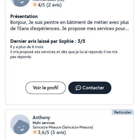
4/5
(2 avis)
Présentation
Bonjour, Je suis peintre en bâtiment de métier avec plus
de 15ans d'expériences. Je propose mes services pour
tous vos travaux intérieur et extérieur.
Peinture,decoration,enduit ,pose de papier peint,toile
Dernier avis laissé par Sophie : 3/5
de verre etc... Travail soigné Je dispose de tout le
Il y a plus de 6 mois
il m'a proposé ses services et dès que je lui.ai repondu il ne m'a
matériel nécessaire
pas répondu
Voir le profil
Contacter
Particulier
Anthony
Multi services
Saincaize-Meauce (Saincaize-Meauce)
3,6/5
(5 avis)