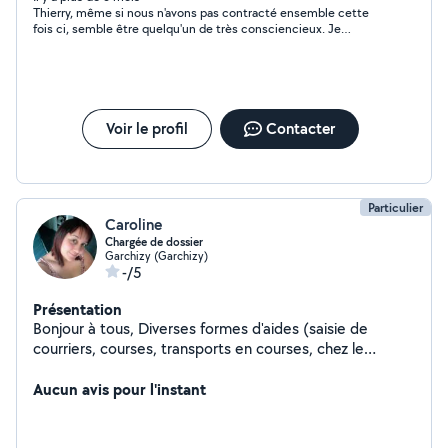
Thierry, même si nous n'avons pas contracté ensemble cette
fois ci, semble être quelqu'un de très consciencieux. Je
recommande et garde ses coordonnées précieusement dans
mon répertoire
Voir le profil
Contacter
Particulier
Caroline
Chargée de dossier
Garchizy (Garchizy)
-/5
Présentation
Bonjour à tous, Diverses formes d'aides (saisie de
courriers, courses, transports en courses, chez le
médecin etc), aide aux organisations de soirées
(courses, livraison, mise en place), etc, j'aime rendre
Aucun avis pour l'instant
service