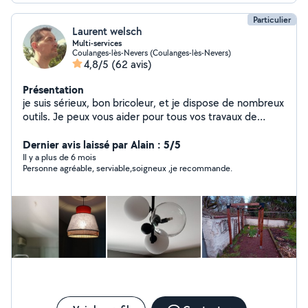
Particulier
Laurent welsch
Multi-services
Coulanges-lès-Nevers (Coulanges-lès-Nevers)
4,8/5
(62 avis)
Présentation
je suis sérieux, bon bricoleur, et je dispose de nombreux
outils. Je peux vous aider pour tous vos travaux de
jardinage( tonte, débroussaillage,taille de
haie..),nettoyage (karcher),petit bricolage en tout
Dernier avis laissé par Alain : 5/5
genre,montage de meuble, manutention et
Il y a plus de 6 mois
Personne agréable, serviable,soigneux ,je recommande.
déchetterie(remorque) N'hésitez pas à me
contacter.Cesu possible Malheureusement je ne peux
pas toujours répondre sans abonnement laisser votre
numéro.