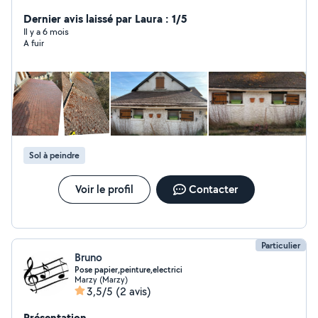
couverture du toit -réaliser l'isolation et l'étanchéité de
la toiture -poser des gouttières -réaliser le montage de
Dernier avis laissé par Laura : 1/5
tuiles photovoltaïques -nettoyage de vos façades /
Il y a 6 mois
A fuir
murets ect ainsi que -la tonte de vos jardin , de tailler
votre haie -Couper vos arbres
Sol à peindre
Voir le profil
Contacter
Particulier
Bruno
Pose papier,peinture,electrici
Marzy (Marzy)
3,5/5
(2 avis)
Présentation