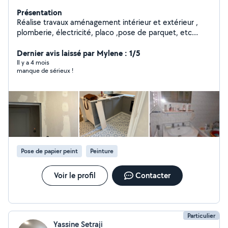
Présentation
Réalise travaux aménagement intérieur et extérieur ,
plomberie, électricité, placo ,pose de parquet, etc
Disponible journée et week-end. Pour plus de
renseignements me contacter
Dernier avis laissé par Mylene : 1/5
Il y a 4 mois
manque de sérieux !
Pose de papier peint
Peinture
Voir le profil
Contacter
Particulier
Yassine Setraji