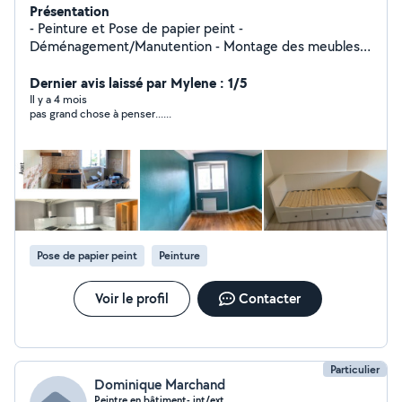
Présentation
- Peinture et Pose de papier peint -
Déménagement/Manutention - Montage des meubles -
Pose Cuisine - Débarras encombrants J'accepte les
Paiement CESU ( Chèque emploi service universel )
Dernier avis laissé par Mylene : 1/5
Il y a 4 mois
pas grand chose à penser......
Pose de papier peint
Peinture
Voir le profil
Contacter
Particulier
Dominique Marchand
Peintre en bâtiment- int/ext