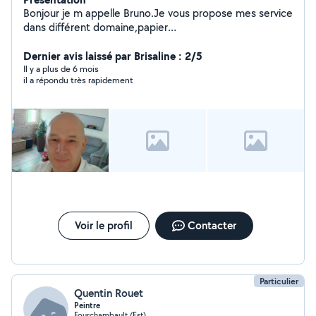
Bonjour je m appelle Bruno.Je vous propose mes service
dans différent domaine,papier
peint,peinture,électricité,montage meuble,etc.....bonne
journée
Dernier avis laissé par Brisaline : 2/5
Il y a plus de 6 mois
il a répondu très rapidement
Voir le profil
Contacter
Particulier
Quentin Rouet
Peintre
Fourchambault (Est)