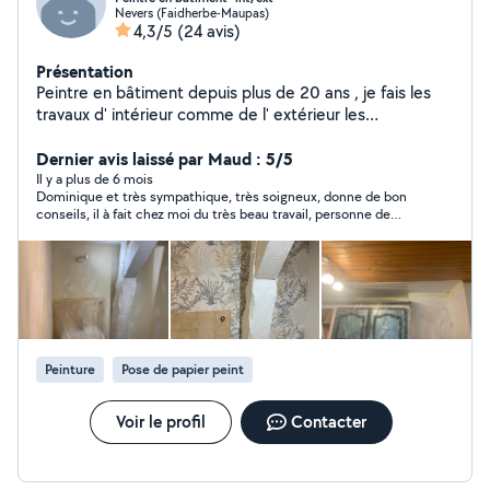
Nevers (Faidherbe-Maupas)
4,3/5
(24 avis)
Présentation
Peintre en bâtiment depuis plus de 20 ans , je fais les
travaux d' intérieur comme de l' extérieur les
préparations de supports à la finition du sol au plafond .
Je suis applicateur de peinture sur tous supports , je
Dernier avis laissé par Maud : 5/5
pose les revêtements muraux papiers peint et fibre de
Il y a plus de 6 mois
Dominique et très sympathique, très soigneux, donne de bon
verre à peindre et pose de revêtements de sol pvc et
conseils, il à fait chez moi du très beau travail, personne de
moquettes . Je fais de la peinture de sol intérieur
confiance je vous recommande à 100% et je suis très satisfaite
/extérieur époxy et polyuréthane, J' interviens sur les
. Il à refait la façade et les volets. je vous remercie encore
supports abimés suite aux dégats des eaux Je fais du
d'avoir contribué à la réussite de se beau projet.
traitement de façade du nettoyage à la finition en
peinture et propose les solutions techniques pour les
différents supports à traiter.
Peinture
Pose de papier peint
Voir le profil
Contacter