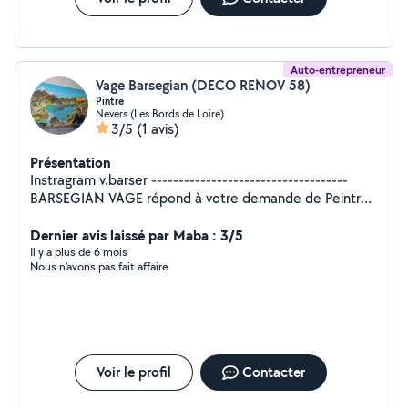
Auto-entrepreneur
Vage Barsegian (DECO RENOV 58)
Pintre
Nevers (Les Bords de Loire)
3/5
(1 avis)
Présentation
Instragram v.barser ֊֊֊֊֊֊֊֊֊֊֊֊֊֊֊֊֊֊֊֊֊֊֊֊֊֊֊֊֊֊֊֊֊֊֊֊
BARSEGIAN VAGE répond à votre demande de Peintre
à Nevers et ses alentours. A votre écoute pour vous
accompagner dans vos projets de Peinture intérieur,
Dernier avis laissé par Maba : 3/5
Peinture extérieure (façade, balcon...), Papier peint,
Il y a plus de 6 mois
Nous n'avons pas fait affaire
Peinture décorative. Entrez en contact avec
BARSEGIAN VAGE pour discuter de vos besoins et
obtenir un devis.
Voir le profil
Contacter