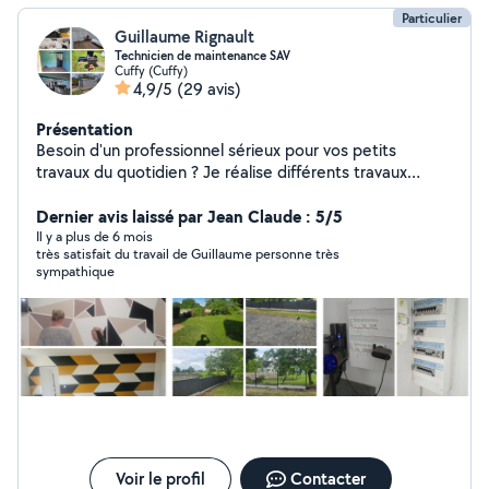
Particulier
Guillaume Rignault
Technicien de maintenance SAV
Cuffy (Cuffy)
4,9/5
(29 avis)
Présentation
Besoin d'un professionnel sérieux pour vos petits
travaux du quotidien ? Je réalise différents travaux
intérieur et extérieur, avec soin et précision. _ Petite
plomberie _ Petite électricité/ dépannage _ Montage de
Dernier avis laissé par Jean Claude : 5/5
meubles / pose cuisine _ Travaux intérieur ( peinture,
Il y a plus de 6 mois
très satisfait du travail de Guillaume personne très
placo, finissions...) _ Réparations électroménager _
sympathique
Diagnostic et dépannage ( compresseur, équipement...)
Travail soigné, conseils adaptés et solutions au cas par
cas. Disponible en fonction de vos besoins et de nos
disponibilités respectives. Secteur: Cuffy , Nevers et
alentours. N'hésitez pas a me contacter pour en
discuter
Voir le profil
Contacter