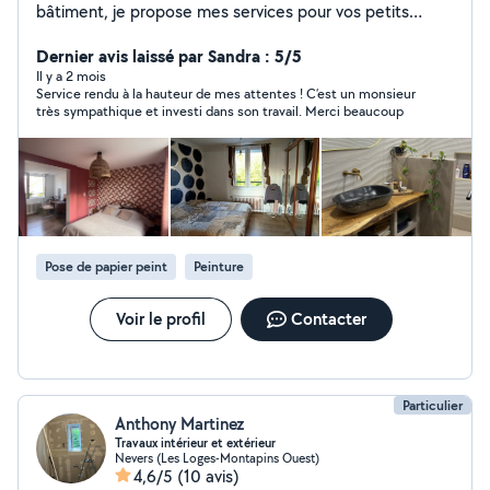
bâtiment, je propose mes services pour vos petits
travaux d'intérieur et d'extérieur. Sérieux, polyvalent et
soigneux, je peux intervenir pour des travaux de placo,
Dernier avis laissé par Sandra : 5/5
enduits, finitions, mais aussi pour divers petits chantiers
Il y a 2 mois
Service rendu à la hauteur de mes attentes ! C’est un monsieur
et dépannages. Je dispose d'un camion, ce qui me
très sympathique et investi dans son travail. Merci beaucoup
permet de me déplacer facilement et d'assurer
l'évacuation ou le transport de matériaux si besoin.
Disponible pour des missions ponctuelles ou régulières,
je m'adapte à vos besoins avec efficacité et
professionnalisme. Au plaisir.
Pose de papier peint
Peinture
Voir le profil
Contacter
Particulier
Anthony Martinez
Travaux intérieur et extérieur
Nevers (Les Loges-Montapins Ouest)
4,6/5
(10 avis)