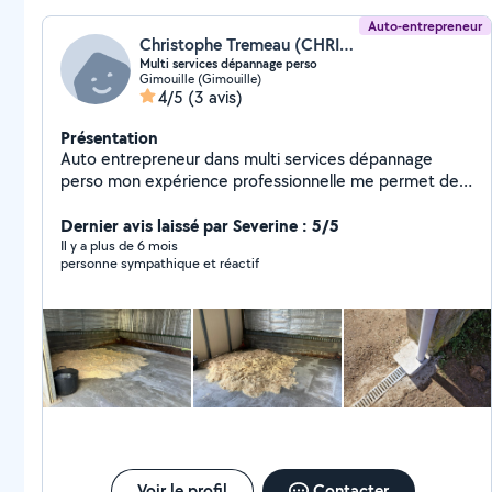
Auto-entrepreneur
Christophe Tremeau (CHRIS MULTI-SERVICES DEPANNAGES)
Multi services dépannage perso
Gimouille (Gimouille)
4/5
(3 avis)
Présentation
Auto entrepreneur dans multi services dépannage
perso mon expérience professionnelle me permet de
travailler dans plusieurs domaines travaille contentieux
et soigner
Dernier avis laissé par Severine : 5/5
Il y a plus de 6 mois
personne sympathique et réactif
Voir le profil
Contacter