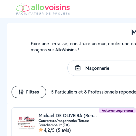
M
Faire une terrasse, construire un mur, couler une da
maçons sur AlloVoisins !
Filtres
5 Particuliers et 8 Professionnels répond
Auto-entrepreneur
Mickael DE OLIVEIRA (Renov-bat.entreprise)
Couverture/maçonnerie/ Terrass
Fourchambault (Est)
4,2/5
(5 avis)