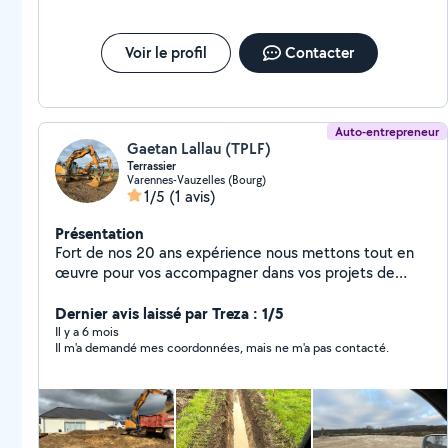
Voir le profil
Contacter
Auto-entrepreneur
Gaetan Lallau (TPLF)
Terrassier
Varennes-Vauzelles (Bourg)
1/5
(1 avis)
Présentation
Fort de nos 20 ans expérience nous mettons tout en
œuvre pour vos accompagner dans vos projets de
terrassement ,assainissement ,réalisation de cours
,démolition ,piscine ect.
Dernier avis laissé par Treza : 1/5
Il y a 6 mois
Il m'a demandé mes coordonnées, mais ne m'a pas contacté.