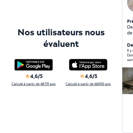
Pr
Dan
Nos utilisateurs nous
de
évaluent
De
Il 
Dom
rem
Com
mod
4,6/5
4,6/5
Calculé à partir de 48731 avis
Calculé à partir de 66000 avis