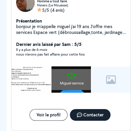
Homme a tout faire
Nevers (Le Mouesse)
5/5
(4 avis)
Présentation
bonjour je m'appelle miguel j'ai 19 ans J'offre mes
services Espace vert (débroussaillage,tonte, jardinage)
Peinture (portail, portillon, barrière, intérieur maison)
ect... Si besoin venez me contacter je réponds à toute
Dernier avis laissé par Sam : 5/5
vos questions Mets tarif son raisonnable Je suis a votre
Il y a plus de 6 mois
nous n'avons pas fait affaire pour cette fois
entière disposition
Voir le profil
Contacter