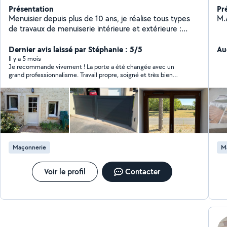
Présentation
Pr
Menuisier depuis plus de 10 ans, je réalise tous types
M.
de travaux de menuiserie intérieure et extérieure :
portes, fenêtres, volets, terrasses, clôtures, etc.
J'interviens aussi dans la rénovation globale intérieure :
Dernier avis laissé par Stéphanie : 5/5
Au
pose de sol, isolation, aménagement, finitions
Il y a 5 mois
Je recommande vivement ! La porte a été changée avec un
soignées. Sérieux, ponctuel et à l'écoute, je garantis un
grand professionnalisme. Travail propre, soigné et très bien
travail propre et durable. N'hésitez pas à me contacter
réalisé. On voit tout de suite l’expérience et le souci du détail.
pour vos projets, petits ou grands.
En plus d’être efficace, la personne est ponctuelle,
respectueuse et très agréable. C’est rassurant de tomber sur
quelqu’un d’aussi sérieux et compétent. Merci encore pour ce
superbe travail, je referai appel à vous sans hésiter !
Maçonnerie
M
Voir le profil
Contacter