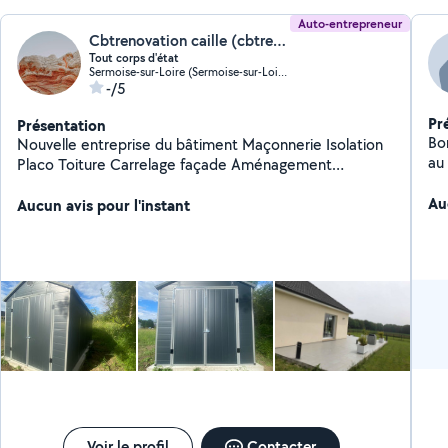
Auto-entrepreneur
Cbtrenovation caille (cbtrenovation)
Tout corps d'état
Sermoise-sur-Loire (Sermoise-sur-Loire)
-/5
Pr
Présentation
Bo
Nouvelle entreprise du bâtiment Maçonnerie Isolation
au
Placo Toiture Carrelage façade Aménagement
so
extérieur
Au
Aucun avis pour l'instant
Voir le profil
Contacter