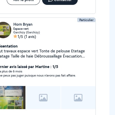
Particulier
Horn Bryan
Espace vert
Garchizy (Garchizy)
1/5
(1 avis)
ésentation
travaux espace vert Tonte de pelouse Etetage
tage Taille de haie Débroussaillage Évacuation
étaux Travaille de qualité et soigné Devis gratuis
t Je fait également Récup ferraille Et tous
nier avis laissé par Martine : 1/5
e de métaux Cuivre,zinc,inox....
y a plus de 6 mois
ne peux pas juger puisque nous n'avons pas fait affaire.