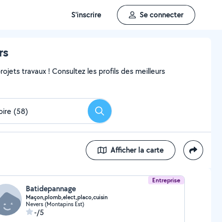
S'inscrire
Se connecter
rs
ojets travaux ! Consultez les profils des meilleurs
Rechercher
Afficher la carte
Entreprise
Batidepannage
Maçon,plomb,elect,placo,cuisin
Nevers (Montapins Est)
-/5