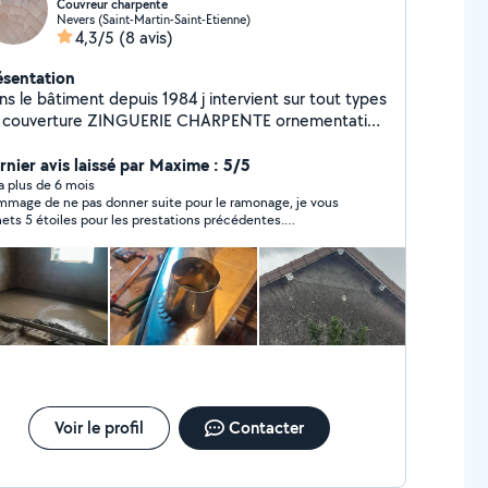
Couvreur charpente
Nevers (Saint-Martin-Saint-Etienne)
4,3/5
(8 avis)
ésentation
s le bâtiment depuis 1984 j intervient sur tout types
 couverture ZINGUERIE CHARPENTE ornementation
patrimoine ancien Merci et à bientôt
rnier avis laissé par Maxime : 5/5
y a plus de 6 mois
mage de ne pas donner suite pour le ramonage, je vous
ets 5 étoiles pour les prestations précédentes.
mentaire remodifié par moi même, ma maman ayant
ifié la note que j'avais mise car déçue)
Voir le profil
Contacter