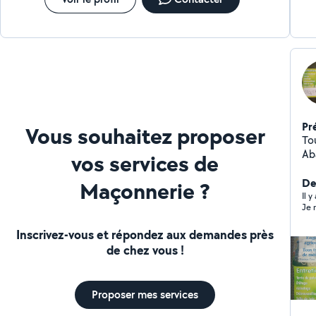
Pr
Vous souhaitez proposer
Tout 
Aba
vos services de
vég
Terrassemen
Der
Maçonnerie ?
typ
Il 
Je 
Inscrivez-vous et répondez aux demandes près
de chez vous !
Proposer mes services