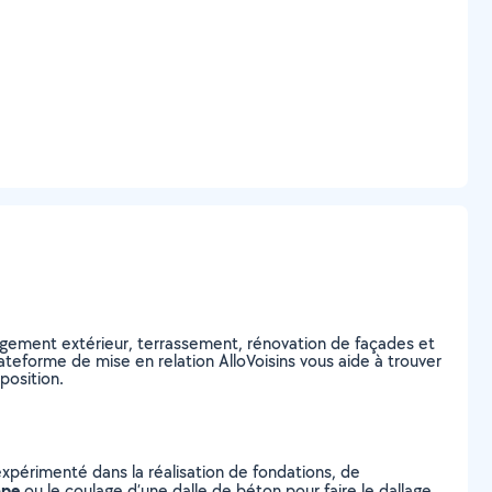
ement extérieur, terrassement, rénovation de façades et
ateforme de mise en relation AlloVoisins vous aide à trouver
position.
expérimenté dans la réalisation de fondations, de
ape
ou le coulage d’une dalle de béton pour faire le dallage