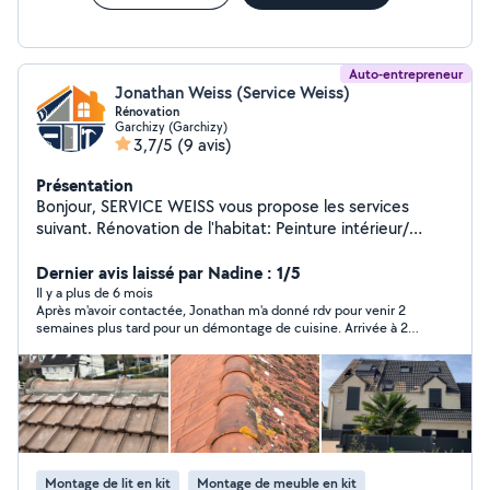
Auto-entrepreneur
Jonathan Weiss (Service Weiss)
Rénovation
Garchizy (Garchizy)
3,7/5
(9 avis)
Présentation
Bonjour, SERVICE WEISS vous propose les services
suivant. Rénovation de l'habitat: Peinture intérieur/
extérieur Peinture façades,pignons, boiseries,
ferronneries, volets,toiture .. Nettoyage toiture,
Dernier avis laissé par Nadine : 1/5
dallages, pignons,façades,mur, terrasse... Nettoyages
Il y a plus de 6 mois
Après m'avoir contactée, Jonathan m'a donné rdv pour venir 2
part pulvérisations, sans haute pression Demoussage
semaines plus tard pour un démontage de cuisine. Arrivée à 2
Petit travaux de maçonnerie, etc... Pose bardage,
jours du therme, il s'est décommandé car il avait changé d'avis
dessous de toit PVC Recherches de fuite toiture
me laissant très contrariée et très embarrassée car j'avais
Changement de tuiles Réparation faîtière cheminée
refusé toutes les autres personnes qui m'avaient contacté.
Attention à vous lorsque cette personne vous contacte!!!!
solin ... Petite couverture Devis et déplacement gratuit
sans engagement. Tout prestation avec assurance.
Toute vérification de toitures, échantillons de produits
nettoyant utilisé est gratuit et sans engagement
Montage de lit en kit
Montage de meuble en kit