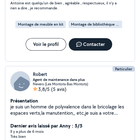
Antoine est quelqu'un de bien , agréable , respectueux, il n'y a
rien a dire , je recommande.
Montage de meuble en kit
Montage de bibliothèque en kit
Voir le profil
Contacter
Particulier
Robert
Agent de maintenance dans plus
Nevers (Les Montots-Bas Montots)
3,8/5
(5 avis)
Présentation
je suis un homme de polyvalence dans le bricolage les
espaces verts,la manutention,, etc,je suis a votre
service si vous besoin et je suis une personne avec qui
on peut s'arranger.
Dernier avis laissé par Anny : 5/5
Il y a plus de 6 mois
Très bien