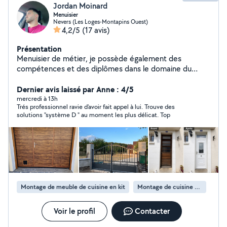
Jordan Moinard
Menuisier
Nevers (Les Loges-Montapins Ouest)
4,2/5
(17 avis)
Présentation
Menuisier de métier, je possède également des
compétences et des diplômes dans le domaine du
paysage. Je réalise la pose de fenêtres, portails, portes
de garage et volets roulants, ainsi que l'entretien et
Dernier avis laissé par Anne : 4/5
l'aménagement extérieur (création de massifs, tonte,
mercredi à 13h
Trés professionnel ravie d'avoir fait appel à lui. Trouve des
taille d'arbres et d'arbustes). Très manuel, minutieux et
solutions "système D " au moment les plus délicat. Top
sérieux, je m'engage à fournir un travail propre et soigné.
Montage de meuble de cuisine en kit
Montage de cuisine en kit
Voir le profil
Contacter