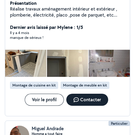
Présentation
Réalise travaux aménagement intérieur et extérieur ,
plomberie, électricité, placo ,pose de parquet, etc
Disponible journée et week-end. Pour plus de
renseignements me contacter
Dernier avis laissé par Mylene : 1/5
Il y a 4 mois
manque de sérieux !
Montage de cuisine en kit
Montage de meuble en kit
Voir le profil
Contacter
Particulier
Miguel Andrade
Homme a tout faire