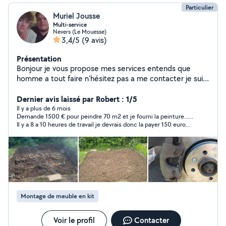
Particulier
Muriel Jousse
Multi-service
Nevers (Le Mouesse)
3,4/5
(9 avis)
Présentation
Bonjour je vous propose mes services entends que
homme a tout faire n'hésitez pas a me contacter je suis
a votre service si besoin
Dernier avis laissé par Robert : 1/5
Il y a plus de 6 mois
Demande 1500 € pour peindre 70 m2 et je fourni la peinture......
Il y a 8 a 10 heures de travail je devrais donc la payer 150 euros
de l'heure, bien plus cher que mon Medecin...Pour moi , c'est
une tentative d'arnaque!
Montage de meuble en kit
Voir le profil
Contacter