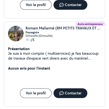
Voir le profil
Contacter
Auto-entrepreneur
Romain Mallarmé (RM PETITS TRAVAUX ET SERVICES)
Paysagiste
Gimouille (Gimouille)
-/5
Présentation
Je suis à mon compte ( multiservices) je fais beaucoup
de travaux d'espace vert divers avec du matériel
spécialisé si besoins et quelques travaux d'intérieur. Je
suis expérimenté dans le bricolage qui est une de mes
Aucun avis pour l'instant
passions
Voir le profil
Contacter