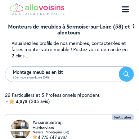
Monteurs de meubles à Sermoise-sur-Loire (58) et
alentours
Visualisez les profils de nos membres, contactez-les et
faites monter votre meuble ! Postez votre demande en
2 clics...
Montage meubles en kit
Reche
à Sermoise-sur-Loire (58)
22 Particuliers et 5 Professionnels répondent
-
4,5/5
(285 avis)
Particulier
Yassine Setraji
Multiservices
Nevers (Montapins Est)
4,7/5
(47 avis)