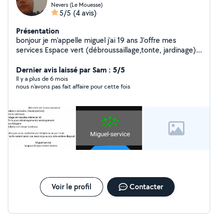
Nevers (Le Mouesse)
5/5
(4 avis)
Présentation
bonjour je m'appelle miguel j'ai 19 ans J'offre mes
services Espace vert (débroussaillage,tonte, jardinage)
Peinture (portail, portillon, barrière, intérieur maison)
ect... Si besoin venez me contacter je réponds à toute
Dernier avis laissé par Sam : 5/5
vos questions Mets tarif son raisonnable Je suis a votre
Il y a plus de 6 mois
nous n'avons pas fait affaire pour cette fois
entière disposition
Voir le profil
Contacter