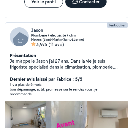
Voir le profil
Contacter
Particulier
Jason
Plomberie / électricité / clim
Nevers (Saint-Martin-Saint-Etienne)
3,9/5
(11 avis)
Présentation
Je m'appelle Jason j'ai 27 ans. Dans la vie je suis
frigoriste spécialisé dans la climatisation, plomberie,
électricité, et rénovation. J'aime bien m'investir dans ce
que je fais et surtout faire un travail propre et soigné.
Dernier avis laissé par Fabrice : 5/5
Il y a plus de 6 mois
bon dépannage, actif, promesse sur le rendez vous. je
recommande.