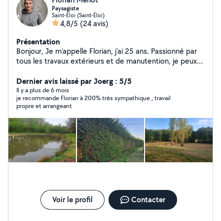
Paysagiste
Saint-Éloi (Saint-Éloi)
4,8/5
(24 avis)
Présentation
Bonjour, Je m'appelle Florian, j'ai 25 ans. Passionné par
tous les travaux extérieurs et de manutention, je peux
vous venir en aide pour : - tonte - débrousaillage - taille
de haie - ramassage de déchets verts - tronçonnage -
Dernier avis laissé par Joerg : 5/5
création de votre extérieur ( bassin, enclos) De plus,
Il y a plus de 6 mois
je recommande Florian à 200% très sympathique , travail
j'apprécie tout particulièrement le bricolage et la
propre et arrangeant
mécanique ainsi je peux vous aider pour : - montage de
meuble - travaux intérieurs - mécanique ( plaquette de
frein, vidange, crevaison, nettoyage voiture ). Je suis
équipé pour toute ces tâches et je possède une
remorque. Je suis souriant, disponible et je fais toujours
de mon mieux. Au plaisir de vous aider !
Voir le profil
Contacter