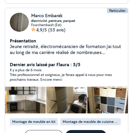
Particulier
Marco Embarek
électricité ,peinture, parquet
Fourchambault (Est)
4,9/5
(53 avis)
Présentation
Jeune retraité, électromécanicien de formation j'ai tout
au long de ma carrière réalisé de nombreuses
interventions en France et à l'étranger comme
technicien SAV j'ai participé à des projets entreprises et
Dernier avis laissé par Flaura : 5/5
aussi gérant d'entreprise.Maintenant je propose mes
Il y a plus de 6 mois
Très professionnel et soigneux, je ferais appel à vous pour mes
services et expériences en bricolage et petits travaux,
prochains travaux. Encore merci
électricité, peinture,montage de meubles, parquet
flottant etc .
Montage de meuble en kit
Montage de meuble de cuisine en kit