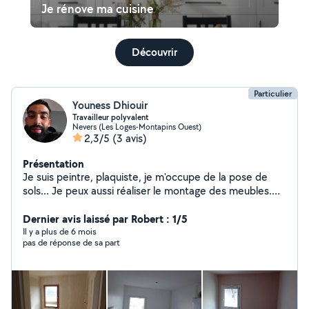
Je rénove ma cuisine
Découvrir
Particulier
Youness Dhiouir
Travailleur polyvalent
Nevers (Les Loges-Montapins Ouest)
2,3/5
(3 avis)
Présentation
Je suis peintre, plaquiste, je m'occupe de la pose de
sols... Je peux aussi réaliser le montage des meubles.
Très consciencieux de mon travail, je réponds
rapidement à votre demande.
Dernier avis laissé par Robert : 1/5
Il y a plus de 6 mois
pas de réponse de sa part