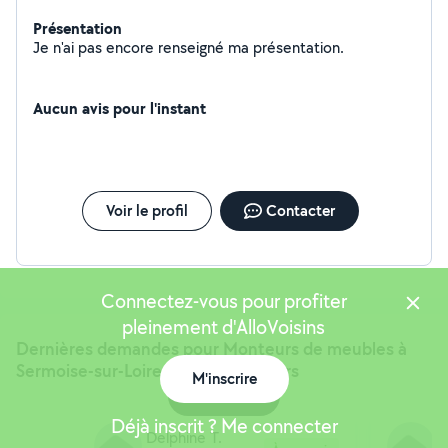
Présentation
Je n'ai pas encore renseigné ma présentation.
Aucun avis pour l'instant
Voir le profil
Contacter
Connectez-vous pour profiter
pleinement d'AlloVoisins
Dernières demandes pour Monteurs de meubles à
Sermoise-sur-Loire (58) et alentours
M'inscrire
Carte
Déjà inscrit ? Me connecter
Delphine T.
D