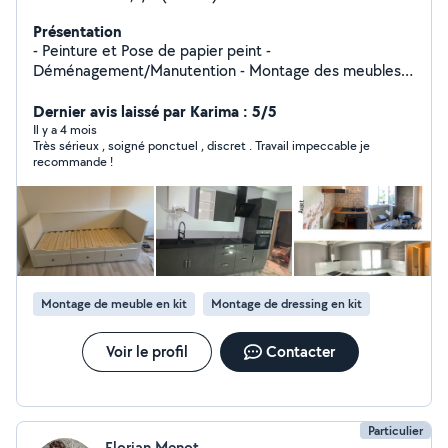
Présentation
- Peinture et Pose de papier peint -
Déménagement/Manutention - Montage des meubles -
Pose Cuisine - Débarras encombrants J'accepte les
Paiement CESU ( Chèque emploi service universel )
Dernier avis laissé par Karima : 5/5
Il y a 4 mois
Très sérieux , soigné ponctuel , discret . Travail impeccable je
recommande !
Montage de meuble en kit
Montage de dressing en kit
Voir le profil
Contacter
Particulier
Florian Menot