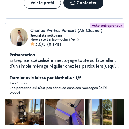
Voir le profil
Contacter
Auto-entrepreneur
Charles-Pyrrhus Ponsart (AB Cleaner)
Spécialiste nettoyage
Nevers (Le Banlay-Moulin à Vent)
3,6/5
(8 avis)
Présentation
Entreprise spécialisé en nettoyage toute surface allant
d'un simple ménage régulier chez les particuliers jusqu'au
lavage à grande eau intérieur/extérieur. Je prend
également en charge les services d'aide à la personne.
Dernier avis laissé par Nathalie : 1/5
Les tarifs seront fais sur devis, prévoir environ 2/3j
Il y a 1 mois
une personne qui n'est pas sérieuse dans ses messages Je l'ai
d'attente entre la prise de rdv et le rdv
bloqué