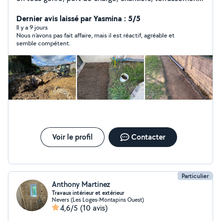
avec pelle hydrolique, déménagement, livraison de petit
colis ect Ponctuel, minutieux et travailleur.
Dernier avis laissé par Yasmina : 5/5
Il y a 9 jours
Nous n'avons pas fait affaire, mais il est réactif, agréable et
semble compétent.
Voir le profil
Contacter
Particulier
Anthony Martinez
Travaux intérieur et extérieur
Nevers (Les Loges-Montapins Ouest)
4,6/5
(10 avis)