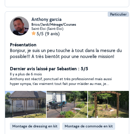
Particulier
Anthony garcia
Brico/Jardi/Ménage/Courses
Saint-Éloi (Saint-Éloi)
5/5
(9 avis)
Présentation
Bonjour, je suis un peu touche à tout dans la mesure du
possible!!! A très bientôt pour une nouvelle mission!
Dernier avis laissé par Sebastien : 5/5
Il y a plus de 6 mois
Anthony est réactif, ponctuel et très professionnel mais aussi
hyper sympa, t’as vraiment tout fait pour m’aider au max, je
recommande à 100%, et au besoin je referais appel à toi encore
merci pour tout 💪🏼💪🏼
Montage de dressing en kit
Montage de commode en kit