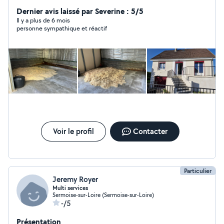
dans plusieurs domaines travaille contentieux et soigner
Dernier avis laissé par Severine : 5/5
Il y a plus de 6 mois
personne sympathique et réactif
Voir le profil
Contacter
Particulier
Jeremy Royer
Multi services
Sermoise-sur-Loire (Sermoise-sur-Loire)
-/5
Présentation