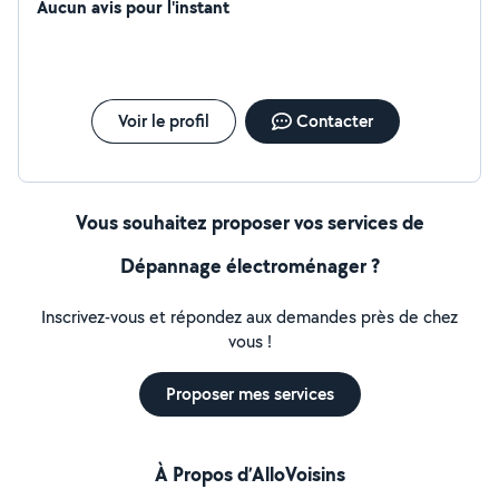
suis expérimenté dans le bricolage qui est une de mes
Aucun avis pour l'instant
passions
Voir le profil
Contacter
Vous souhaitez proposer vos services de
Dépannage électroménager ?
Inscrivez-vous et répondez aux demandes près de chez
vous !
Proposer mes services
À Propos d’AlloVoisins