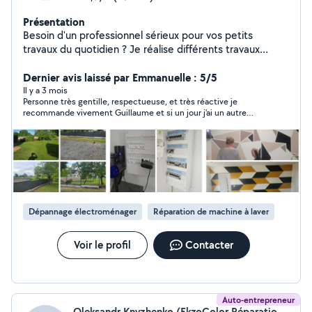
Présentation
Besoin d'un professionnel sérieux pour vos petits
travaux du quotidien ? Je réalise différents travaux
intérieur et extérieur, avec soin et précision. _ Petite
plomberie _ Petite électricité/ dépannage _ Montage de
Dernier avis laissé par Emmanuelle : 5/5
meubles / pose cuisine _ Travaux intérieur ( peinture,
Il y a 3 mois
Personne très gentille, respectueuse, et très réactive je
placo, finissions...) _ Réparations électroménager _
recommande vivement Guillaume et si un jour j'ai un autre
Diagnostic et dépannage ( compresseur, équipement...)
souci je ferai appel à lui. Un très grand merci pour la réparation
Travail soigné, conseils adaptés et solutions au cas par
de mon percolateur
cas. Disponible en fonction de vos besoins et de nos
disponibilités respectives. Secteur: Cuffy , Nevers et
alentours. N'hésitez pas a me contacter pour en
discuter
Dépannage électroménager
Réparation de machine à laver
Voir le profil
Contacter
Auto-entrepreneur
Oleksandr Knyzhenko (EkzoColor Réparations)