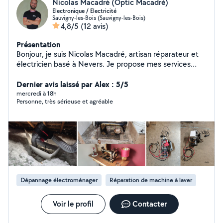
Nicolas Macadré (Optic Macadré)
Electronique / Electricité
Sauvigny-les-Bois (Sauvigny-les-Bois)
4,8/5
(12 avis)
Présentation
Bonjour, je suis Nicolas Macadré, artisan réparateur et
électricien basé à Nevers. Je propose mes services
pour la réparation et le dépannage d'appareils
électroménagers et électroniques : lave-linge, lave-
Dernier avis laissé par Alex : 5/5
vaisselle, sèche-linge, four, plaques de cuisson,
mercredi à 18h
Personne, très sérieuse et agréable
réfrigérateur, congélateur, télévision, ordinateur, petit
électroménager, outillage électroportatif, etc. Je réalise
également vos travaux d'électricité dans la maison :
recherche de panne, dépannage électrique,
remplacement de prises, interrupteurs, luminaires ou
tableaux électriques, ajout de circuits, rénovation et
installations électriques neuves. Je peux aussi intervenir
pour différents petits travaux, montages, installations et
Dépannage électroménager
Réparation de machine à laver
réparations du quotidien. J'interviens à domicile sur
Nevers, dans la Nièvre et les alentours, ou en atelier
selon le type d'appareil et d'intervention. Je prends le
Voir le profil
Contacter
temps d'identifier et d'expliquer clairement le problème.