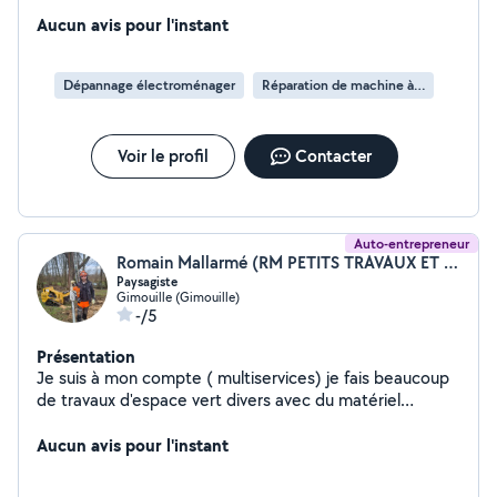
Aucun avis pour l'instant
Dépannage électroménager
Réparation de machine à laver
Voir le profil
Contacter
Auto-entrepreneur
Romain Mallarmé (RM PETITS TRAVAUX ET SERVICES)
Paysagiste
Gimouille (Gimouille)
-/5
Présentation
Je suis à mon compte ( multiservices) je fais beaucoup
de travaux d'espace vert divers avec du matériel
spécialisé si besoins et quelques travaux d'intérieur. Je
suis expérimenté dans le bricolage qui est une de mes
Aucun avis pour l'instant
passions