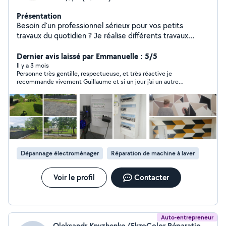
Présentation
Besoin d'un professionnel sérieux pour vos petits
travaux du quotidien ? Je réalise différents travaux
intérieur et extérieur, avec soin et précision. _ Petite
plomberie _ Petite électricité/ dépannage _ Montage de
Dernier avis laissé par Emmanuelle : 5/5
meubles / pose cuisine _ Travaux intérieur ( peinture,
Il y a 3 mois
Personne très gentille, respectueuse, et très réactive je
placo, finissions...) _ Réparations électroménager _
recommande vivement Guillaume et si un jour j'ai un autre
Diagnostic et dépannage ( compresseur, équipement...)
souci je ferai appel à lui. Un très grand merci pour la réparation
Travail soigné, conseils adaptés et solutions au cas par
de mon percolateur
cas. Disponible en fonction de vos besoins et de nos
disponibilités respectives. Secteur: Cuffy , Nevers et
alentours. N'hésitez pas a me contacter pour en
discuter
Dépannage électroménager
Réparation de machine à laver
Voir le profil
Contacter
Auto-entrepreneur
Oleksandr Knyzhenko (EkzoColor Réparations)